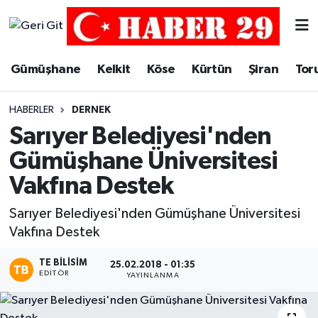
Merkez Hava Durumu
Gümüşhane
Kelkit
Köse
Kürtün
Şiran
Tor
Merkez Trafik Yoğunluk Haritası
HABERLER
DERNEK
Süper Lig Puan Durumu ve Fikstür
Sarıyer Belediyesi'nden
Gümüşhane Üniversitesi
Tüm Manşetler
Vakfına Destek
Son Dakika Haberleri
Sarıyer Belediyesi'nden Gümüşhane Üniversitesi
Vakfına Destek
Haber Arşivi
TE BILISIM
25.02.2018 - 01:35
EDITÖR
YAYINLANMA