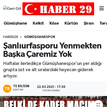
Merkez Hava Durumu
Gümüşhane
Kelkit
Köse
Kürtün
Şiran
Tor
Merkez Trafik Yoğunluk Haritası
HABERLER
GÜMÜŞHANESPOR
Süper Lig Puan Durumu ve Fikstür
Şanlıurfasporu Yenmekten
Başka Çaremiz Yok
Tüm Manşetler
Haftalar ilerledikçe Gümüşhanespor’un yer aldığı
Son Dakika Haberleri
grupta üst ve alt sıralardaki heyecan giderek
artıyor.
Haber Arşivi
TE BILISIM
22.03.2021 - 17:30
EDITÖR
YAYINLANMA