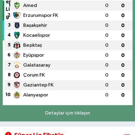
1
Amed
0
0
2
Erzurumspor FK
0
0
3
Başakşehir
0
0
4
Kocaelispor
0
0
5
Beşiktaş
0
0
6
Eyüpspor
0
0
7
Galatasaray
0
0
8
Çorum FK
0
0
9
Gaziantep FK
0
0
10
Alanyaspor
0
0
Detaylar için tıklayın