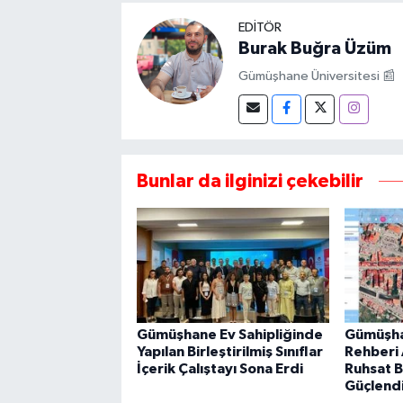
EDITÖR
Burak Buğra Üzüm
Gümüşhane Üniversitesi 📰
Bunlar da ilginizi çekebilir
Gümüşhane Ev Sahipliğinde
Gümüşha
Yapılan Birleştirilmiş Sınıflar
Rehberi A
İçerik Çalıştayı Sona Erdi
Ruhsat Bi
Güçlendi