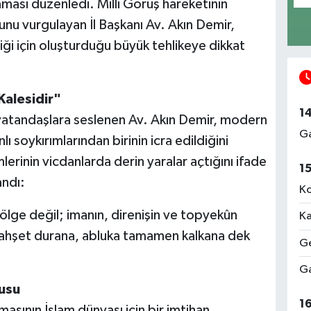
aması düzenledi. Milli Görüş hareketinin
u vurgulayan İl Başkanı Av. Akın Demir,
iği için oluşturduğu büyük tehlikeye dikkat
Kalesidir"
1
tandaşlara seslenen Av. Akın Demir, modern
Ga
 soykırımlarından birinin icra edildiğini
mlerinin vicdanlarda derin yaralar açtığını ifade
1
andı:
Ko
lge değil; imanın, direnişin ve topyekûn
Ka
 vahşet durana, abluka tamamen kalkana dek
Ge
Ga
gusu
1
masının İslam dünyası için bir imtihan