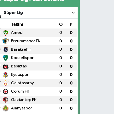
Süper Lig
#
Takım
O
P
1
Amed
0
0
2
Erzurumspor FK
0
0
3
Başakşehir
0
0
4
Kocaelispor
0
0
5
Beşiktaş
0
0
6
Eyüpspor
0
0
7
Galatasaray
0
0
8
Çorum FK
0
0
9
Gaziantep FK
0
0
0
Alanyaspor
0
0