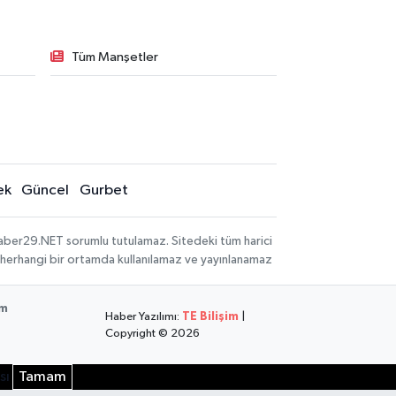
Tüm Manşetler
ek
Güncel
Gurbet
aber29.NET sorumlu tutulamaz. Sitedeki tüm harici
hi, herhangi bir ortamda kullanılamaz ve yayınlanamaz
im
Haber Yazılımı:
TE Bilişim
|
Copyright © 2026
sı
Tamam