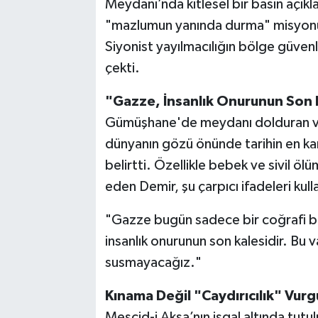
Meydanı’nda kitlesel bir basın açıkl
"mazlumun yanında durma" misyonun
Siyonist yayılmacılığın bölge güvenl
çekti.
"Gazze, İnsanlık Onurunun Son 
Gümüşhane'de meydanı dolduran va
dünyanın gözü önünde tarihin en kanlı
belirtti. Özellikle bebek ve sivil ölü
eden Demir, şu çarpıcı ifadeleri kull
"Gazze bugün sadece bir coğrafi bö
insanlık onurunun son kalesidir. Bu
susmayacağız."
Kınama Değil "Caydırıcılık" Vur
Mescid-i Aksa’nın işgal altında tutul