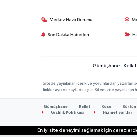
Merkez Hava Durumu
Me
Son Dakika Haberleri
Ha
Gümüşhane
Kelkit
Sitede yayınlanan içerik ve yorumlardan yazarlar
linkler ayrı bir sayfada açılır. Sitemizde yayınlana
Gümüşhane
Kelkit
Köse
Kürtün
Gizlilik Politikası
Hizmet Şartları
En iyi site deneyimi sağlamak için çerezlerde