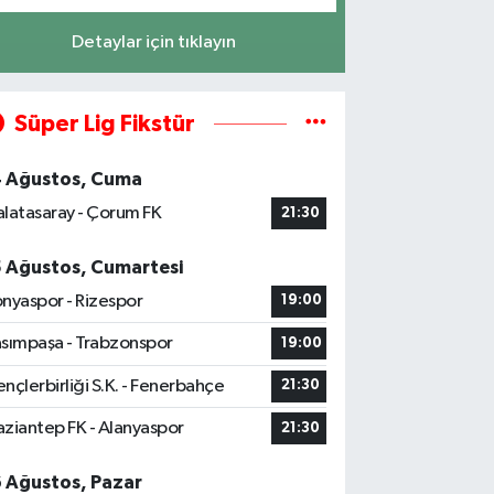
Detaylar için tıklayın
Süper Lig Fikstür
4 Ağustos, Cuma
latasaray - Çorum FK
21:30
5 Ağustos, Cumartesi
nyaspor - Rizespor
19:00
sımpaşa - Trabzonspor
19:00
nçlerbirliği S.K. - Fenerbahçe
21:30
ziantep FK - Alanyaspor
21:30
6 Ağustos, Pazar