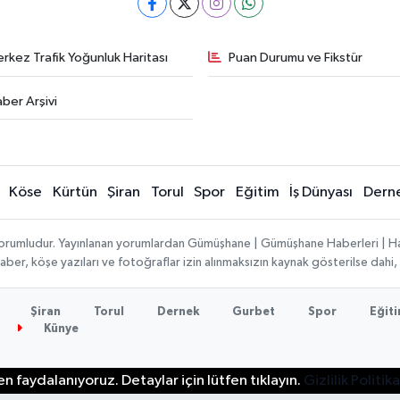
rkez Trafik Yoğunluk Haritası
Puan Durumu ve Fikstür
ber Arşivi
Köse
Kürtün
Şiran
Torul
Spor
Eğitim
İş Dünyası
Dern
ı sorumludur. Yayınlanan yorumlardan Gümüşhane | Gümüşhane Haberleri | H
n haber, köşe yazıları ve fotoğraflar izin alınmaksızın kaynak gösterilse da
Şiran
Torul
Dernek
Gurbet
Spor
Eğit
Künye
n faydalanıyoruz. Detaylar için lütfen tıklayın.
Gizlilik Politika