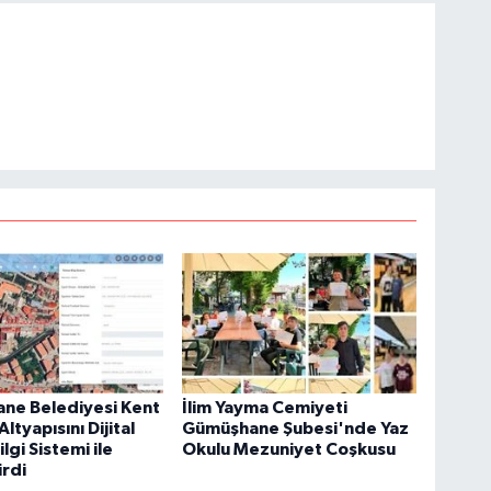
ne Belediyesi Kent
İlim Yayma Cemiyeti
ltyapısını Dijital
Gümüşhane Şubesi'nde Yaz
lgi Sistemi ile
Okulu Mezuniyet Coşkusu
rdi