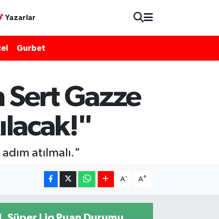
Yazarlar
el
Gurbet
 Sert Gazze
kılacak!"
 adım atılmalı."
-
+
A
A
Süper Lig Puan Durumu