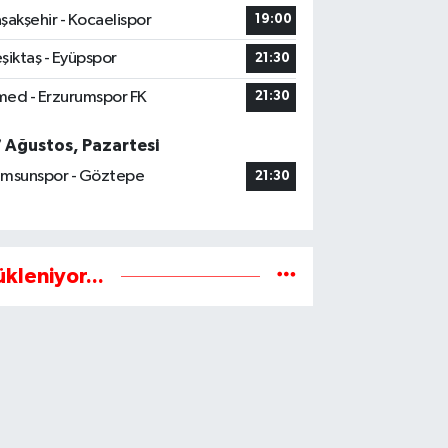
şakşehir - Kocaelispor
19:00
şiktaş - Eyüpspor
21:30
ed - Erzurumspor FK
21:30
7 Ağustos, Pazartesi
msunspor - Göztepe
21:30
ükleniyor...