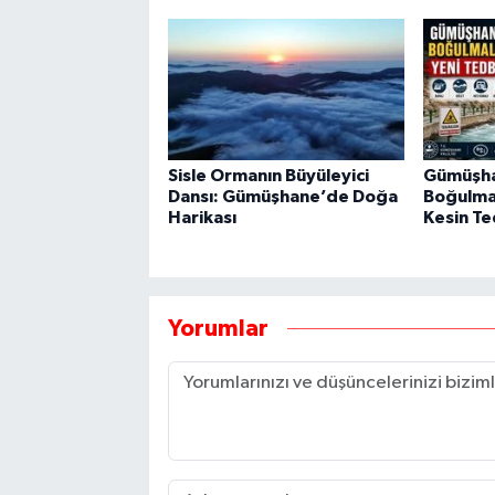
Sisle Ormanın Büyüleyici
Gümüşha
Dansı: Gümüşhane’de Doğa
Boğulma 
Harikası
Kesin Te
Yorumlar