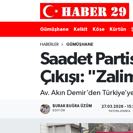
Merkez Hava Durumu
Gümüşhane
Kelkit
Köse
Kürtün
Merkez Trafik Yoğunluk Haritası
HABERLER
GÜMÜŞHANE
Süper Lig Puan Durumu ve Fikstür
Saadet Part
Tüm Manşetler
Çıkışı: "Zali
Son Dakika Haberleri
Av. Akın Demir’den Türkiye’y
Haber Arşivi
BURAK BUĞRA ÜZÜM
27.03.2026 - 15
EDITÖR
YAYINLANMA