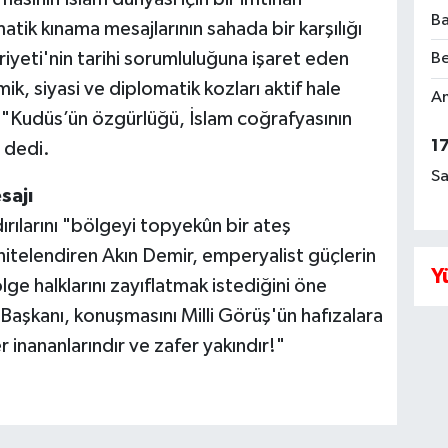
Ba
tik kınama mesajlarının sahada bir karşılığı
yeti'nin tarihi sorumluluğuna işaret eden
Be
k, siyasi ve diplomatik kozları aktif hale
Am
 "Kudüs’ün özgürlüğü, İslam coğrafyasının
1
 dedi.
Sa
sajı
dırılarını "bölgeyi topyekûn bir ateş
itelendiren Akın Demir, emperyalist güçlerin
Y
lge halklarını zayıflatmak istediğini öne
Başkanı, konuşmasını Milli Görüş'ün hafızalara
r inananlarındır ve zafer yakındır!"