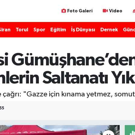
Foto Galeri
Video
Şiran
Torul
Spor
Eğitim
İş Dünyası
Dernek
Günc
isi Gümüşhane’den
mlerin Saltanatı Yı
e çağrı: "Gazze için kınama yetmez, somut
:55