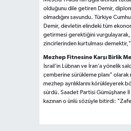
olduğunu dile getiren Demir, diploma
olmadığını savundu. Türkiye Cumhuri
Demir, devletin elindeki tüm ekonomi
getirmesi gerektiğini vurgulayarak,
zincirlerinden kurtulması demektir,"
Mezhep Fitnesine Karşı Birlik Me
İsrail’in Lübnan ve İran’a yönelik sal
çemberine sürükleme planı" olarak n
mezhep ayrılıklarını körükleyerek bö
sürdü. Saadet Partisi Gümüşhane İl 
kazınan o ünlü sözüyle bitirdi: "Zafe