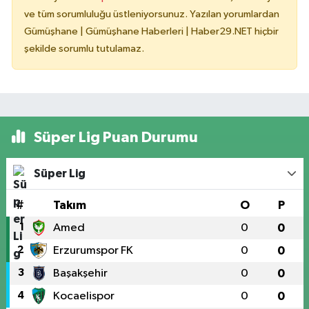
ve tüm sorumluluğu üstleniyorsunuz. Yazılan yorumlardan
Gümüşhane | Gümüşhane Haberleri | Haber29.NET hiçbir
şekilde sorumlu tutulamaz.
Süper Lig Puan Durumu
Süper Lig
#
Takım
O
P
1
Amed
0
0
2
Erzurumspor FK
0
0
3
Başakşehir
0
0
4
Kocaelispor
0
0