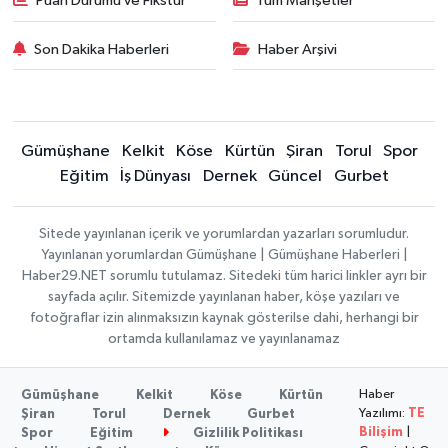
Puan Durumu ve Fikstür
Tüm Manşetler
Son Dakika Haberleri
Haber Arşivi
Gümüşhane
Kelkit
Köse
Kürtün
Şiran
Torul
Spor
Eğitim
İş Dünyası
Dernek
Güncel
Gurbet
Sitede yayınlanan içerik ve yorumlardan yazarları sorumludur.
Yayınlanan yorumlardan Gümüşhane | Gümüşhane Haberleri |
Haber29.NET sorumlu tutulamaz. Sitedeki tüm harici linkler ayrı bir
sayfada açılır. Sitemizde yayınlanan haber, köşe yazıları ve
fotoğraflar izin alınmaksızın kaynak gösterilse dahi, herhangi bir
ortamda kullanılamaz ve yayınlanamaz
Haber
Gümüşhane
Kelkit
Köse
Kürtün
Yazılımı:
TE
Şiran
Torul
Dernek
Gurbet
Bilişim
|
Spor
Eğitim
Gizlilik Politikası