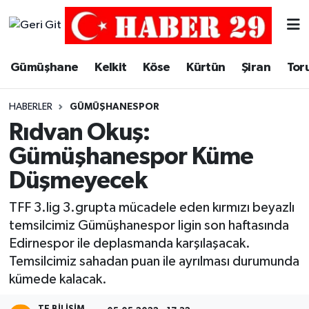
Merkez Hava Durumu
Gümüşhane
Kelkit
Köse
Kürtün
Şiran
Tor
Merkez Trafik Yoğunluk Haritası
HABERLER
GÜMÜŞHANESPOR
Süper Lig Puan Durumu ve Fikstür
Rıdvan Okuş:
Gümüşhanespor Küme
Tüm Manşetler
Düşmeyecek
Son Dakika Haberleri
TFF 3.lig 3.grupta mücadele eden kırmızı beyazlı
temsilcimiz Gümüşhanespor ligin son haftasında
Haber Arşivi
Edirnespor ile deplasmanda karşılaşacak.
Temsilcimiz sahadan puan ile ayrılması durumunda
kümede kalacak.