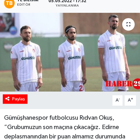
TE BILISIM
05.05.2022 - 17:32
EDITÖR
YAYINLANMA
Paylaş
-
+
A
A
Gümüşhanespor futbolcusu Rıdvan Okuş,
“Grubumuzun son maçına çıkacağız. Edirne
deplasmanından bir puan almamız durumunda