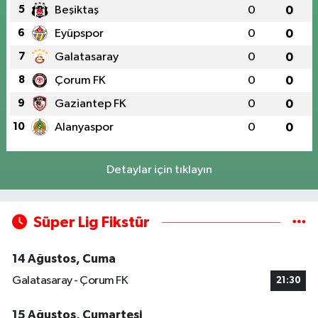
5
Beşiktaş
0
0
6
Eyüpspor
0
0
7
Galatasaray
0
0
8
Çorum FK
0
0
9
Gaziantep FK
0
0
10
Alanyaspor
0
0
Detaylar için tıklayın
Süper Lig Fikstür
14 Ağustos, Cuma
Galatasaray - Çorum FK
21:30
15 Ağustos, Cumartesi