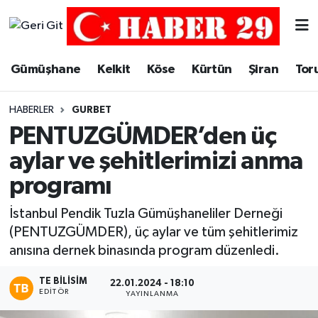
Merkez Hava Durumu
Gümüşhane
Kelkit
Köse
Kürtün
Şiran
Tor
Merkez Trafik Yoğunluk Haritası
HABERLER
GURBET
Süper Lig Puan Durumu ve Fikstür
PENTUZGÜMDER’den üç
aylar ve şehitlerimizi anma
Tüm Manşetler
programı
Son Dakika Haberleri
İstanbul Pendik Tuzla Gümüşhaneliler Derneği
(PENTUZGÜMDER), üç aylar ve tüm şehitlerimiz
Haber Arşivi
anısına dernek binasında program düzenledi.
TE BILISIM
22.01.2024 - 18:10
EDITÖR
YAYINLANMA