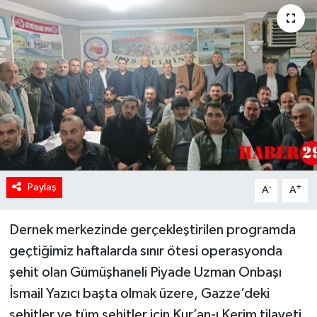
Paylaş
-
+
A
A
Dernek merkezinde gerçekleştirilen programda
geçtiğimiz haftalarda sınır ötesi operasyonda
şehit olan Gümüşhaneli Piyade Uzman Onbaşı
İsmail Yazıcı başta olmak üzere, Gazze’deki
şehitler ve tüm şehitler için Kur’an-ı Kerim tilaveti