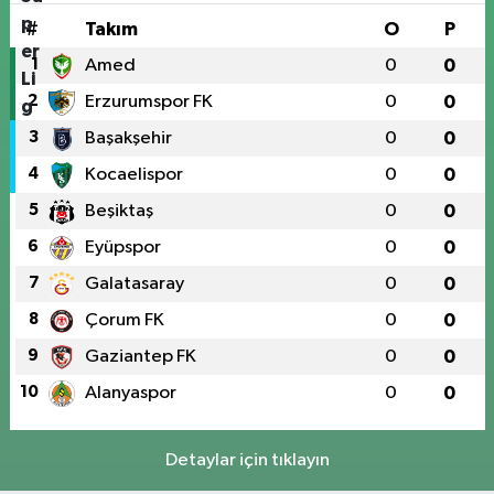
#
Takım
O
P
1
Amed
0
0
2
Erzurumspor FK
0
0
3
Başakşehir
0
0
4
Kocaelispor
0
0
5
Beşiktaş
0
0
6
Eyüpspor
0
0
7
Galatasaray
0
0
8
Çorum FK
0
0
9
Gaziantep FK
0
0
10
Alanyaspor
0
0
Detaylar için tıklayın