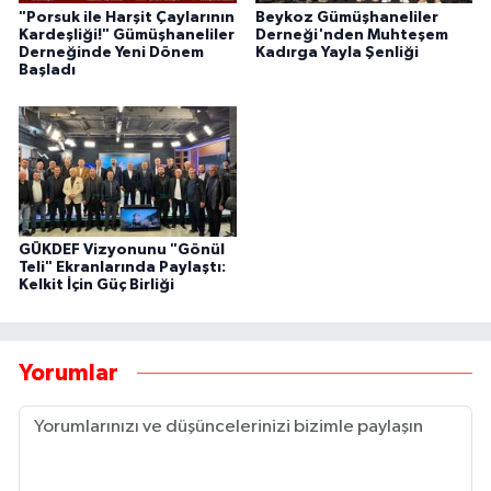
"Porsuk ile Harşit Çaylarının
Beykoz Gümüşhaneliler
Kardeşliği!" Gümüşhaneliler
Derneği'nden Muhteşem
Derneğinde Yeni Dönem
Kadırga Yayla Şenliği
Başladı
GÜKDEF Vizyonunu "Gönül
Teli" Ekranlarında Paylaştı:
Kelkit İçin Güç Birliği
Yorumlar