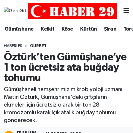
Merkez Hava Durumu
Gümüşhane
Kelkit
Köse
Kürtün
Şiran
Tor
Merkez Trafik Yoğunluk Haritası
HABERLER
GURBET
Süper Lig Puan Durumu ve Fikstür
Öztürk’ten Gümüşhane’ye
1 ton ücretsiz ata buğday
Tüm Manşetler
tohumu
Son Dakika Haberleri
Gümüşhaneli hemşehrimiz mikrobiyoloji uzmanı
Metin Öztürk, Gümüşhane’deki çiftçilerin
Haber Arşivi
ekmeleri için ücretsiz olarak bir ton 28
kromozomlu karakılçık atalık buğday tohumu
gönderecek.