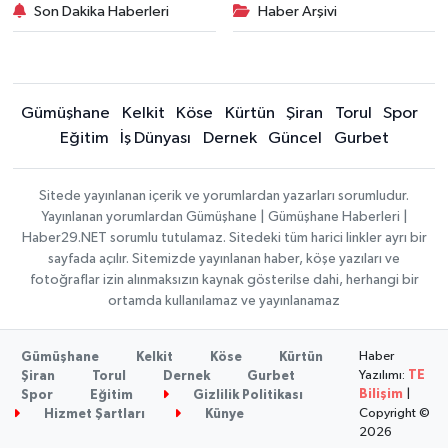
Son Dakika Haberleri
Haber Arşivi
Gümüşhane
Kelkit
Köse
Kürtün
Şiran
Torul
Spor
Eğitim
İş Dünyası
Dernek
Güncel
Gurbet
Sitede yayınlanan içerik ve yorumlardan yazarları sorumludur.
Yayınlanan yorumlardan Gümüşhane | Gümüşhane Haberleri |
Haber29.NET sorumlu tutulamaz. Sitedeki tüm harici linkler ayrı bir
sayfada açılır. Sitemizde yayınlanan haber, köşe yazıları ve
fotoğraflar izin alınmaksızın kaynak gösterilse dahi, herhangi bir
ortamda kullanılamaz ve yayınlanamaz
Haber
Gümüşhane
Kelkit
Köse
Kürtün
Yazılımı:
TE
Şiran
Torul
Dernek
Gurbet
Bilişim
|
Spor
Eğitim
Gizlilik Politikası
Copyright ©
Hizmet Şartları
Künye
2026