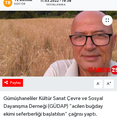
TE BILISIM
11.03.2022 - 19:38
EDITÖR
YAYINLANMA
Paylaş
-
+
A
A
Gümüşhaneliler Kültür Sanat Çevre ve Sosyal
Dayanışma Derneği (GÜDAP) “acilen buğday
ekimi seferberliği başlatılsın” çağrısı yaptı.