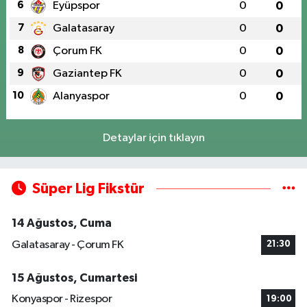
6
Eyüpspor
0
0
7
Galatasaray
0
0
8
Çorum FK
0
0
9
Gaziantep FK
0
0
10
Alanyaspor
0
0
Detaylar için tıklayın
Süper Lig Fikstür
14 Ağustos, Cuma
Galatasaray - Çorum FK
21:30
15 Ağustos, Cumartesi
Konyaspor - Rizespor
19:00