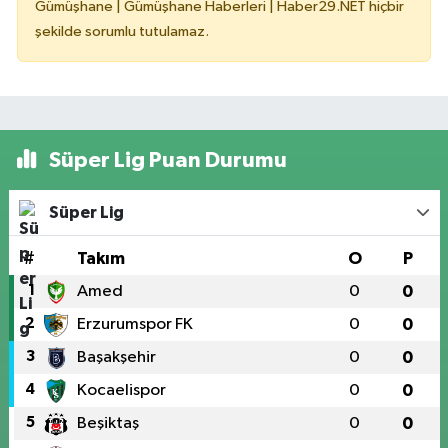
Gümüşhane | Gümüşhane Haberleri | Haber29.NET hiçbir
şekilde sorumlu tutulamaz.
Süper Lig Puan Durumu
Süper Lig
#
Takım
O
P
1
Amed
0
0
2
Erzurumspor FK
0
0
3
Başakşehir
0
0
4
Kocaelispor
0
0
5
Beşiktaş
0
0