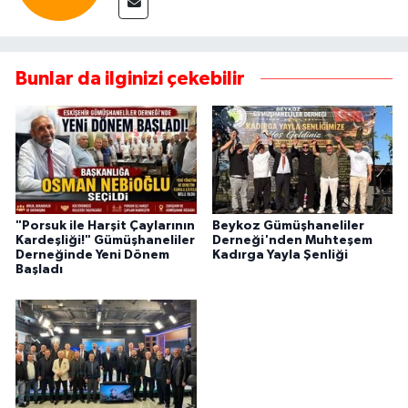
Bunlar da ilginizi çekebilir
"Porsuk ile Harşit Çaylarının
Beykoz Gümüşhaneliler
Kardeşliği!" Gümüşhaneliler
Derneği'nden Muhteşem
Derneğinde Yeni Dönem
Kadırga Yayla Şenliği
Başladı