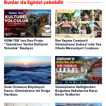
Bunlar da ilginizi çekebilir
GÜM-TEK’ten Dev Proje:
İlim Yayma Cemiyeti
"Teknikten Tarihe Kültürel
Gümüşhane Şubesi'nde Yaz
Yolculuk" Başlıyor
Okulu Mezuniyet Coşkusu
Sisle Ormanın Büyüleyici
Gümüşhane Valiliğinden
Dansı: Gümüşhane’de Doğa
Boğulma Vakalarına Karşı
Harikası
Kesin Tedbirler