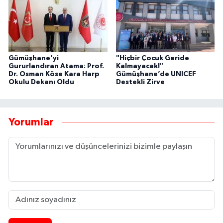
Gümüşhane'yi
"Hiçbir Çocuk Geride
Gururlandıran Atama: Prof.
Kalmayacak!"
Dr. Osman Köse Kara Harp
Gümüşhane’de UNICEF
Okulu Dekanı Oldu
Destekli Zirve
Yorumlar