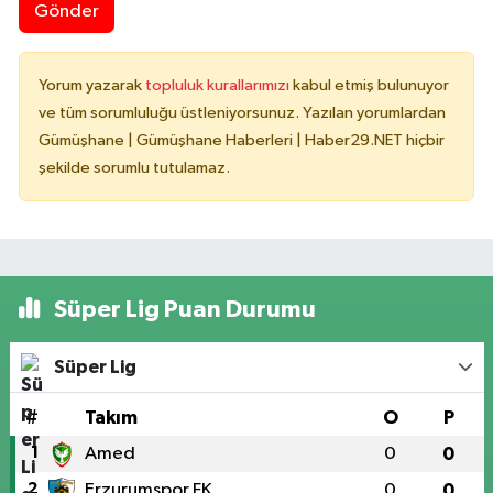
Gönder
Yorum yazarak
topluluk kurallarımızı
kabul etmiş bulunuyor
ve tüm sorumluluğu üstleniyorsunuz. Yazılan yorumlardan
Gümüşhane | Gümüşhane Haberleri | Haber29.NET hiçbir
şekilde sorumlu tutulamaz.
Süper Lig Puan Durumu
Süper Lig
#
Takım
O
P
1
Amed
0
0
2
Erzurumspor FK
0
0