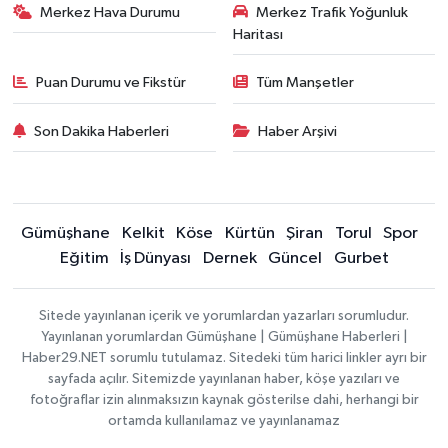
Merkez Hava Durumu
Merkez Trafik Yoğunluk
Haritası
Puan Durumu ve Fikstür
Tüm Manşetler
Son Dakika Haberleri
Haber Arşivi
Gümüşhane
Kelkit
Köse
Kürtün
Şiran
Torul
Spor
Eğitim
İş Dünyası
Dernek
Güncel
Gurbet
Sitede yayınlanan içerik ve yorumlardan yazarları sorumludur.
Yayınlanan yorumlardan Gümüşhane | Gümüşhane Haberleri |
Haber29.NET sorumlu tutulamaz. Sitedeki tüm harici linkler ayrı bir
sayfada açılır. Sitemizde yayınlanan haber, köşe yazıları ve
fotoğraflar izin alınmaksızın kaynak gösterilse dahi, herhangi bir
ortamda kullanılamaz ve yayınlanamaz