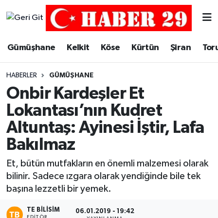
Merkez Hava Durumu
Gümüşhane
Kelkit
Köse
Kürtün
Şiran
Tor
Merkez Trafik Yoğunluk Haritası
HABERLER
GÜMÜŞHANE
Süper Lig Puan Durumu ve Fikstür
Onbir Kardeşler Et
Lokantası’nın Kudret
Tüm Manşetler
Altuntaş: Ayinesi İştir, Lafa
Son Dakika Haberleri
Bakılmaz
Haber Arşivi
Et, bütün mutfakların en önemli malzemesi olarak
bilinir. Sadece ızgara olarak yendiğinde bile tek
başına lezzetli bir yemek.
TE BILISIM
06.01.2019 - 19:42
EDITÖR