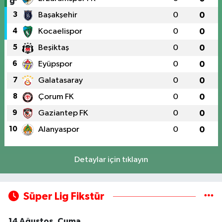
3
Başakşehir
0
0
4
Kocaelispor
0
0
5
Beşiktaş
0
0
6
Eyüpspor
0
0
7
Galatasaray
0
0
8
Çorum FK
0
0
9
Gaziantep FK
0
0
10
Alanyaspor
0
0
Detaylar için tıklayın
Süper Lig Fikstür
14 Ağustos, Cuma