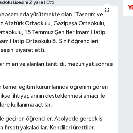
Y
i kapsamında yürütmekte olan “Tasarım ve
kez Atatürk Ortaokulu, Gazipaşa Ortaokulu,
rtaokulu, 15 Temmuz Şehitler İmam Hatip
m Hatip Ortaokulu 8. Sınıf öğrencileri
esini ziyaret etti.
imleri ve alanları tanıtıldı, mezuniyet sonrası
n temel eğitim kurumlarında öğrenim gören
iksel ihtiyaçlarının desteklenmesi amacı ile
ere kullanıma açtılar.
de geçiren öğrenciler, Atölyede gerçek iş
ırsatı yakaladılar. Kendileri ürettiler,