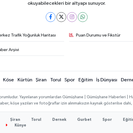
okuyabilecekleri bir altyapı sunuyor.
rkez Trafik Yoğunluk Haritası
Puan Durumu ve Fikstür
ber Arşivi
Köse
Kürtün
Şiran
Torul
Spor
Eğitim
İş Dünyası
Dern
ı sorumludur. Yayınlanan yorumlardan Gümüşhane | Gümüşhane Haberleri | H
n haber, köşe yazıları ve fotoğraflar izin alınmaksızın kaynak gösterilse da
Şiran
Torul
Dernek
Gurbet
Spor
Eğit
Künye