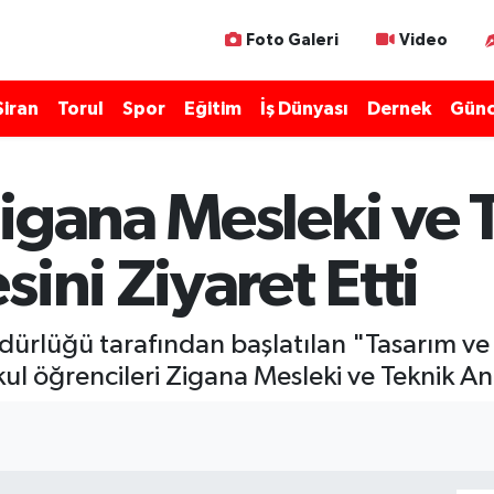
Foto Galeri
Video
Şiran
Torul
Spor
Eğitim
İş Dünyası
Dernek
Günc
igana Mesleki ve 
ini Ziyaret Etti
ürlüğü tarafından başlatılan "Tasarım ve B
l öğrencileri Zigana Mesleki ve Teknik Anad