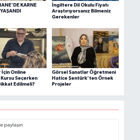
ANE'DE KARNE
İngiltere Dil Okulu Fiyatı
 YAŞANDI
Araştırıyorsanız Bilmeniz
Gerekenler
 İçin Online
Görsel Sanatlar Öğretmeni
e Kursu Seçerken
Hatice Şentürk’ten Örnek
ikkat Edilmeli?
Projeler