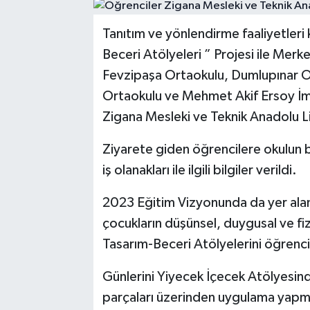
Tanıtım ve yönlendirme faaliyetler
Beceri Atölyeleri ” Projesi ile Mer
Fevzipaşa Ortaokulu, Dumlupınar O
Ortaokulu ve Mehmet Akif Ersoy İma
Zigana Mesleki ve Teknik Anadolu Lis
Ziyarete giden öğrencilere okulun bir
iş olanakları ile ilgili bilgiler verildi.
2023 Eğitim Vizyonunda da yer ala
çocukların düşünsel, duygusal ve fiz
Tasarım-Beceri Atölyelerini öğrencil
Günlerini Yiyecek İçecek Atölyesin
parçaları üzerinden uygulama yapma f