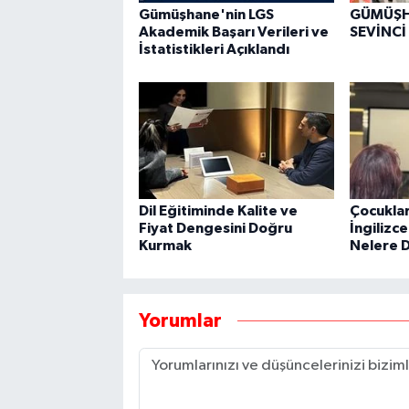
Gümüşhane'nin LGS
GÜMÜŞH
Akademik Başarı Verileri ve
SEVİNCİ
İstatistikleri Açıklandı
Dil Eğitiminde Kalite ve
Çocuklar
Fiyat Dengesini Doğru
İngilizc
Kurmak
Nelere D
Yorumlar