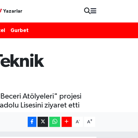
Yazarlar
el
Gurbet
Teknik
eceri Atölyeleri" projesi
olu Lisesini ziyaret etti
-
+
A
A