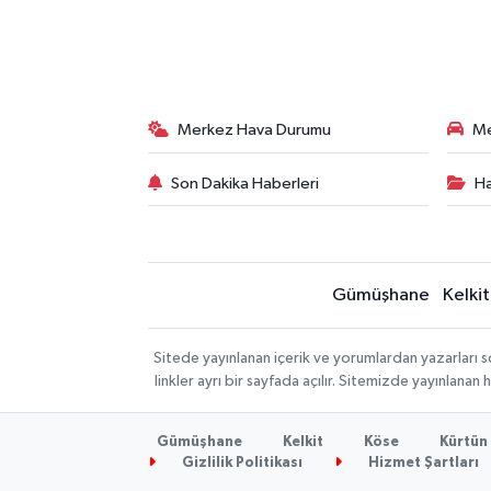
Merkez Hava Durumu
Me
Son Dakika Haberleri
Ha
Gümüşhane
Kelkit
Sitede yayınlanan içerik ve yorumlardan yazarlar
linkler ayrı bir sayfada açılır. Sitemizde yayınlana
Gümüşhane
Kelkit
Köse
Kürtün
Gizlilik Politikası
Hizmet Şartları