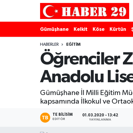
Merkez Hava Durumu
Gümüşhane
Kelkit
Köse
Kürtün
Merkez Trafik Yoğunluk Haritası
HABERLER
EĞITIM
Süper Lig Puan Durumu ve Fikstür
Öğrenciler Z
Tüm Manşetler
Anadolu Lises
Son Dakika Haberleri
Gümüşhane İl Milli Eğitim Müd
Haber Arşivi
kapsamında İlkokul ve Ortaoku
TE BILISIM
01.03.2020 - 13:42
EDITÖR
YAYINLANMA