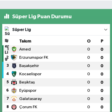
Süper Lig Puan Durumu
Süper Lig
#
Takım
O
P
1
Amed
0
0
2
Erzurumspor FK
0
0
3
Başakşehir
0
0
4
Kocaelispor
0
0
5
Beşiktaş
0
0
6
Eyüpspor
0
0
7
Galatasaray
0
0
8
Çorum FK
0
0