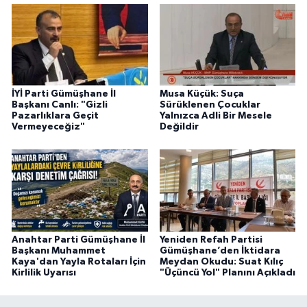
İYİ Parti Gümüşhane İl
Musa Küçük: Suça
Başkanı Canlı: "Gizli
Sürüklenen Çocuklar
Pazarlıklara Geçit
Yalnızca Adli Bir Mesele
Vermeyeceğiz"
Değildir
Anahtar Parti Gümüşhane İl
Yeniden Refah Partisi
Başkanı Muhammet
Gümüşhane’den İktidara
Kaya'dan Yayla Rotaları İçin
Meydan Okudu: Suat Kılıç
Kirlilik Uyarısı
"Üçüncü Yol" Planını Açıkladı