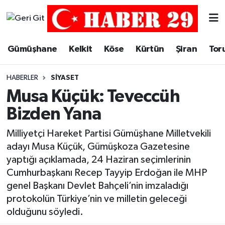
Merkez Hava Durumu
Gümüşhane
Kelkit
Köse
Kürtün
Şiran
Tor
Merkez Trafik Yoğunluk Haritası
HABERLER
SIYASET
Süper Lig Puan Durumu ve Fikstür
Musa Küçük: Teveccüh
Bizden Yana
Tüm Manşetler
Milliyetçi Hareket Partisi Gümüşhane Milletvekili
Son Dakika Haberleri
adayı Musa Küçük, Gümüşkoza Gazetesine
yaptığı açıklamada, 24 Haziran seçimlerinin
Haber Arşivi
Cumhurbaşkanı Recep Tayyip Erdoğan ile MHP
genel Başkanı Devlet Bahçeli’nin imzaladığı
protokolün Türkiye’nin ve milletin geleceği
olduğunu söyledi.