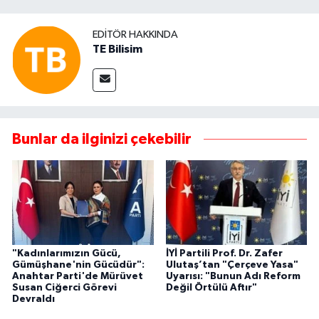
EDITÖR HAKKINDA
TE Bilisim
Bunlar da ilginizi çekebilir
"Kadınlarımızın Gücü,
İYİ Partili Prof. Dr. Zafer
Gümüşhane'nin Gücüdür":
Ulutaş’tan "Çerçeve Yasa"
Anahtar Parti'de Mürüvet
Uyarısı: "Bunun Adı Reform
Susan Ciğerci Görevi
Değil Örtülü Aftır"
Devraldı