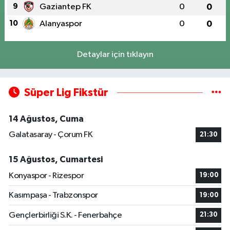
9
Gaziantep FK
0
0
10
Alanyaspor
0
0
Detaylar için tıklayın
Süper Lig Fikstür
14 Ağustos, Cuma
Galatasaray - Çorum FK
21:30
15 Ağustos, Cumartesi
Konyaspor - Rizespor
19:00
Kasımpaşa - Trabzonspor
19:00
Gençlerbirliği S.K. - Fenerbahçe
21:30