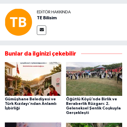
EDITÖR HAKKINDA
TE Bilisim
Bunlar da ilginizi çekebilir
Gümüşhane Belediyesi ve
Öğütlü Köyü’nde Birlik ve
Türk Kızılayı'ndan Anlamlı
Beraberlik Rüzgarı: 2.
İşbirliği
Geleneksel Şenlik Coşkuyla
Gerçekleşti