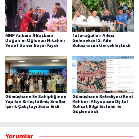
MHP Ankara İl Başkanı
Tataroğulları Ailesi
Doğan'ın Oğlunun Nikahını
Geleneksel 2. Aile
Vedat Soner Başer Kıydı
Buluşmasını Gerçekleştirdi
Gümüşhane Ev Sahipliğinde
Gümüşhane Belediyesi Kent
Yapılan Birleştirilmiş Sınıflar
Rehberi Altyapısını Dijital
İçerik Çalıştayı Sona Erdi
Ruhsat Bilgi Sistemi ile
Güçlendirdi
Yorumlar