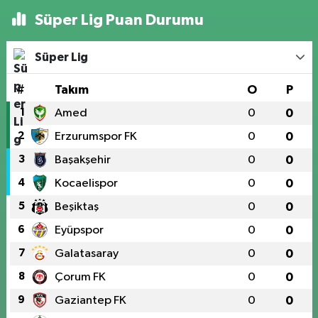
Süper Lig Puan Durumu
Süper Lig
#
Takım
O
P
1
Amed
0
0
2
Erzurumspor FK
0
0
3
Başakşehir
0
0
4
Kocaelispor
0
0
5
Beşiktaş
0
0
6
Eyüpspor
0
0
7
Galatasaray
0
0
8
Çorum FK
0
0
9
Gaziantep FK
0
0