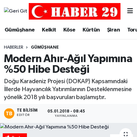
Merkez Hava Durumu
Gümüşhane
Kelkit
Köse
Kürtün
Şiran
Tor
Merkez Trafik Yoğunluk Haritası
HABERLER
GÜMÜŞHANE
Süper Lig Puan Durumu ve Fikstür
Modern Ahır-Ağıl Yapımına
%50 Hibe Desteği
Tüm Manşetler
Doğu Karadeniz Projesi (DOKAP) Kapsamındaki
Son Dakika Haberleri
İllerde Hayvancılık Yatırımlarının Desteklenmesine
yönelik 2018 yılı başvuruları başlamıştır.
Haber Arşivi
TE BILISIM
05.01.2018 - 08:45
EDITÖR
YAYINLANMA