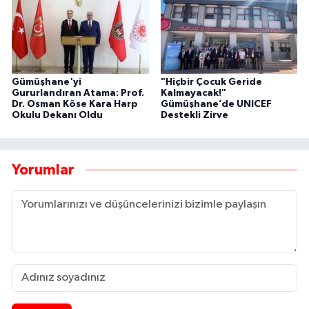
Gümüşhane'yi
"Hiçbir Çocuk Geride
Gururlandıran Atama: Prof.
Kalmayacak!"
Dr. Osman Köse Kara Harp
Gümüşhane’de UNICEF
Okulu Dekanı Oldu
Destekli Zirve
Yorumlar