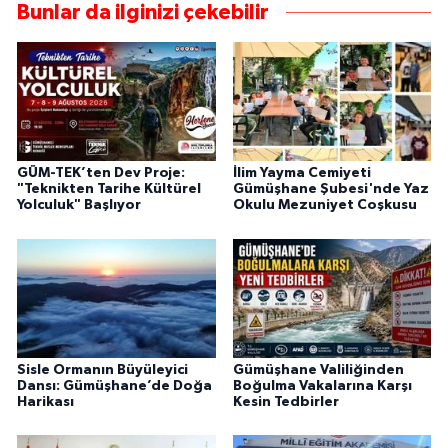
Bunlar da ilginizi çekebilir
GÜM-TEK’ten Dev Proje:
İlim Yayma Cemiyeti
"Teknikten Tarihe Kültürel
Gümüşhane Şubesi'nde Yaz
Yolculuk" Başlıyor
Okulu Mezuniyet Coşkusu
Sisle Ormanın Büyüleyici
Gümüşhane Valiliğinden
Dansı: Gümüşhane’de Doğa
Boğulma Vakalarına Karşı
Harikası
Kesin Tedbirler