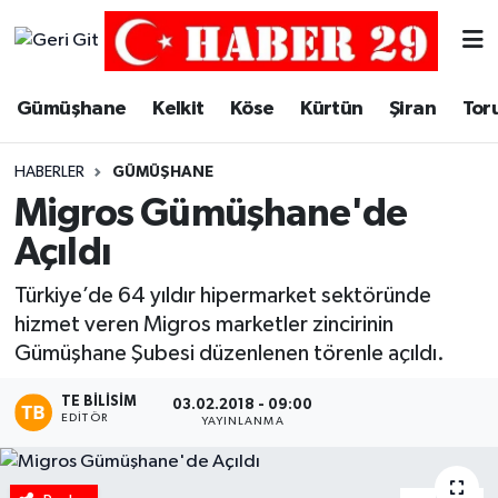
Merkez Hava Durumu
Gümüşhane
Kelkit
Köse
Kürtün
Şiran
Tor
Merkez Trafik Yoğunluk Haritası
HABERLER
GÜMÜŞHANE
Süper Lig Puan Durumu ve Fikstür
Migros Gümüşhane'de
Açıldı
Tüm Manşetler
Türkiye’de 64 yıldır hipermarket sektöründe
Son Dakika Haberleri
hizmet veren Migros marketler zincirinin
Gümüşhane Şubesi düzenlenen törenle açıldı.
Haber Arşivi
TE BILISIM
03.02.2018 - 09:00
EDITÖR
YAYINLANMA