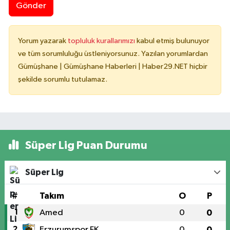
Gönder
Yorum yazarak
topluluk kurallarımızı
kabul etmiş bulunuyor
ve tüm sorumluluğu üstleniyorsunuz. Yazılan yorumlardan
Gümüşhane | Gümüşhane Haberleri | Haber29.NET hiçbir
şekilde sorumlu tutulamaz.
Süper Lig Puan Durumu
Süper Lig
#
Takım
O
P
1
Amed
0
0
2
Erzurumspor FK
0
0