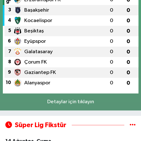
3
Başakşehir
0
0
4
Kocaelispor
0
0
5
Beşiktaş
0
0
6
Eyüpspor
0
0
7
Galatasaray
0
0
8
Çorum FK
0
0
9
Gaziantep FK
0
0
10
Alanyaspor
0
0
Detaylar için tıklayın
Süper Lig Fikstür