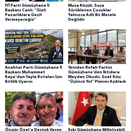
İYİ Parti Gümüşhane İl
Musa Küçük: Suça
Başkanı Canlı: "Gizli
Sürüklenen Çocuklar
Pazarlıklara Geçit
Yalnızca Adli Bir Mesele
Vermeyeceğiz"
Değildir
Anahtar Parti Gümüşhane İl
Yeniden Refah Partisi
Başkanı Muhammet
Gümüşhane’den İktidara
Kaya'dan Yayla Rotaları İçin
Meydan Okudu: Suat Kılıç
Kirlilik Uyarısı
"Üçüncü Yol" Planını Açıkladı
Özgür Özel'e Destek Veren
Eski Gümüşhane Milletvekili