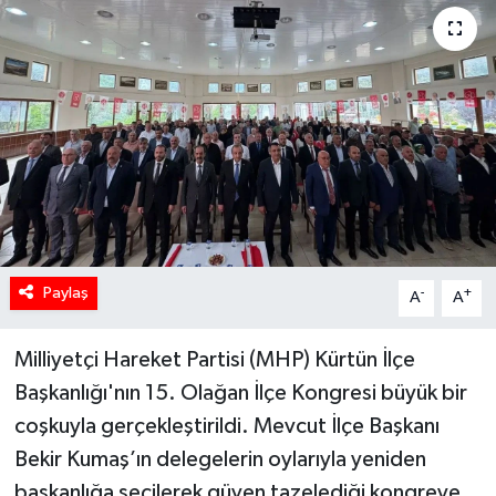
Paylaş
-
+
A
A
Milliyetçi Hareket Partisi (MHP) Kürtün İlçe
Başkanlığı'nın 15. Olağan İlçe Kongresi büyük bir
coşkuyla gerçekleştirildi. Mevcut İlçe Başkanı
Bekir Kumaş’ın delegelerin oylarıyla yeniden
başkanlığa seçilerek güven tazelediği kongreye,