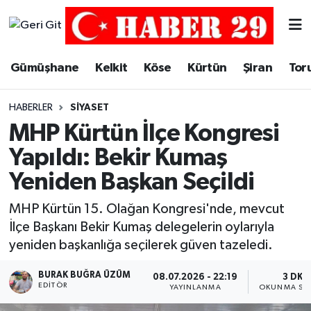
Merkez Hava Durumu
Gümüşhane
Kelkit
Köse
Kürtün
Şiran
Tor
Merkez Trafik Yoğunluk Haritası
HABERLER
SIYASET
Süper Lig Puan Durumu ve Fikstür
MHP Kürtün İlçe Kongresi
Yapıldı: Bekir Kumaş
Tüm Manşetler
Yeniden Başkan Seçildi
Son Dakika Haberleri
MHP Kürtün 15. Olağan Kongresi'nde, mevcut
İlçe Başkanı Bekir Kumaş delegelerin oylarıyla
Haber Arşivi
yeniden başkanlığa seçilerek güven tazeledi.
BURAK BUĞRA ÜZÜM
08.07.2026 - 22:19
3 DK
EDITÖR
YAYINLANMA
OKUNMA SÜR