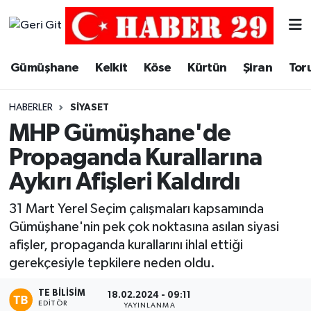
Merkez Hava Durumu
Gümüşhane
Kelkit
Köse
Kürtün
Şiran
Tor
Merkez Trafik Yoğunluk Haritası
HABERLER
SIYASET
Süper Lig Puan Durumu ve Fikstür
MHP Gümüşhane'de
Propaganda Kurallarına
Tüm Manşetler
Aykırı Afişleri Kaldırdı
Son Dakika Haberleri
31 Mart Yerel Seçim çalışmaları kapsamında
Gümüşhane'nin pek çok noktasına asılan siyasi
Haber Arşivi
afişler, propaganda kurallarını ihlal ettiği
gerekçesiyle tepkilere neden oldu.
TE BILISIM
18.02.2024 - 09:11
EDITÖR
YAYINLANMA