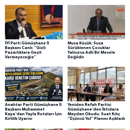
İYİ Parti Gümüşhane İl
Musa Küçük: Suça
Başkanı Canlı: "Gizli
Sürüklenen Çocuklar
Pazarlıklara Geçit
Yalnızca Adli Bir Mesele
Vermeyeceğiz"
Değildir
Anahtar Parti Gümüşhane İl
Yeniden Refah Partisi
Başkanı Muhammet
Gümüşhane’den İktidara
Kaya'dan Yayla Rotaları İçin
Meydan Okudu: Suat Kılıç
Kirlilik Uyarısı
"Üçüncü Yol" Planını Açıkladı