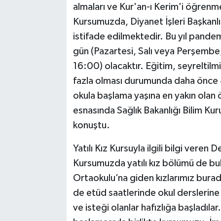
almaları ve Kur'an-ı Kerim'i öğren
Kursumuzda, Diyanet İşleri Başkanlı
istifade edilmektedir. Bu yıl pandem
gün (Pazartesi, Salı veya Perşemb
16:00) olacaktır. Eğitim, seyreltilmiş
fazla olması durumunda daha önce 4
okula başlama yaşına en yakın olan ö
esnasında Sağlık Bakanlığı Bilim Kur
konuştu.
Yatılı Kız Kursuyla ilgili bilgi ver
Kursumuzda yatılı kız bölümü de bu
Ortaokulu’na giden kızlarımız burad
de etüd saatlerinde okul derslerine ç
ve isteği olanlar hafızlığa başladılar