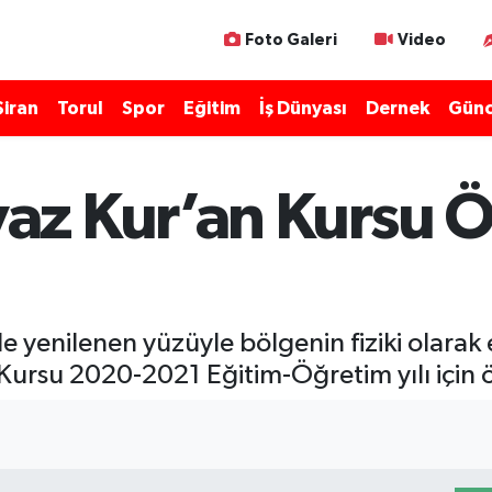
Foto Galeri
Video
Şiran
Torul
Spor
Eğitim
İş Dünyası
Dernek
Günc
z Kur’an Kursu Öğ
 yenilenen yüzüyle bölgenin fiziki olarak e
rsu 2020-2021 Eğitim-Öğretim yılı için öğ