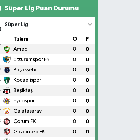
Süper Lig Puan Durumu
Süper Lig
#
Takım
O
P
1
Amed
0
0
2
Erzurumspor FK
0
0
3
Başakşehir
0
0
4
Kocaelispor
0
0
5
Beşiktaş
0
0
6
Eyüpspor
0
0
7
Galatasaray
0
0
8
Çorum FK
0
0
9
Gaziantep FK
0
0