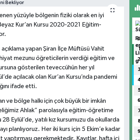
nen yüzüyle bölgenin fiziki olarak en iyi
Beyaz Kur’an Kursu 2020-2021 Eğitim-
or.
 açıklama yapan Şiran İlçe Müftüsü Vahit
hiyat mezunu öğreticilerin verdiği eğitim ve
Kursuna gösterilen teveccühün her yıl
ül’de açılacak olan Kur’an Kursu’nda pandemi
ığını ifade etti.
 ve bölge halkı için çok büyük bir imkân
iğimiz Ahlak” parolasıyla eğitim-öğretime
8 Eylül’de, yatılı kız kursumuzu da okullarda
ı planlıyoruz. Her iki kurs için 5 Ekim’e kadar
t yaptırması gerekmektedir. Kayıtlar, hafta içi