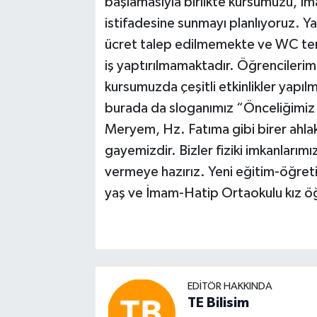
başlamasıyla birlikte kursumuzu, İm
istifadesine sunmayı planlıyoruz. Ya
ücret talep edilmemekte ve WC temiz
iş yaptırılmamaktadır. Öğrencilerim
kursumuzda çeşitli etkinlikler yapı
burada da sloganımız “Önceliğimiz A
Meryem, Hz. Fatıma gibi birer ahlak
gayemizdir. Bizler fiziki imkanlarım
vermeye hazırız. Yeni eğitim-öğret
yaş ve İmam-Hatip Ortaokulu kız öğre
EDITÖR HAKKINDA
TE Bilisim