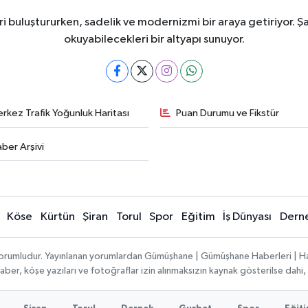
i buluştururken, sadelik ve modernizmi bir araya getiriyor. Şa
okuyabilecekleri bir altyapı sunuyor.
rkez Trafik Yoğunluk Haritası
Puan Durumu ve Fikstür
ber Arşivi
Köse
Kürtün
Şiran
Torul
Spor
Eğitim
İş Dünyası
Dern
ı sorumludur. Yayınlanan yorumlardan Gümüşhane | Gümüşhane Haberleri | H
n haber, köşe yazıları ve fotoğraflar izin alınmaksızın kaynak gösterilse da