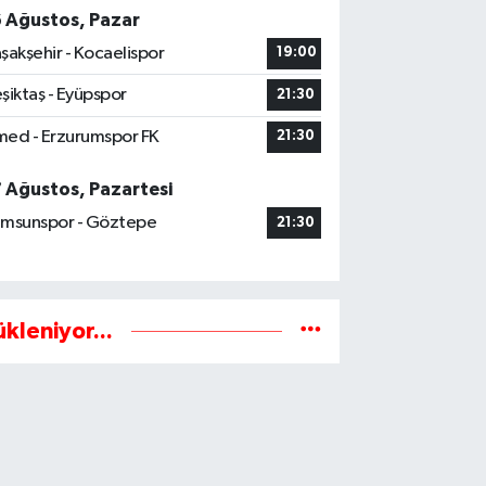
6 Ağustos, Pazar
şakşehir - Kocaelispor
19:00
şiktaş - Eyüpspor
21:30
ed - Erzurumspor FK
21:30
7 Ağustos, Pazartesi
msunspor - Göztepe
21:30
ükleniyor...