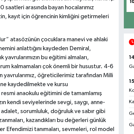
1
 saatleri arasında bayan hocalarımız
n, kayıt için öğrencinin kimliğini getirmeleri
ur” atasözünün çocuklara manevi ve ahlaki
nemini anlattığını kaydeden Demiral,
k yavrularımızın bu eğitimi almaları,
1
um kalmamaları çok önemli bir husustur. 4-6
Ga
yavrularımız, öğreticilerimiz tarafından Milli
1
ine kaydedilmekte ve kursu
Ko
 resmi anaokulu eğitimini de tamamlamış
ın kendi seviyelerinde sevgi, saygı, anne-
Ka
 adalet, sorumluluk, doğruluk ve sabır gibi
Ge
zanmaları, kazandıkları bu değerleri günlük
Ga
r Efendimizi tanımaları, sevmeleri, rol model