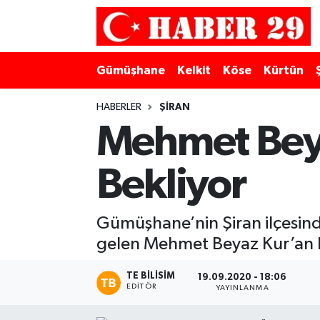
Merkez Hava Durumu
Gümüşhane
Kelkit
Köse
Kürtün
Merkez Trafik Yoğunluk Haritası
HABERLER
ŞIRAN
Süper Lig Puan Durumu ve Fikstür
Mehmet Beya
Tüm Manşetler
Bekliyor
Son Dakika Haberleri
Gümüşhane’nin Şiran ilçesinde
Haber Arşivi
gelen Mehmet Beyaz Kur’an Ku
TE BILISIM
19.09.2020 - 18:06
EDITÖR
YAYINLANMA