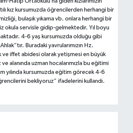
am-Hatip Ortaokulu’na giden kızlarımızın
tılı kız kursumuzda öğrencilerden herhangi bir
liği, bulaşık yıkama vb. onlara herhangi bir
iz okula servisle gidip-gelmektedir. Yıl boyu
lmaktadır. 4-6 yaş kursumuzda olduğu gibi
hlak”tır. Buradaki yavrularımızın Hz.
 ve iffet abidesi olarak yetişmesi en büyük
ız ve alanında uzman hocalarımızla bu eğitimi
im yılında kursumuzda eğitim görecek 4-6
ncilerini bekliyoruz” ifadelerini kullandı.