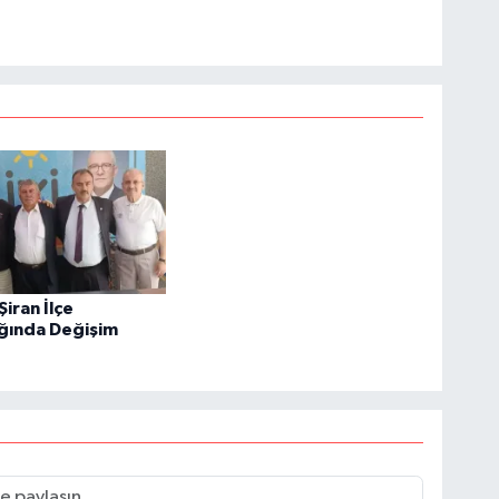
 Şiran İlçe
ığında Değişim