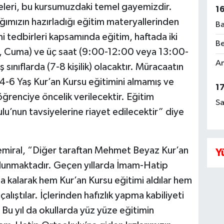
meleri, bu kursumuzdaki temel gayemizdir.
1
ğımızın hazırladığı eğitim materyallerinden
Ba
i tedbirleri kapsamında eğitim, haftada iki
Be
e, Cuma) ve üç saat (9:00-12:00 veya 13:00-
Am
 sınıflarda (7-8 kişilik) olacaktır. Müracaatın
-6 Yaş Kur’an Kursu eğitimini almamış ve
1
ğrenciye öncelik verilecektir. Eğitim
Sa
ulu’nun tavsiyelerine riayet edilecektir” diye
en Demiral, “Diğer taraftan Mehmet Beyaz Kur’an
Y
lunmaktadır. Geçen yıllarda İmam-Hatip
a kalarak hem Kur’an Kursu eğitimi aldılar hem
alıştılar. İçlerinden hafızlık yapma kabiliyeti
. Bu yıl da okullarda yüz yüze eğitimin