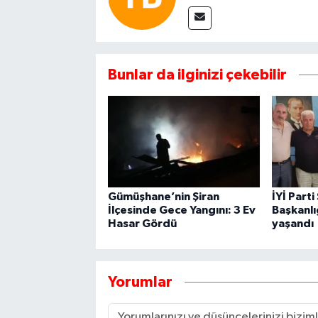
Bunlar da ilginizi çekebilir
Gümüşhane’nin Şiran
İYİ Parti
İlçesinde Gece Yangını: 3 Ev
Başkanl
Hasar Gördü
yaşandı
Yorumlar