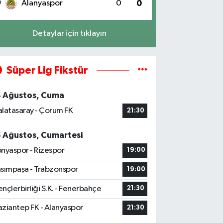
0
Alanyaspor
0
0
Detaylar için tıklayın
Süper Lig Fikstür
4 Ağustos, Cuma
latasaray - Çorum FK
21:30
5 Ağustos, Cumartesi
nyaspor - Rizespor
19:00
sımpaşa - Trabzonspor
19:00
nçlerbirliği S.K. - Fenerbahçe
21:30
ziantep FK - Alanyaspor
21:30