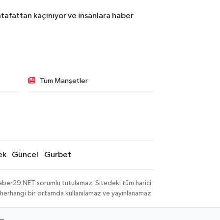
tafattan kaçınıyor ve insanlara haber
Tüm Manşetler
ek
Güncel
Gurbet
aber29.NET sorumlu tutulamaz. Sitedeki tüm harici
hi, herhangi bir ortamda kullanılamaz ve yayınlanamaz