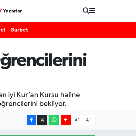
Yazarlar
el
Gurbet
rencilerini
n iyi Kur’an Kursu haline
rencilerini bekliyor.
-
+
A
A