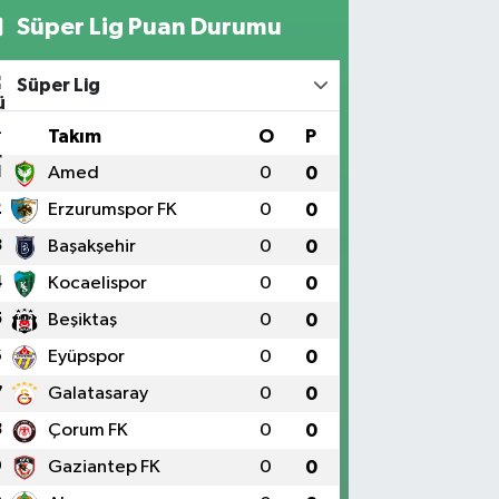
Süper Lig Puan Durumu
Süper Lig
#
Takım
O
P
1
Amed
0
0
2
Erzurumspor FK
0
0
3
Başakşehir
0
0
4
Kocaelispor
0
0
5
Beşiktaş
0
0
6
Eyüpspor
0
0
7
Galatasaray
0
0
8
Çorum FK
0
0
9
Gaziantep FK
0
0