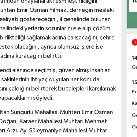
rafından onaylanarak resmileştirildiğini
1
Muhtarı Emir Osman Yılmaz, derneğin mesleki
aliyeti göstereceğini, il genelinde bulunan
allindeki yerlerin sorunlarını ele alıp çözüm
birlikteliği sağlamak adına çalışacağını, şehre
destek olacağını, ayrıca olumsuz işlere ise
adına kuracağını belirtti.
1
Ga
ndi alanında seçilmiş, güven almış insanlar
sakinlerinin ihtiyaç duyulan her konuda
1
ını çaldığını belirterek bu talepleri karşılamak
Ko
yapacaklarını söyledi.
Ka
ltan Sungurlu Mahallesi Muhtarı Emir Osman
Ge
i Doğan, Karaer Mahallesi Muhtarı Mehmet
Ga
rı Arzu Ay, Süleymaniye Mahallesi Muhtarı