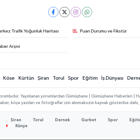
rkez Trafik Yoğunluk Haritası
Puan Durumu ve Fikstür
ber Arşivi
Köse
Kürtün
Şiran
Torul
Spor
Eğitim
İş Dünyası
Dern
ı sorumludur. Yayınlanan yorumlardan Gümüşhane | Gümüşhane Haberleri | H
n haber, köşe yazıları ve fotoğraflar izin alınmaksızın kaynak gösterilse da
Şiran
Torul
Dernek
Gurbet
Spor
Eğit
Künye