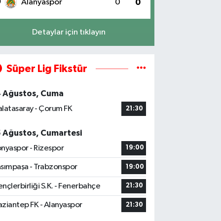
0
Alanyaspor
0
0
Detaylar için tıklayın
Süper Lig Fikstür
4 Ağustos, Cuma
latasaray - Çorum FK
21:30
5 Ağustos, Cumartesi
nyaspor - Rizespor
19:00
sımpaşa - Trabzonspor
19:00
nçlerbirliği S.K. - Fenerbahçe
21:30
ziantep FK - Alanyaspor
21:30