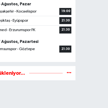
6 Ağustos, Pazar
şakşehir - Kocaelispor
19:00
şiktaş - Eyüpspor
21:30
ed - Erzurumspor FK
21:30
7 Ağustos, Pazartesi
msunspor - Göztepe
21:30
ükleniyor...