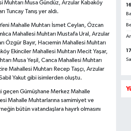
esi Muhtarı Musa Gündüz, Arzular Kabaköy
1
ı Tuncay Tanış yer aldı.
Ba
 Yeni Mahalle Muhtarı İsmet Ceylan, Özcan
Be
lıca Mahallesi Muhtarı Mustafa Ural, Arzular
Am
ı Özgür Bayır, Hacıemin Mahallesi Muhtarı
1
köy Ekinciler Mahallesi Muhtarı Mecit Yaşar,
Sa
htarı Musa Yeşil, Canca Mahallesi Muhtarı
re Mahallesi Muhtarı Recep Taşçı, Arzular
abil Yakut gibi isimlerden oluştu.
Y
ği geçen Gümüşhane Merkez Mahalle
esi Mahalle Muhtarlarına samimiyet ve
rneğin bütün vatandaşlara hayırlı olmasını