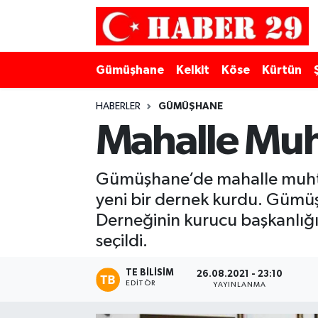
Merkez Hava Durumu
Gümüşhane
Kelkit
Köse
Kürtün
Merkez Trafik Yoğunluk Haritası
HABERLER
GÜMÜŞHANE
Süper Lig Puan Durumu ve Fikstür
Mahalle Muht
Tüm Manşetler
Gümüşhane’de mahalle muhta
yeni bir dernek kurdu. Güm
Son Dakika Haberleri
Derneğinin kurucu başkanlığ
Haber Arşivi
seçildi.
TE BILISIM
26.08.2021 - 23:10
EDITÖR
YAYINLANMA