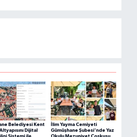
ne Belediyesi Kent
İlim Yayma Cemiyeti
ltyapısını Dijital
Gümüşhane Şubesi'nde Yaz
lgi Sistemi ile
Okulu Mezuniyet Coşkusu