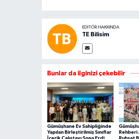
EDITÖR HAKKINDA
TE Bilisim
Bunlar da ilginizi çekebilir
Gümüşhane Ev Sahipliğinde
Gümüşha
Yapılan Birleştirilmiş Sınıflar
Rehberi A
İçerik Çalıştayı Sona Erdi
Ruhsat Bi