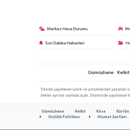
Merkez Hava Durumu
Me
Son Dakika Haberleri
Ha
Gümüşhane
Kelkit
Sitede yayınlanan içerik ve yorumlardan yazarlar
linkler ayrı bir sayfada açılır. Sitemizde yayınlana
Gümüşhane
Kelkit
Köse
Kürtün
Gizlilik Politikası
Hizmet Şartları