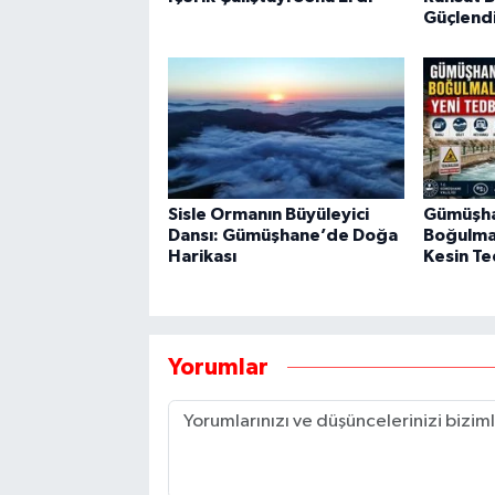
Güçlendi
Sisle Ormanın Büyüleyici
Gümüşha
Dansı: Gümüşhane’de Doğa
Boğulma 
Harikası
Kesin Te
Yorumlar