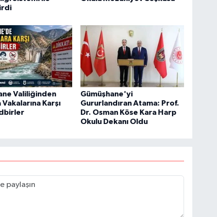
rdi
ne Valiliğinden
Gümüşhane'yi
Vakalarına Karşı
Gururlandıran Atama: Prof.
dbirler
Dr. Osman Köse Kara Harp
Okulu Dekanı Oldu