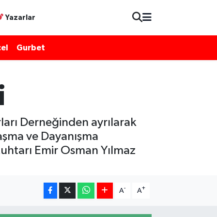
Yazarlar
el
Gurbet
i
rı Derneğinden ayrılarak
laşma ve Dayanışma
Muhtarı Emir Osman Yılmaz
-
+
A
A