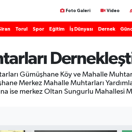
Foto Galeri
Video
Şiran
Torul
Spor
Eğitim
İş Dünyası
Dernek
Günc
arları Dernekleşt
rları Gümüşhane Köy ve Mahalle Muhtarla
üşhane Merkez Mahalle Muhtarları Yardım
ına ise merkez Oltan Sungurlu Mahallesi 