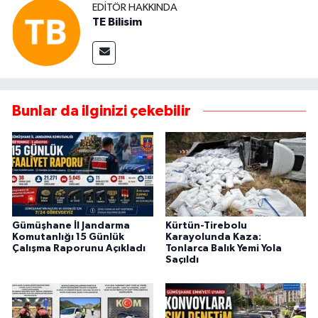
EDITÖR HAKKINDA
TE Bilisim
Bunlar da ilginizi çekebilir
Gümüşhane İl Jandarma
Kürtün-Tirebolu
Komutanlığı 15 Günlük
Karayolunda Kaza:
Çalışma Raporunu Açıkladı
Tonlarca Balık Yemi Yola
Saçıldı