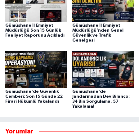
Gümüşhane İl Emniyet
Gümüşhane İl Emniyet
Müdürlüğü Son 15 Günlük
Müdürlüğü'nden Genel
Faaliyet Raporunu Açıkladı
Güvenlik ve Trafik
Genelgesi
Gümüşhane'de Güvenlik
Gümüşhane'de
Çemberi: Son 15 Günde 22
Jandarmadan Dev Bilanço:
Firari Hükümlü Yakalandı
34 Bin Sorgulama, 57
Yakalama!
Yorumlar