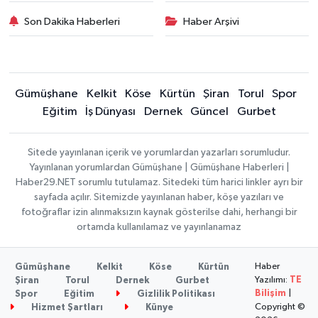
Son Dakika Haberleri
Haber Arşivi
Gümüşhane
Kelkit
Köse
Kürtün
Şiran
Torul
Spor
Eğitim
İş Dünyası
Dernek
Güncel
Gurbet
Sitede yayınlanan içerik ve yorumlardan yazarları sorumludur.
Yayınlanan yorumlardan Gümüşhane | Gümüşhane Haberleri |
Haber29.NET sorumlu tutulamaz. Sitedeki tüm harici linkler ayrı bir
sayfada açılır. Sitemizde yayınlanan haber, köşe yazıları ve
fotoğraflar izin alınmaksızın kaynak gösterilse dahi, herhangi bir
ortamda kullanılamaz ve yayınlanamaz
Haber
Gümüşhane
Kelkit
Köse
Kürtün
Yazılımı:
TE
Şiran
Torul
Dernek
Gurbet
Bilişim
|
Spor
Eğitim
Gizlilik Politikası
Copyright ©
Hizmet Şartları
Künye