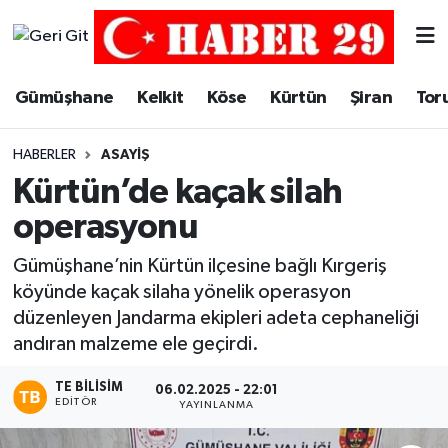
Merkez Hava Durumu
Gümüşhane
Kelkit
Köse
Kürtün
Şiran
Tor
Merkez Trafik Yoğunluk Haritası
HABERLER
ASAYIŞ
Süper Lig Puan Durumu ve Fikstür
Kürtün’de kaçak silah
operasyonu
Tüm Manşetler
Gümüşhane’nin Kürtün ilçesine bağlı Kırgeriş
Son Dakika Haberleri
köyünde kaçak silaha yönelik operasyon
düzenleyen Jandarma ekipleri adeta cephaneliği
Haber Arşivi
andıran malzeme ele geçirdi.
TE BILISIM
06.02.2025 - 22:01
EDITÖR
YAYINLANMA