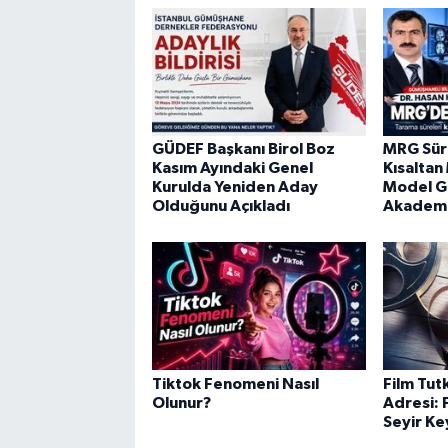
GÜDEF Başkanı Birol Boz
MRG Süre
Kasım Ayındaki Genel
Kısaltan
Kurulda Yeniden Aday
Model G
Olduğunu Açıkladı
Akademi
Tiktok Fenomeni Nasıl
Film Tutk
Olunur?
Adresi: F
Seyir Ke