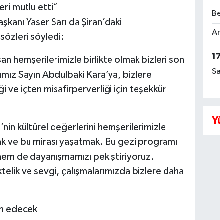
eri mutlu etti”
Be
kanı Yaser Sarı da Şiran’daki
Am
sözleri söyledi:
1
an hemşerilerimizle birlikte olmak bizleri son
Sa
mız Sayın Abdulbaki Kara’ya, bizlere
 ve içten misafirperverliği için teşekkür
Y
in kültürel değerlerini hemşerilerimizle
ak ve bu mirası yaşatmak. Bu gezi programı
 hem de dayanışmamızı pekiştiriyoruz.
telik ve sevgi, çalışmalarımızda bizlere daha
am edecek