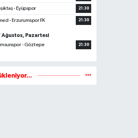
şiktaş - Eyüpspor
21:30
ed - Erzurumspor FK
21:30
7 Ağustos, Pazartesi
msunspor - Göztepe
21:30
ükleniyor...