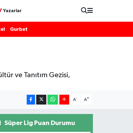
Yazarlar
el
Gurbet
tür ve Tanıtım Gezisi,
-
+
A
A
Süper Lig Puan Durumu