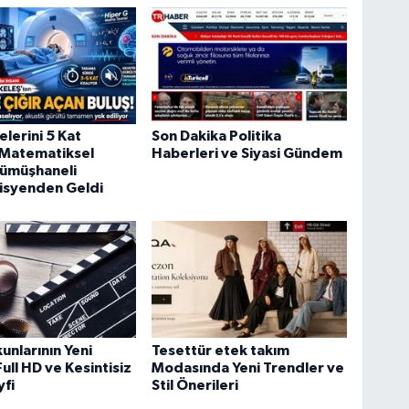
lerini 5 Kat
Son Dakika Politika
 Matematiksel
Haberleri ve Siyasi Gündem
ümüşhaneli
syenden Geldi
unlarının Yeni
Tesettür etek takım
ull HD ve Kesintisiz
Modasında Yeni Trendler ve
yfi
Stil Önerileri