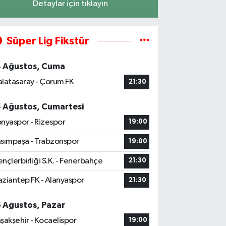
Detaylar için tıklayın
Süper Lig Fikstür
4 Ağustos, Cuma
latasaray - Çorum FK
21:30
5 Ağustos, Cumartesi
nyaspor - Rizespor
19:00
sımpaşa - Trabzonspor
19:00
nçlerbirliği S.K. - Fenerbahçe
21:30
ziantep FK - Alanyaspor
21:30
6 Ağustos, Pazar
şakşehir - Kocaelispor
19:00