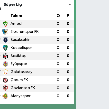
Süper Lig
#
Takım
O
P
1
Amed
0
0
2
Erzurumspor FK
0
0
3
Başakşehir
0
0
4
Kocaelispor
0
0
5
Beşiktaş
0
0
6
Eyüpspor
0
0
7
Galatasaray
0
0
8
Çorum FK
0
0
9
Gaziantep FK
0
0
0
Alanyaspor
0
0