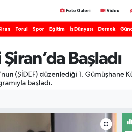
Foto Galeri
Video
Şiran
Torul
Spor
Eğitim
İş Dünyası
Dernek
Günc
i Şiran’da Başladı
nun (ŞİDEF) düzenlediği 1. Gümüşhane Kül
gramıyla başladı.