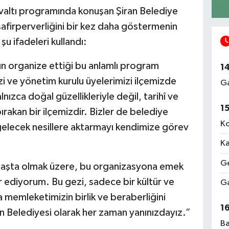
ahvaltı programında konuşan Şiran Belediye
safirperverliğini bir kez daha göstermenin
şu ifadeleri kullandı:
 organize ettiği bu anlamlı program
1
i ve yönetim kurulu üyelerimizi ilçemizde
Ga
ızca doğal güzellikleriyle değil, tarihî ve
1
bırakan bir ilçemizdir. Bizler de belediye
Ko
e gelecek nesillere aktarmayı kendimize görev
Ka
Ge
 başta olmak üzere, bu organizasyona emek
 ediyorum. Bu gezi, sadece bir kültür ve
Ga
a memleketimizin birlik ve beraberliğini
1
an Belediyesi olarak her zaman yanınızdayız.”
Ba