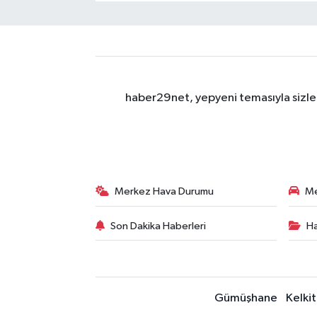
haber29net, yepyeni temasıyla sizler
Merkez Hava Durumu
Me
Son Dakika Haberleri
Ha
Gümüşhane
Kelkit