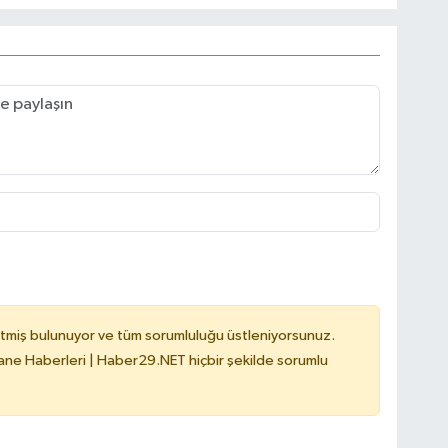
tmiş bulunuyor ve tüm sorumluluğu üstleniyorsunuz.
e Haberleri | Haber29.NET hiçbir şekilde sorumlu