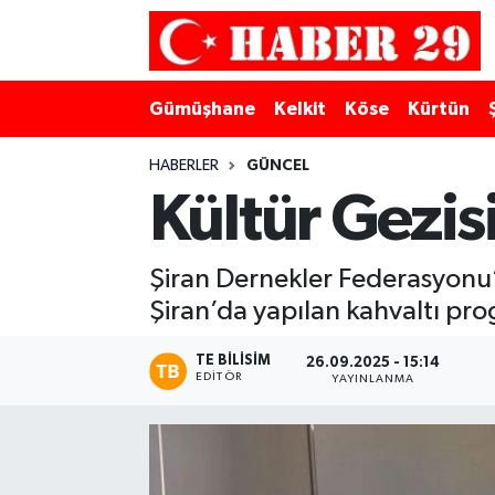
Merkez Hava Durumu
Gümüşhane
Kelkit
Köse
Kürtün
Merkez Trafik Yoğunluk Haritası
HABERLER
GÜNCEL
Süper Lig Puan Durumu ve Fikstür
Kültür Gezis
Tüm Manşetler
Şiran Dernekler Federasyonu’
Şiran’da yapılan kahvaltı pro
Son Dakika Haberleri
TE BILISIM
Haber Arşivi
26.09.2025 - 15:14
EDITÖR
YAYINLANMA