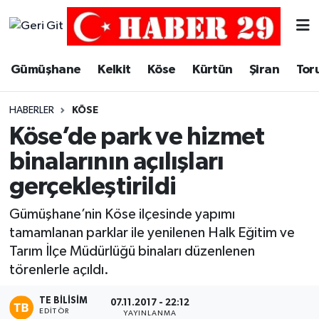
Merkez Hava Durumu
Gümüşhane
Kelkit
Köse
Kürtün
Şiran
Tor
Merkez Trafik Yoğunluk Haritası
HABERLER
KÖSE
Süper Lig Puan Durumu ve Fikstür
Köse’de park ve hizmet
binalarının açılışları
Tüm Manşetler
gerçekleştirildi
Son Dakika Haberleri
Gümüşhane’nin Köse ilçesinde yapımı
tamamlanan parklar ile yenilenen Halk Eğitim ve
Haber Arşivi
Tarım İlçe Müdürlüğü binaları düzenlenen
törenlerle açıldı.
TE BILISIM
07.11.2017 - 22:12
EDITÖR
YAYINLANMA