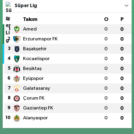
Süper Lig
#
Takım
O
P
1
Amed
0
0
2
Erzurumspor FK
0
0
3
Başakşehir
0
0
4
Kocaelispor
0
0
5
Beşiktaş
0
0
6
Eyüpspor
0
0
7
Galatasaray
0
0
8
Çorum FK
0
0
9
Gaziantep FK
0
0
10
Alanyaspor
0
0