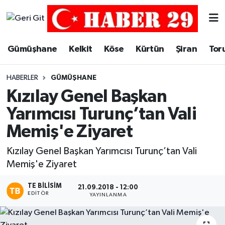
Merkez Hava Durumu
Gümüşhane
Kelkit
Köse
Kürtün
Şiran
Tor
Merkez Trafik Yoğunluk Haritası
HABERLER
GÜMÜŞHANE
Süper Lig Puan Durumu ve Fikstür
Kızılay Genel Başkan
Yarımcısı Turunç’tan Vali
Tüm Manşetler
Memiş'e Ziyaret
Son Dakika Haberleri
Kızılay Genel Başkan Yarımcısı Turunç’tan Vali
Memiş'e Ziyaret
Haber Arşivi
TE BILISIM
21.09.2018 - 12:00
EDITÖR
YAYINLANMA