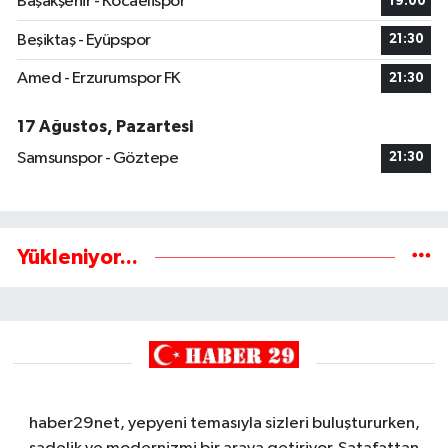
Başakşehir - Kocaelispor
19:00
Beşiktaş - Eyüpspor
21:30
Amed - Erzurumspor FK
21:30
17 Ağustos, Pazartesi
Samsunspor - Göztepe
21:30
Yükleniyor...
haber29net, yepyeni temasıyla sizleri buluştururken,