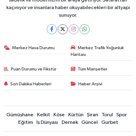
sadelik ve modernizmi bir araya getiriyor. Şatafattan
kaçınıyor ve insanlara haber okuyabilecekleri bir altyapı
sunuyor.
Merkez Hava Durumu
Merkez Trafik Yoğunluk
Haritası
Puan Durumu ve Fikstür
Tüm Manşetler
Son Dakika Haberleri
Haber Arşivi
Gümüşhane
Kelkit
Köse
Kürtün
Şiran
Torul
Spor
Eğitim
İş Dünyası
Dernek
Güncel
Gurbet