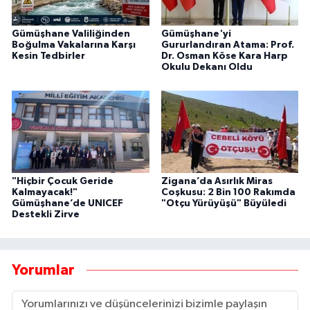
Gümüşhane Valiliğinden
Gümüşhane'yi
Boğulma Vakalarına Karşı
Gururlandıran Atama: Prof.
Kesin Tedbirler
Dr. Osman Köse Kara Harp
Okulu Dekanı Oldu
"Hiçbir Çocuk Geride
Zigana’da Asırlık Miras
Kalmayacak!"
Coşkusu: 2 Bin 100 Rakımda
Gümüşhane’de UNICEF
"Otçu Yürüyüşü" Büyüledi
Destekli Zirve
Yorumlar