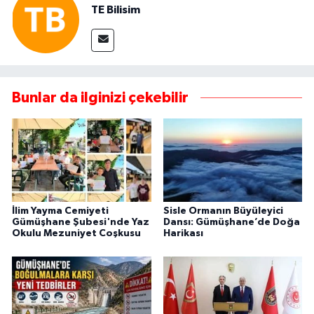
TE Bilisim
Bunlar da ilginizi çekebilir
İlim Yayma Cemiyeti
Sisle Ormanın Büyüleyici
Gümüşhane Şubesi'nde Yaz
Dansı: Gümüşhane’de Doğa
Okulu Mezuniyet Coşkusu
Harikası