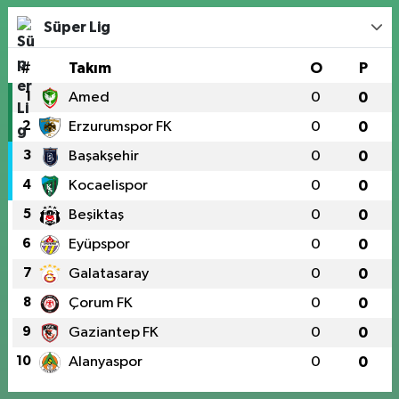
Süper Lig
#
Takım
O
P
1
Amed
0
0
2
Erzurumspor FK
0
0
3
Başakşehir
0
0
4
Kocaelispor
0
0
5
Beşiktaş
0
0
6
Eyüpspor
0
0
7
Galatasaray
0
0
8
Çorum FK
0
0
9
Gaziantep FK
0
0
10
Alanyaspor
0
0