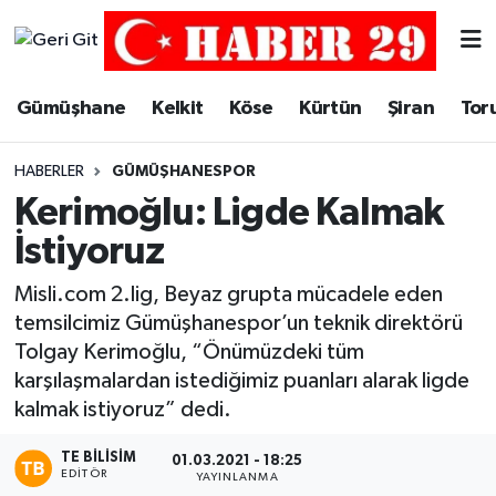
Merkez Hava Durumu
Gümüşhane
Kelkit
Köse
Kürtün
Şiran
Tor
Merkez Trafik Yoğunluk Haritası
HABERLER
GÜMÜŞHANESPOR
Süper Lig Puan Durumu ve Fikstür
Kerimoğlu: Ligde Kalmak
İstiyoruz
Tüm Manşetler
Misli.com 2.lig, Beyaz grupta mücadele eden
Son Dakika Haberleri
temsilcimiz Gümüşhanespor’un teknik direktörü
Tolgay Kerimoğlu, “Önümüzdeki tüm
Haber Arşivi
karşılaşmalardan istediğimiz puanları alarak ligde
kalmak istiyoruz” dedi.
TE BILISIM
01.03.2021 - 18:25
EDITÖR
YAYINLANMA