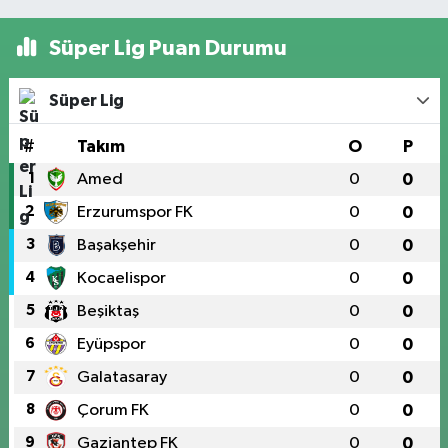
Süper Lig Puan Durumu
Süper Lig
#
Takım
O
P
1
Amed
0
0
2
Erzurumspor FK
0
0
3
Başakşehir
0
0
4
Kocaelispor
0
0
5
Beşiktaş
0
0
6
Eyüpspor
0
0
7
Galatasaray
0
0
8
Çorum FK
0
0
9
Gaziantep FK
0
0