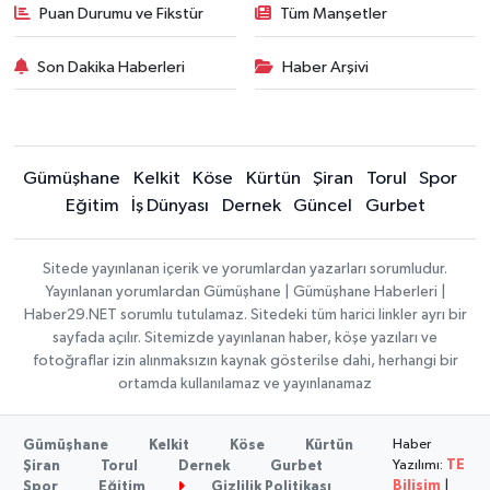
Puan Durumu ve Fikstür
Tüm Manşetler
Son Dakika Haberleri
Haber Arşivi
Gümüşhane
Kelkit
Köse
Kürtün
Şiran
Torul
Spor
Eğitim
İş Dünyası
Dernek
Güncel
Gurbet
Sitede yayınlanan içerik ve yorumlardan yazarları sorumludur.
Yayınlanan yorumlardan Gümüşhane | Gümüşhane Haberleri |
Haber29.NET sorumlu tutulamaz. Sitedeki tüm harici linkler ayrı bir
sayfada açılır. Sitemizde yayınlanan haber, köşe yazıları ve
fotoğraflar izin alınmaksızın kaynak gösterilse dahi, herhangi bir
ortamda kullanılamaz ve yayınlanamaz
Haber
Gümüşhane
Kelkit
Köse
Kürtün
Yazılımı:
TE
Şiran
Torul
Dernek
Gurbet
Bilişim
|
Spor
Eğitim
Gizlilik Politikası