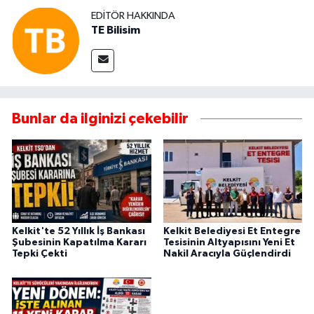
EDITÖR HAKKINDA
TE Bilisim
Bunlar da ilginizi çekebilir
Kelkit'te 52 Yıllık İş Bankası
Kelkit Belediyesi Et Entegre
Şubesinin Kapatılma Kararı
Tesisinin Altyapısını Yeni Et
Tepki Çekti
Nakil Aracıyla Güçlendirdi