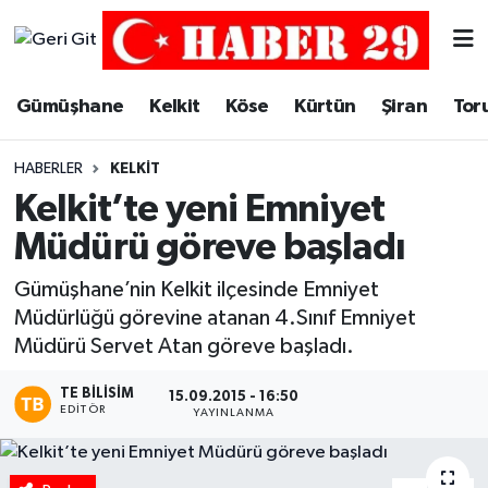
Merkez Hava Durumu
Gümüşhane
Kelkit
Köse
Kürtün
Şiran
Tor
Merkez Trafik Yoğunluk Haritası
HABERLER
KELKIT
Süper Lig Puan Durumu ve Fikstür
Kelkit’te yeni Emniyet
Müdürü göreve başladı
Tüm Manşetler
Gümüşhane’nin Kelkit ilçesinde Emniyet
Son Dakika Haberleri
Müdürlüğü görevine atanan 4.Sınıf Emniyet
Müdürü Servet Atan göreve başladı.
Haber Arşivi
TE BILISIM
15.09.2015 - 16:50
EDITÖR
YAYINLANMA