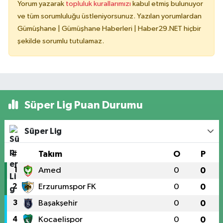
Yorum yazarak
topluluk kurallarımızı
kabul etmiş bulunuyor
ve tüm sorumluluğu üstleniyorsunuz. Yazılan yorumlardan
Gümüşhane | Gümüşhane Haberleri | Haber29.NET hiçbir
şekilde sorumlu tutulamaz.
Süper Lig Puan Durumu
Süper Lig
#
Takım
O
P
1
Amed
0
0
2
Erzurumspor FK
0
0
3
Başakşehir
0
0
4
Kocaelispor
0
0