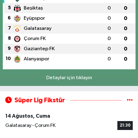
5
Beşiktaş
0
0
6
Eyüpspor
0
0
7
Galatasaray
0
0
8
Çorum FK
0
0
9
Gaziantep FK
0
0
10
Alanyaspor
0
0
Detaylar için tıklayın
Süper Lig Fikstür
14 Ağustos, Cuma
Galatasaray - Çorum FK
21:30