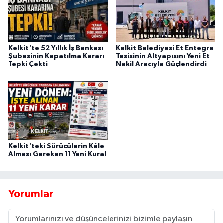
Kelkit'te 52 Yıllık İş Bankası
Kelkit Belediyesi Et Entegre
Şubesinin Kapatılma Kararı
Tesisinin Altyapısını Yeni Et
Tepki Çekti
Nakil Aracıyla Güçlendirdi
Kelkit'teki Sürücülerin Kâle
Alması Gereken 11 Yeni Kural
Yorumlar