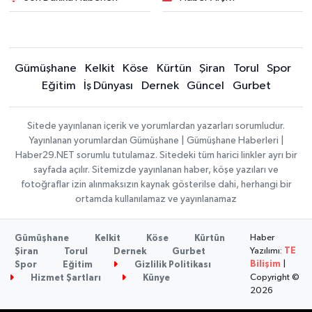
Gümüşhane
Kelkit
Köse
Kürtün
Şiran
Torul
Spor
Eğitim
İş Dünyası
Dernek
Güncel
Gurbet
Sitede yayınlanan içerik ve yorumlardan yazarları sorumludur.
Yayınlanan yorumlardan Gümüşhane | Gümüşhane Haberleri |
Haber29.NET sorumlu tutulamaz. Sitedeki tüm harici linkler ayrı bir
sayfada açılır. Sitemizde yayınlanan haber, köşe yazıları ve
fotoğraflar izin alınmaksızın kaynak gösterilse dahi, herhangi bir
ortamda kullanılamaz ve yayınlanamaz
Haber
Gümüşhane
Kelkit
Köse
Kürtün
Yazılımı:
TE
Şiran
Torul
Dernek
Gurbet
Bilişim
|
Spor
Eğitim
Gizlilik Politikası
Copyright ©
Hizmet Şartları
Künye
2026