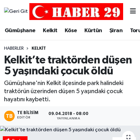
Merkez Hava Durumu
Gümüşhane
Kelkit
Köse
Kürtün
Şiran
Tor
Merkez Trafik Yoğunluk Haritası
HABERLER
KELKIT
Süper Lig Puan Durumu ve Fikstür
Kelkit’te traktörden düşen
5 yaşındaki çocuk öldü
Tüm Manşetler
Gümüşhane'nin Kelkit ilçesinde park halindeki
Son Dakika Haberleri
traktörün üzerinden düşen 5 yaşındaki çocuk
hayatını kaybetti.
Haber Arşivi
TE BILISIM
09.04.2018 - 08:00
EDITÖR
YAYINLANMA