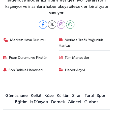
sadelik ve modernizmi bir araya getiriyor. Şatafattan
kaçınıyor ve insanlara haber okuyabilecekleri bir altyapı
sunuyor.
Merkez Hava Durumu
Merkez Trafik Yoğunluk
Haritası
Puan Durumu ve Fikstür
Tüm Manşetler
Son Dakika Haberleri
Haber Arşivi
Gümüşhane
Kelkit
Köse
Kürtün
Şiran
Torul
Spor
Eğitim
İş Dünyası
Dernek
Güncel
Gurbet