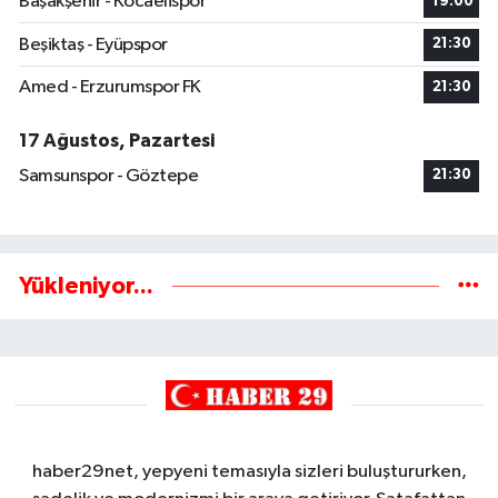
Başakşehir - Kocaelispor
19:00
Beşiktaş - Eyüpspor
21:30
Amed - Erzurumspor FK
21:30
17 Ağustos, Pazartesi
Samsunspor - Göztepe
21:30
Yükleniyor...
haber29net, yepyeni temasıyla sizleri buluştururken,