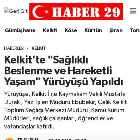
Merkez Hava Durumu
Gümüşhane
Kelkit
Köse
Kürtün
Şiran
Tor
Merkez Trafik Yoğunluk Haritası
HABERLER
KELKIT
Süper Lig Puan Durumu ve Fikstür
Kelkit'te "Sağlıklı
Beslenme ve Hareketli
Tüm Manşetler
Yaşam" Yürüyüşü Yapıldı
Son Dakika Haberleri
Yürüyüşe, Kelkit İlçe Kaymakam Vekili Mustafa
Durak , Yazı İşleri Müdürü Ebubekir, Çelik Kelkit
Haber Arşivi
Toplum Sağlığı Merkezi Müdürü ,Kamu Kurum
Müdürleri, sağlık çalışanları, öğrenciler ve
vatandaşlar katıldı.