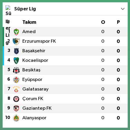
Süper Lig
#
Takım
O
P
1
Amed
0
0
2
Erzurumspor FK
0
0
3
Başakşehir
0
0
4
Kocaelispor
0
0
5
Beşiktaş
0
0
6
Eyüpspor
0
0
7
Galatasaray
0
0
8
Çorum FK
0
0
9
Gaziantep FK
0
0
10
Alanyaspor
0
0