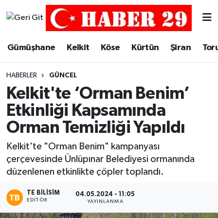
Merkez Hava Durumu
Gümüşhane
Kelkit
Köse
Kürtün
Şiran
Tor
Merkez Trafik Yoğunluk Haritası
HABERLER
GÜNCEL
Süper Lig Puan Durumu ve Fikstür
Kelkit'te ‘Orman Benim’
Etkinliği Kapsamında
Tüm Manşetler
Orman Temizliği Yapıldı
Son Dakika Haberleri
Kelkit'te "Orman Benim" kampanyası
çerçevesinde Ünlüpınar Belediyesi ormanında
Haber Arşivi
düzenlenen etkinlikte çöpler toplandı.
TE BILISIM
04.05.2024 - 11:05
EDITÖR
YAYINLANMA