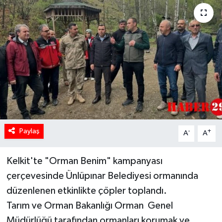
Paylaş
-
+
A
A
Kelkit'te "Orman Benim" kampanyası
çerçevesinde Ünlüpınar Belediyesi ormanında
düzenlenen etkinlikte çöpler toplandı.
Tarım ve Orman Bakanlığı Orman Genel
Müdürlüğü tarafından ormanları korumak ve