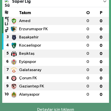
Süper Lig
#
Takım
O
P
1
Amed
0
0
2
Erzurumspor FK
0
0
3
Başakşehir
0
0
4
Kocaelispor
0
0
5
Beşiktaş
0
0
6
Eyüpspor
0
0
7
Galatasaray
0
0
8
Çorum FK
0
0
9
Gaziantep FK
0
0
10
Alanyaspor
0
0
Detaylar için tıklayın