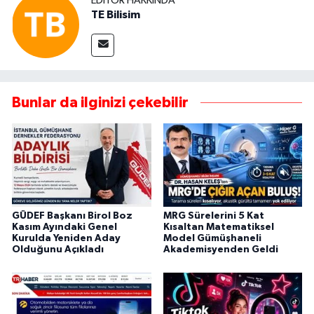
EDITÖR HAKKINDA
TE Bilisim
Bunlar da ilginizi çekebilir
GÜDEF Başkanı Birol Boz
MRG Sürelerini 5 Kat
Kasım Ayındaki Genel
Kısaltan Matematiksel
Kurulda Yeniden Aday
Model Gümüşhaneli
Olduğunu Açıkladı
Akademisyenden Geldi