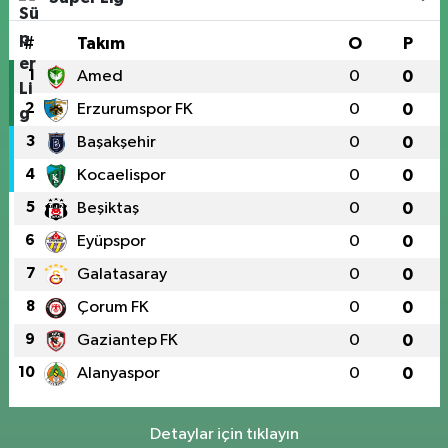
#
Takım
O
P
1
Amed
0
0
2
Erzurumspor FK
0
0
3
Başakşehir
0
0
4
Kocaelispor
0
0
5
Beşiktaş
0
0
6
Eyüpspor
0
0
7
Galatasaray
0
0
8
Çorum FK
0
0
9
Gaziantep FK
0
0
10
Alanyaspor
0
0
Detaylar için tıklayın