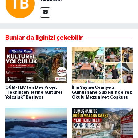
Bunlar da ilginizi çekebilir
GÜM-TEK’ten Dev Proje:
İlim Yayma Cemiyeti
"Teknikten Tarihe Kültürel
Gümüşhane Şubesi'nde Yaz
Yolculuk" Başlıyor
Okulu Mezuniyet Coşkusu