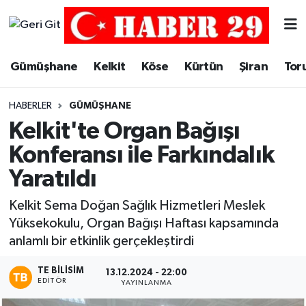
Merkez Hava Durumu
Gümüşhane
Kelkit
Köse
Kürtün
Şiran
Tor
Merkez Trafik Yoğunluk Haritası
HABERLER
GÜMÜŞHANE
Süper Lig Puan Durumu ve Fikstür
Kelkit'te Organ Bağışı
Konferansı ile Farkındalık
Tüm Manşetler
Yaratıldı
Son Dakika Haberleri
Kelkit Sema Doğan Sağlık Hizmetleri Meslek
Yüksekokulu, Organ Bağışı Haftası kapsamında
Haber Arşivi
anlamlı bir etkinlik gerçekleştirdi
TE BILISIM
13.12.2024 - 22:00
EDITÖR
YAYINLANMA