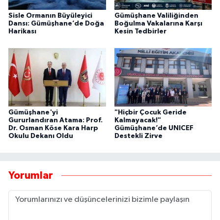
Sisle Ormanın Büyüleyici
Gümüşhane Valiliğinden
Dansı: Gümüşhane’de Doğa
Boğulma Vakalarına Karşı
Harikası
Kesin Tedbirler
Gümüşhane'yi
"Hiçbir Çocuk Geride
Gururlandıran Atama: Prof.
Kalmayacak!"
Dr. Osman Köse Kara Harp
Gümüşhane’de UNICEF
Okulu Dekanı Oldu
Destekli Zirve
Yorumlar