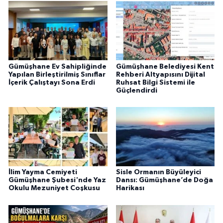
Gümüşhane Ev Sahipliğinde
Gümüşhane Belediyesi Kent
Yapılan Birleştirilmiş Sınıflar
Rehberi Altyapısını Dijital
İçerik Çalıştayı Sona Erdi
Ruhsat Bilgi Sistemi ile
Güçlendirdi
İlim Yayma Cemiyeti
Sisle Ormanın Büyüleyici
Gümüşhane Şubesi'nde Yaz
Dansı: Gümüşhane’de Doğa
Okulu Mezuniyet Coşkusu
Harikası