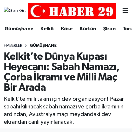
Merkez Hava Durumu
Gümüşhane
Kelkit
Köse
Kürtün
Şiran
Tor
Merkez Trafik Yoğunluk Haritası
HABERLER
GÜMÜŞHANE
Süper Lig Puan Durumu ve Fikstür
Kelkit’te Dünya Kupası
Heyecanı: Sabah Namazı,
Tüm Manşetler
Çorba İkramı ve Milli Maç
Son Dakika Haberleri
Bir Arada
Haber Arşivi
Kelkit'te milli takım için dev organizasyon! Pazar
sabahı kılınacak sabah namazı ve çorba ikramının
ardından, Avustralya maçı meydandaki dev
ekrandan canlı yayınlanacak.