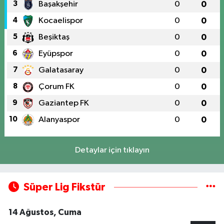
3
Başakşehir
0
0
4
Kocaelispor
0
0
5
Beşiktaş
0
0
6
Eyüpspor
0
0
7
Galatasaray
0
0
8
Çorum FK
0
0
9
Gaziantep FK
0
0
10
Alanyaspor
0
0
Detaylar için tıklayın
Süper Lig Fikstür
14 Ağustos, Cuma