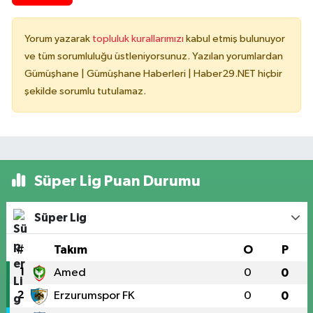
Yorum yazarak
topluluk kurallarımızı
kabul etmiş bulunuyor
ve tüm sorumluluğu üstleniyorsunuz. Yazılan yorumlardan
Gümüşhane | Gümüşhane Haberleri | Haber29.NET hiçbir
şekilde sorumlu tutulamaz.
Süper Lig Puan Durumu
Süper Lig
#
Takım
O
P
1
Amed
0
0
2
Erzurumspor FK
0
0