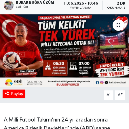
BURAK BUĞRA ÜZÜM
11.06.2026 - 10:46
2 DK
EDITÖR
YAYINLANMA
OKUNMA SÜR
Paylaş
-
+
A
A
A Milli Futbol Takımı’nın 24 yıl aradan sonra
Amerika Birleşik Devletleri'nde (ABD) sahne