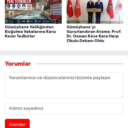
Gümüşhane Valiliğinden
Gümüşhane'yi
Boğulma Vakalarına Karşı
Gururlandıran Atama: Prof.
Kesin Tedbirler
Dr. Osman Köse Kara Harp
Okulu Dekanı Oldu
Yorumlar
Gönder