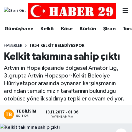
Merkez Hava Durumu
Gümüşhane
Kelkit
Köse
Kürtün
Şiran
Tor
Merkez Trafik Yoğunluk Haritası
HABERLER
1954 KELKIT BELEDIYESPOR
Süper Lig Puan Durumu ve Fikstür
Kelkit takımına sahip çıktı
Tüm Manşetler
Artvin'in Hopa ilçesinde Bölgesel Amatör Lig,
3.grupta Artvin Hopaspor-Kelkit Belediye
Son Dakika Haberleri
Hürriyetspor arasında oynanan karşılaşmanın
ardından temsilcimizin taraftarının bulunduğu
Haber Arşivi
otobüse yönelik saldırıya tepkiler devam ediyor.
TE BILISIM
13.11.2017 - 01:36
EDITÖR
YAYINLANMA