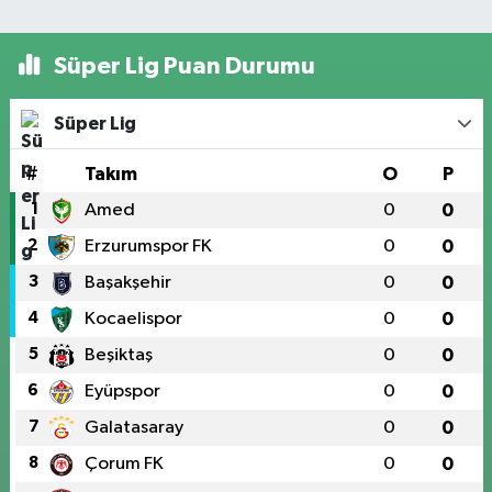
Süper Lig Puan Durumu
Süper Lig
#
Takım
O
P
1
Amed
0
0
2
Erzurumspor FK
0
0
3
Başakşehir
0
0
4
Kocaelispor
0
0
5
Beşiktaş
0
0
6
Eyüpspor
0
0
7
Galatasaray
0
0
8
Çorum FK
0
0