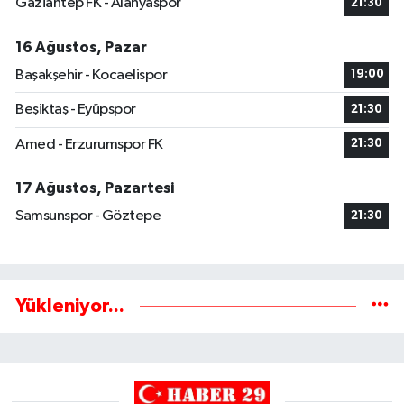
Gaziantep FK - Alanyaspor
21:30
16 Ağustos, Pazar
Başakşehir - Kocaelispor
19:00
Beşiktaş - Eyüpspor
21:30
Amed - Erzurumspor FK
21:30
17 Ağustos, Pazartesi
Samsunspor - Göztepe
21:30
Yükleniyor...