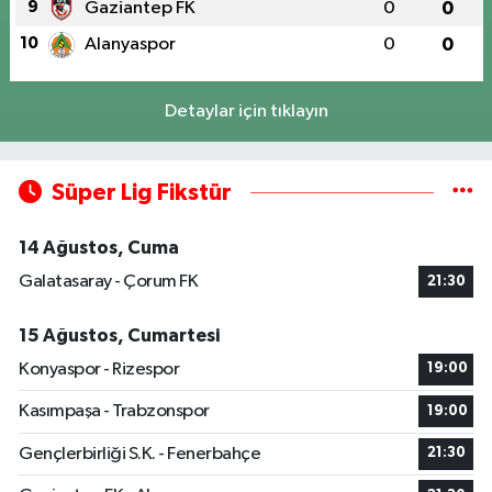
9
Gaziantep FK
0
0
10
Alanyaspor
0
0
Detaylar için tıklayın
Süper Lig Fikstür
14 Ağustos, Cuma
Galatasaray - Çorum FK
21:30
15 Ağustos, Cumartesi
Konyaspor - Rizespor
19:00
Kasımpaşa - Trabzonspor
19:00
Gençlerbirliği S.K. - Fenerbahçe
21:30