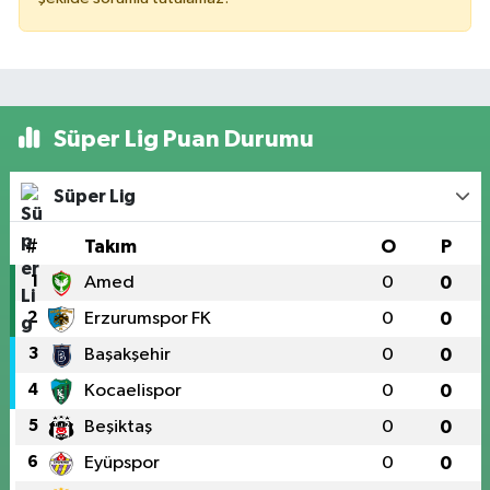
Süper Lig Puan Durumu
Süper Lig
#
Takım
O
P
1
Amed
0
0
2
Erzurumspor FK
0
0
3
Başakşehir
0
0
4
Kocaelispor
0
0
5
Beşiktaş
0
0
6
Eyüpspor
0
0