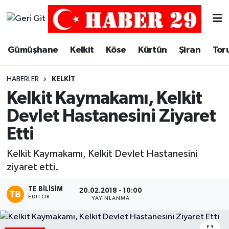
Merkez Hava Durumu
Gümüşhane
Kelkit
Köse
Kürtün
Şiran
Tor
Merkez Trafik Yoğunluk Haritası
HABERLER
KELKIT
Süper Lig Puan Durumu ve Fikstür
Kelkit Kaymakamı, Kelkit
Devlet Hastanesini Ziyaret
Tüm Manşetler
Etti
Son Dakika Haberleri
Kelkit Kaymakamı, Kelkit Devlet Hastanesini
ziyaret etti.
Haber Arşivi
TE BILISIM
20.02.2018 - 10:00
EDITÖR
YAYINLANMA