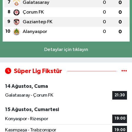
7
Galatasaray
0
0
8
Çorum FK
0
0
9
Gaziantep FK
0
0
10
Alanyaspor
0
0
Detaylar için tıklayın
Süper Lig Fikstür
14 Ağustos, Cuma
Galatasaray - Çorum FK
21:30
15 Ağustos, Cumartesi
Konyaspor - Rizespor
19:00
Kasımpaşa - Trabzonspor
19:00