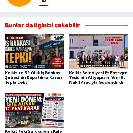
Bunlar da ilginizi çekebilir
Kelkit'te 52 Yıllık İş Bankası
Kelkit Belediyesi Et Entegre
Şubesinin Kapatılma Kararı
Tesisinin Altyapısını Yeni Et
Tepki Çekti
Nakil Aracıyla Güçlendirdi
Kelkit'teki Sürücülerin Kâle