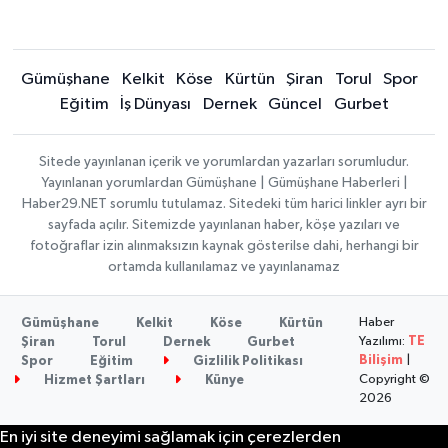
Gümüşhane
Kelkit
Köse
Kürtün
Şiran
Torul
Spor
Eğitim
İş Dünyası
Dernek
Güncel
Gurbet
Sitede yayınlanan içerik ve yorumlardan yazarları sorumludur.
Yayınlanan yorumlardan Gümüşhane | Gümüşhane Haberleri |
Haber29.NET sorumlu tutulamaz. Sitedeki tüm harici linkler ayrı bir
sayfada açılır. Sitemizde yayınlanan haber, köşe yazıları ve
fotoğraflar izin alınmaksızın kaynak gösterilse dahi, herhangi bir
ortamda kullanılamaz ve yayınlanamaz
Haber
Gümüşhane
Kelkit
Köse
Kürtün
Yazılımı:
TE
Şiran
Torul
Dernek
Gurbet
Bilişim
|
Spor
Eğitim
Gizlilik Politikası
Copyright ©
Hizmet Şartları
Künye
2026
En iyi site deneyimi sağlamak için çerezlerden