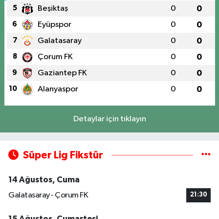
5
Beşiktaş
0
0
6
Eyüpspor
0
0
7
Galatasaray
0
0
8
Çorum FK
0
0
9
Gaziantep FK
0
0
10
Alanyaspor
0
0
Detaylar için tıklayın
Süper Lig Fikstür
14 Ağustos, Cuma
Galatasaray - Çorum FK
21:30
15 Ağustos, Cumartesi