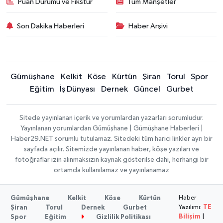
Puan Durumu ve Fikstür
Tüm Manşetler
Son Dakika Haberleri
Haber Arşivi
Gümüşhane
Kelkit
Köse
Kürtün
Şiran
Torul
Spor
Eğitim
İş Dünyası
Dernek
Güncel
Gurbet
Sitede yayınlanan içerik ve yorumlardan yazarları sorumludur.
Yayınlanan yorumlardan Gümüşhane | Gümüşhane Haberleri |
Haber29.NET sorumlu tutulamaz. Sitedeki tüm harici linkler ayrı bir
sayfada açılır. Sitemizde yayınlanan haber, köşe yazıları ve
fotoğraflar izin alınmaksızın kaynak gösterilse dahi, herhangi bir
ortamda kullanılamaz ve yayınlanamaz
Haber
Gümüşhane
Kelkit
Köse
Kürtün
Yazılımı:
TE
Şiran
Torul
Dernek
Gurbet
Bilişim
|
Spor
Eğitim
Gizlilik Politikası