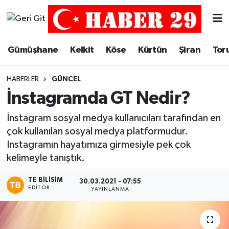
Merkez Hava Durumu
Gümüşhane
Kelkit
Köse
Kürtün
Şiran
Tor
Merkez Trafik Yoğunluk Haritası
HABERLER
GÜNCEL
Süper Lig Puan Durumu ve Fikstür
İnstagramda GT Nedir?
Tüm Manşetler
İnstagram sosyal medya kullanıcıları tarafından en
çok kullanılan sosyal medya platformudur.
Son Dakika Haberleri
Instagramın hayatımıza girmesiyle pek çok
kelimeyle tanıştık.
Haber Arşivi
TE BILISIM
30.03.2021 - 07:55
EDITÖR
YAYINLANMA