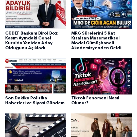
GÜDEF Başkanı Birol Boz
MRG Sürelerini 5 Kat
Kasım Ayındaki Genel
Kısaltan Matematiksel
Kurulda Yeniden Aday
Model Gümüşhaneli
Olduğunu Açıkladı
Akademisyenden Geldi
Son Dakika Politika
Tiktok Fenomeni Nasıl
Haberleri ve Siyasi Gündem
Olunur?