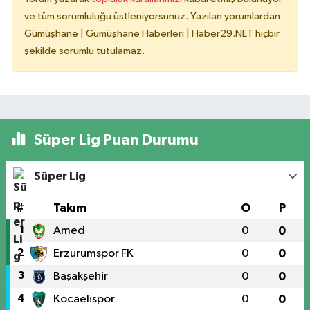
ve tüm sorumluluğu üstleniyorsunuz. Yazılan yorumlardan
Gümüşhane | Gümüşhane Haberleri | Haber29.NET hiçbir
şekilde sorumlu tutulamaz.
Süper Lig Puan Durumu
Süper Lig
#
Takım
O
P
1
Amed
0
0
2
Erzurumspor FK
0
0
3
Başakşehir
0
0
4
Kocaelispor
0
0