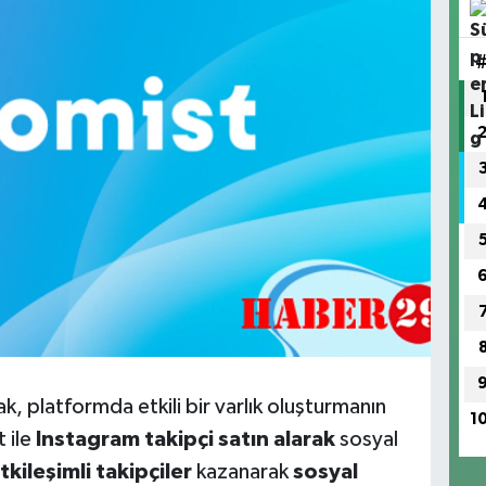
k, platformda etkili bir varlık oluşturmanın
1
 ile
Instagram takipçi satın alarak
sosyal
tkileşimli takipçiler
kazanarak
sosyal