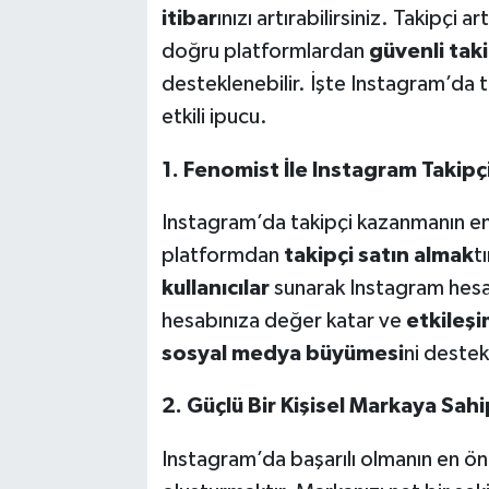
itibar
ınızı artırabilirsiniz. Takipçi 
doğru platformlardan
güvenli taki
desteklenebilir. İşte Instagram’da t
etkili ipucu.
1. Fenomist İle Instagram Takipçi
Instagram’da takipçi kazanmanın en hı
platformdan
takipçi satın almak
t
kullanıcılar
sunarak Instagram hesabı
hesabınıza değer katar ve
etkileşi
sosyal medya büyümesi
ni destek
2. Güçlü Bir Kişisel Markaya Sah
Instagram’da başarılı olmanın en öne