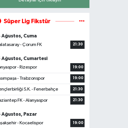
Detaylar için tıklayın
Süper Lig Fikstür
4 Ağustos, Cuma
latasaray - Çorum FK
21:30
5 Ağustos, Cumartesi
nyaspor - Rizespor
19:00
sımpaşa - Trabzonspor
19:00
nçlerbirliği S.K. - Fenerbahçe
21:30
ziantep FK - Alanyaspor
21:30
6 Ağustos, Pazar
şakşehir - Kocaelispor
19:00