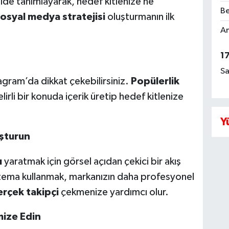
ilde tanımlayarak, hedef kitlenize ne
Be
osyal medya stratejisi
oluşturmanın ilk
Am
1
Sa
tagram’da dikkat çekebilirsiniz.
Popülerlik
lirli bir konuda içerik üretip hedef kitlenize
Y
uşturun
ı
yaratmak için görsel açıdan çekici bir akış
ve tema kullanmak, markanızın daha profesyonel
rçek takipçi
çekmenize yardımcı olur.
mize Edin