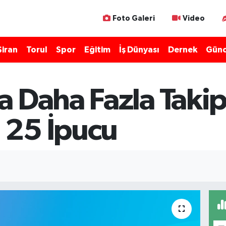
Foto Galeri
Video
Şiran
Torul
Spor
Eğitim
İş Dünyası
Dernek
Günc
 Daha Fazla Takip
 25 İpucu