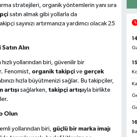
artırma stratejileri, organik yöntemlerin yanı sıra
pçi
satın almak gibi yollarla da
akipçi sayınızı artırmanıza yardımcı olacak 25
1
 Satın Alın
Ga
zlı yollarından biri, güvenilir bir
1
ır. Fenomist,
organik takipçi
ve
gerçek
Ko
nızı hızla büyütmenizi sağlar. Bu takipçiler,
Ka
m artışı
sağlarken,
takipçi artışı
yla birlikte
Ge
ler.
Ga
ip Olun
1
mli yollarından biri,
güçlü bir marka imajı
Ba