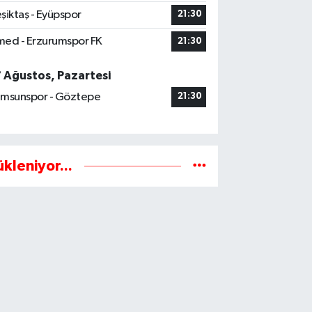
şiktaş - Eyüpspor
21:30
ed - Erzurumspor FK
21:30
7 Ağustos, Pazartesi
msunspor - Göztepe
21:30
ükleniyor...