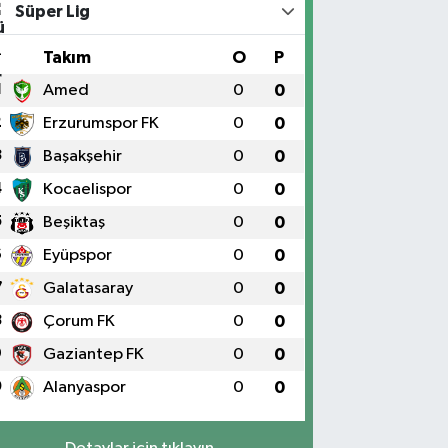
Süper Lig
#
Takım
O
P
1
Amed
0
0
2
Erzurumspor FK
0
0
3
Başakşehir
0
0
4
Kocaelispor
0
0
5
Beşiktaş
0
0
6
Eyüpspor
0
0
7
Galatasaray
0
0
8
Çorum FK
0
0
9
Gaziantep FK
0
0
0
Alanyaspor
0
0