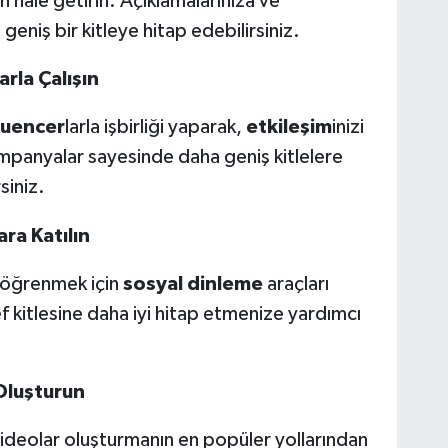
un hale getirin. Açıklamalarınıza ve
geniş bir kitleye hitap edebilirsiniz.
arla Çalışın
luencer
larla işbirliği yaparak,
etkileşim
inizi
kampanyalar sayesinde daha geniş kitlelere
siniz.
ra Katılın
 öğrenmek için
sosyal dinleme
araçları
ef kitlesine daha iyi hitap etmenize yardımcı
Oluşturun
videolar oluşturmanın en popüler yollarından