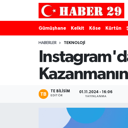
Merkez Hava Durumu
Gümüşhane
Kelkit
Köse
Kürtün
Merkez Trafik Yoğunluk Haritası
HABERLER
TEKNOLOJI
Süper Lig Puan Durumu ve Fikstür
Instagram'da
Tüm Manşetler
Kazanmanın
Son Dakika Haberleri
TE BILISIM
01.11.2024 - 16:06
Haber Arşivi
EDITÖR
YAYINLANMA