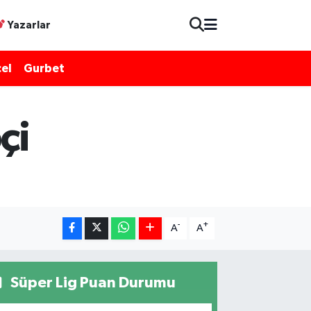
Yazarlar
el
Gurbet
çi
-
+
A
A
Süper Lig Puan Durumu