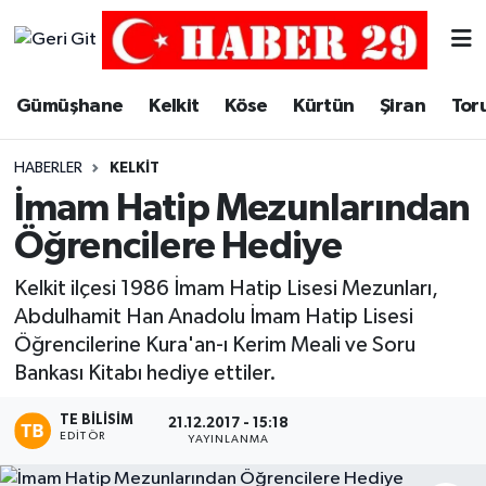
Merkez Hava Durumu
Gümüşhane
Kelkit
Köse
Kürtün
Şiran
Tor
Merkez Trafik Yoğunluk Haritası
HABERLER
KELKIT
Süper Lig Puan Durumu ve Fikstür
İmam Hatip Mezunlarından
Öğrencilere Hediye
Tüm Manşetler
Kelkit ilçesi 1986 İmam Hatip Lisesi Mezunları,
Son Dakika Haberleri
Abdulhamit Han Anadolu İmam Hatip Lisesi
Öğrencilerine Kura'an-ı Kerim Meali ve Soru
Haber Arşivi
Bankası Kitabı hediye ettiler.
TE BILISIM
21.12.2017 - 15:18
EDITÖR
YAYINLANMA