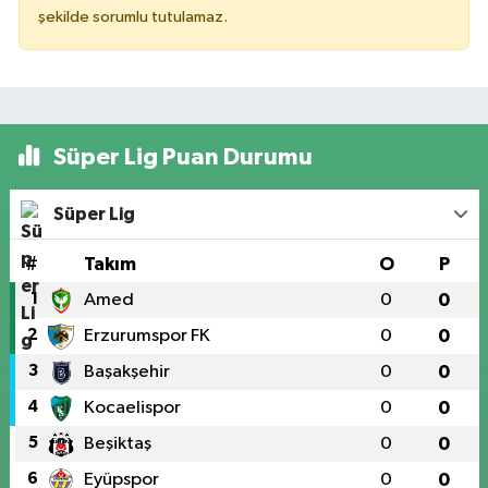
şekilde sorumlu tutulamaz.
Süper Lig Puan Durumu
Süper Lig
#
Takım
O
P
1
Amed
0
0
2
Erzurumspor FK
0
0
3
Başakşehir
0
0
4
Kocaelispor
0
0
5
Beşiktaş
0
0
6
Eyüpspor
0
0