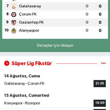
7
Galatasaray
0
0
8
Çorum FK
0
0
9
Gaziantep FK
0
0
10
Alanyaspor
0
0
Detaylar için tıklayın
Süper Lig Fikstür
14 Ağustos, Cuma
Galatasaray - Çorum FK
21:30
15 Ağustos, Cumartesi
Konyaspor - Rizespor
19:00