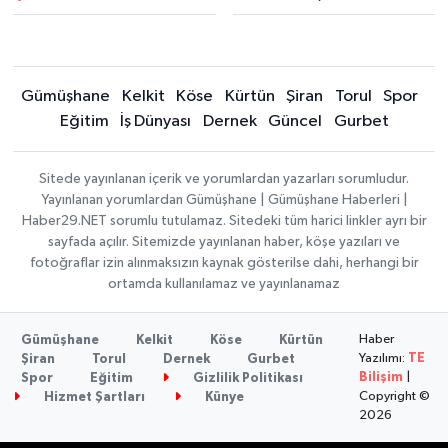
Gümüşhane
Kelkit
Köse
Kürtün
Şiran
Torul
Spor
Eğitim
İş Dünyası
Dernek
Güncel
Gurbet
Sitede yayınlanan içerik ve yorumlardan yazarları sorumludur.
Yayınlanan yorumlardan Gümüşhane | Gümüşhane Haberleri |
Haber29.NET sorumlu tutulamaz. Sitedeki tüm harici linkler ayrı bir
sayfada açılır. Sitemizde yayınlanan haber, köşe yazıları ve
fotoğraflar izin alınmaksızın kaynak gösterilse dahi, herhangi bir
ortamda kullanılamaz ve yayınlanamaz
Haber
Gümüşhane
Kelkit
Köse
Kürtün
Yazılımı:
TE
Şiran
Torul
Dernek
Gurbet
Bilişim
|
Spor
Eğitim
Gizlilik Politikası
Copyright ©
Hizmet Şartları
Künye
2026