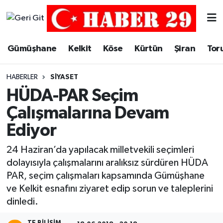
Merkez Hava Durumu
Gümüşhane
Kelkit
Köse
Kürtün
Şiran
Tor
Merkez Trafik Yoğunluk Haritası
HABERLER
SIYASET
Süper Lig Puan Durumu ve Fikstür
HÜDA-PAR Seçim
Çalışmalarına Devam
Tüm Manşetler
Ediyor
Son Dakika Haberleri
24 Haziran’da yapılacak milletvekili seçimleri
dolayısıyla çalışmalarını aralıksız sürdüren HÜDA
Haber Arşivi
PAR, seçim çalışmaları kapsamında Gümüşhane
ve Kelkit esnafını ziyaret edip sorun ve taleplerini
dinledi.