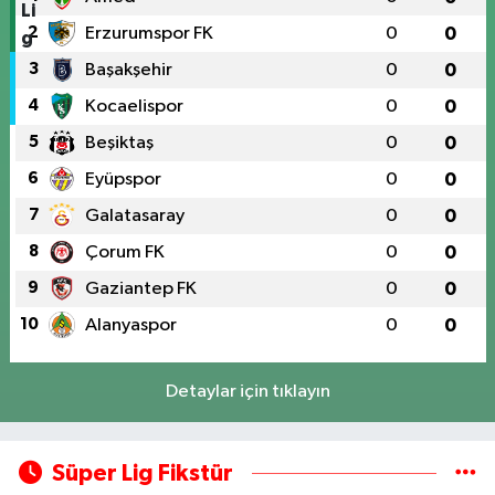
2
Erzurumspor FK
0
0
3
Başakşehir
0
0
4
Kocaelispor
0
0
5
Beşiktaş
0
0
6
Eyüpspor
0
0
7
Galatasaray
0
0
8
Çorum FK
0
0
9
Gaziantep FK
0
0
10
Alanyaspor
0
0
Detaylar için tıklayın
Süper Lig Fikstür