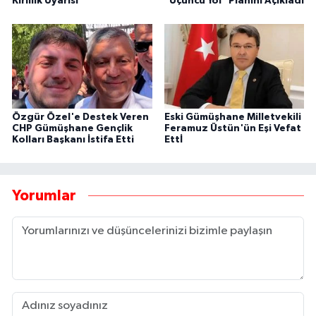
Kirlilik Uyarısı
"Üçüncü Yol" Planını Açıkladı
Özgür Özel'e Destek Veren
Eski Gümüşhane Milletvekili
CHP Gümüşhane Gençlik
Feramuz Üstün'ün Eşi Vefat
Kolları Başkanı İstifa Etti
Ettİ
Yorumlar