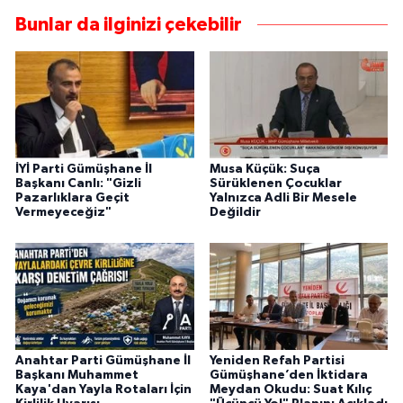
Bunlar da ilginizi çekebilir
İYİ Parti Gümüşhane İl
Musa Küçük: Suça
Başkanı Canlı: "Gizli
Sürüklenen Çocuklar
Pazarlıklara Geçit
Yalnızca Adli Bir Mesele
Vermeyeceğiz"
Değildir
Anahtar Parti Gümüşhane İl
Yeniden Refah Partisi
Başkanı Muhammet
Gümüşhane’den İktidara
Kaya'dan Yayla Rotaları İçin
Meydan Okudu: Suat Kılıç