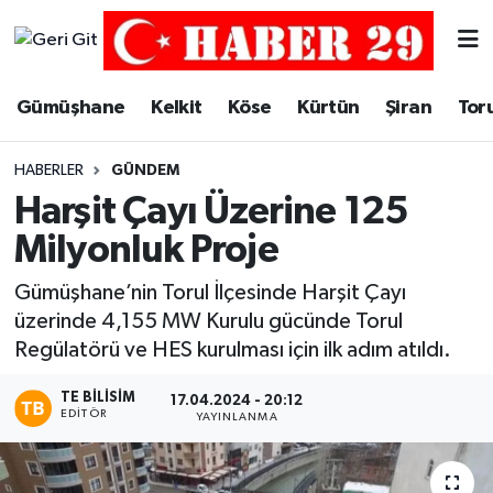
Merkez Hava Durumu
Gümüşhane
Kelkit
Köse
Kürtün
Şiran
Tor
Merkez Trafik Yoğunluk Haritası
HABERLER
GÜNDEM
Süper Lig Puan Durumu ve Fikstür
Harşit Çayı Üzerine 125
Milyonluk Proje
Tüm Manşetler
Gümüşhane’nin Torul İlçesinde Harşit Çayı
Son Dakika Haberleri
üzerinde 4,155 MW Kurulu gücünde Torul
Regülatörü ve HES kurulması için ilk adım atıldı.
Haber Arşivi
TE BILISIM
17.04.2024 - 20:12
EDITÖR
YAYINLANMA