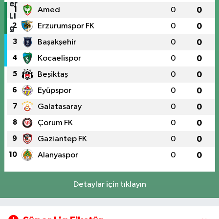
1
Amed
0
0
2
Erzurumspor FK
0
0
3
Başakşehir
0
0
4
Kocaelispor
0
0
5
Beşiktaş
0
0
6
Eyüpspor
0
0
7
Galatasaray
0
0
8
Çorum FK
0
0
9
Gaziantep FK
0
0
10
Alanyaspor
0
0
Detaylar için tıklayın