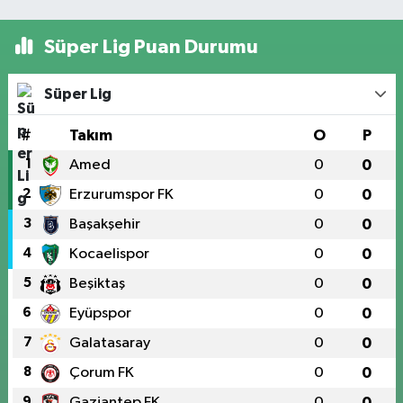
Süper Lig Puan Durumu
Süper Lig
#
Takım
O
P
1
Amed
0
0
2
Erzurumspor FK
0
0
3
Başakşehir
0
0
4
Kocaelispor
0
0
5
Beşiktaş
0
0
6
Eyüpspor
0
0
7
Galatasaray
0
0
8
Çorum FK
0
0
9
Gaziantep FK
0
0