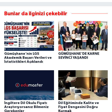
Bunlar da ilginizi çekebilir
Gümüşhane'nin LGS
GÜMÜŞHANE'DE KARNE
Akademik Başarı Verileri ve
SEVİNCİ YAŞANDI
İstatistikleri Açıklandı
İngiltere Dil Okulu Fiyatı
Dil Eğitiminde Kalite ve
Araştırıyorsanız Bilmeniz
Fiyat Dengesini Doğru
Gerekenler
Kurmak