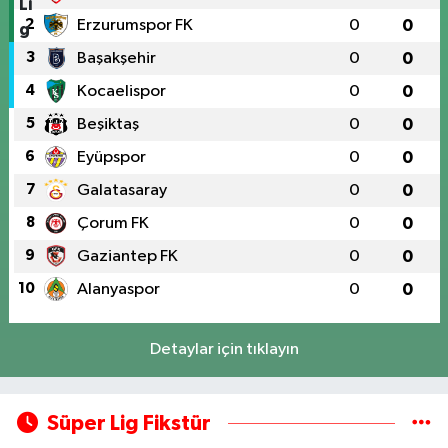
2
Erzurumspor FK
0
0
3
Başakşehir
0
0
4
Kocaelispor
0
0
5
Beşiktaş
0
0
6
Eyüpspor
0
0
7
Galatasaray
0
0
8
Çorum FK
0
0
9
Gaziantep FK
0
0
10
Alanyaspor
0
0
Detaylar için tıklayın
Süper Lig Fikstür