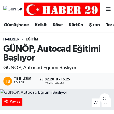
Merkez Hava Durumu
Gümüşhane
Kelkit
Köse
Kürtün
Şiran
Tor
Merkez Trafik Yoğunluk Haritası
HABERLER
EĞITIM
Süper Lig Puan Durumu ve Fikstür
GÜNÖP, Autocad Eğitimi
Başlıyor
Tüm Manşetler
GÜNÖP, Autocad Eğitimi Başlıyor
Son Dakika Haberleri
TE BILISIM
23.02.2018 - 16:25
EDITÖR
YAYINLANMA
Haber Arşivi
Paylaş
-
+
A
A