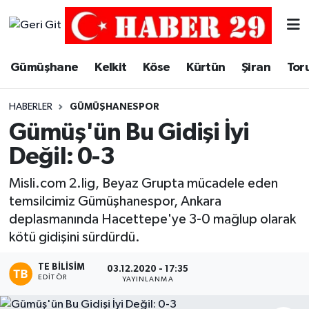
Merkez Hava Durumu
Gümüşhane
Kelkit
Köse
Kürtün
Şiran
Tor
Merkez Trafik Yoğunluk Haritası
HABERLER
GÜMÜŞHANESPOR
Süper Lig Puan Durumu ve Fikstür
Gümüş'ün Bu Gidişi İyi
Değil: 0-3
Tüm Manşetler
Misli.com 2.lig, Beyaz Grupta mücadele eden
Son Dakika Haberleri
temsilcimiz Gümüşhanespor, Ankara
deplasmanında Hacettepe'ye 3-0 mağlup olarak
Haber Arşivi
kötü gidişini sürdürdü.
TE BILISIM
03.12.2020 - 17:35
EDITÖR
YAYINLANMA