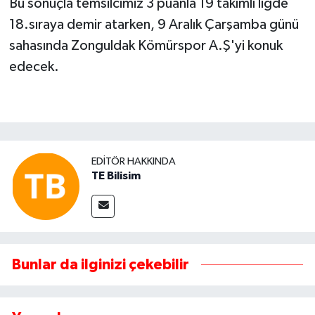
Bu sonuçla temsilcimiz 3 puanla 19 takımlı ligde
18.sıraya demir atarken, 9 Aralık Çarşamba günü
sahasında Zonguldak Kömürspor A.Ş'yi konuk
edecek.
EDITÖR HAKKINDA
TE Bilisim
Bunlar da ilginizi çekebilir