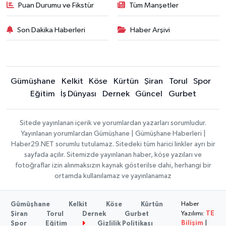
Puan Durumu ve Fikstür
Tüm Manşetler
Son Dakika Haberleri
Haber Arşivi
Gümüşhane
Kelkit
Köse
Kürtün
Şiran
Torul
Spor
Eğitim
İş Dünyası
Dernek
Güncel
Gurbet
Sitede yayınlanan içerik ve yorumlardan yazarları sorumludur.
Yayınlanan yorumlardan Gümüşhane | Gümüşhane Haberleri |
Haber29.NET sorumlu tutulamaz. Sitedeki tüm harici linkler ayrı bir
sayfada açılır. Sitemizde yayınlanan haber, köşe yazıları ve
fotoğraflar izin alınmaksızın kaynak gösterilse dahi, herhangi bir
ortamda kullanılamaz ve yayınlanamaz
Haber
Gümüşhane
Kelkit
Köse
Kürtün
Yazılımı:
TE
Şiran
Torul
Dernek
Gurbet
Bilişim
|
Spor
Eğitim
Gizlilik Politikası