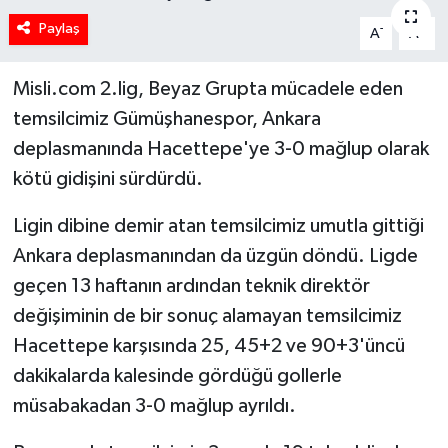
Paylaş
-
+
A
A
Misli.com 2.lig, Beyaz Grupta mücadele eden
temsilcimiz Gümüşhanespor, Ankara
deplasmanında Hacettepe'ye 3-0 mağlup olarak
kötü gidişini sürdürdü.
Ligin dibine demir atan temsilcimiz umutla gittiği
Ankara deplasmanından da üzgün döndü. Ligde
geçen 13 haftanın ardından teknik direktör
değişiminin de bir sonuç alamayan temsilcimiz
Hacettepe karşısında 25, 45+2 ve 90+3'üncü
dakikalarda kalesinde gördüğü gollerle
müsabakadan 3-0 mağlup ayrıldı.