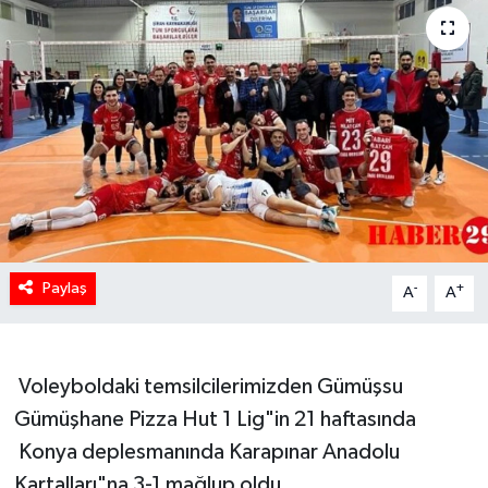
Paylaş
-
+
A
A
Voleyboldaki temsilcilerimizden Gümüşsu
Gümüşhane Pizza Hut 1 Lig"in 21 haftasında
Konya deplesmanında Karapınar Anadolu
Kartalları"na 3-1 mağlup oldu.