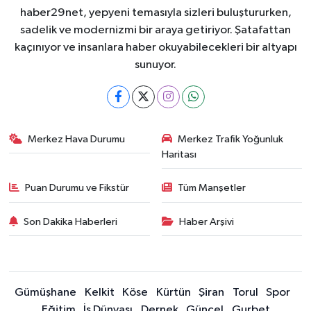
haber29net, yepyeni temasıyla sizleri buluştururken,
sadelik ve modernizmi bir araya getiriyor. Şatafattan
kaçınıyor ve insanlara haber okuyabilecekleri bir altyapı
sunuyor.
Merkez Hava Durumu
Merkez Trafik Yoğunluk
Haritası
Puan Durumu ve Fikstür
Tüm Manşetler
Son Dakika Haberleri
Haber Arşivi
Gümüşhane
Kelkit
Köse
Kürtün
Şiran
Torul
Spor
Eğitim
İş Dünyası
Dernek
Güncel
Gurbet