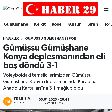
Merkez Hava Durumu
Gümüşhane
Kelkit
Köse
Kürtün
Şiran
Tor
Merkez Trafik Yoğunluk Haritası
HABERLER
GÜMÜŞSU GÜMÜŞHANESPOR
Süper Lig Puan Durumu ve Fikstür
Gümüşsu Gümüşhane
Konya deplesmanından eli
Tüm Manşetler
boş döndü 3-1
Son Dakika Haberleri
Voleyboldaki temsilcilerimizden Gümüşsu
Gümüşhane Konya deplesmanında Karapınar
Haber Arşivi
Anadolu Kartalları"na 3-1 mağlup oldu
TE BILISIM
05.01.2025 - 20:43
EDITÖR
YAYINLANMA