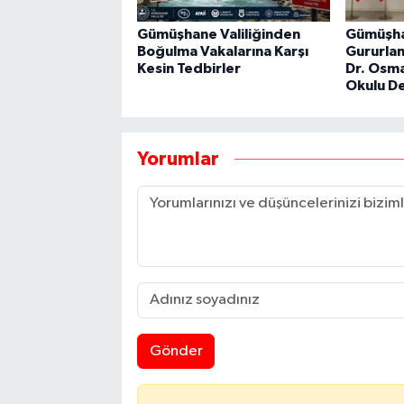
Gümüşhane Valiliğinden
Gümüşha
Boğulma Vakalarına Karşı
Gururlan
Kesin Tedbirler
Dr. Osm
Okulu D
Yorumlar
Gönder