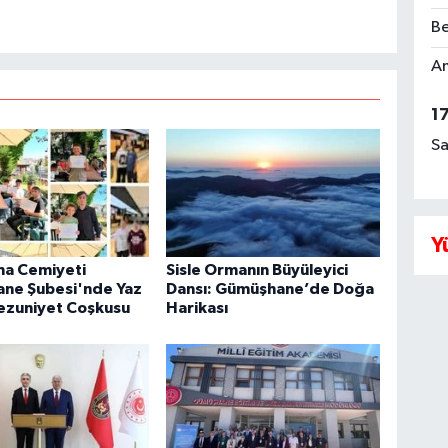
Be
Am
1
Sa
Y
ma Cemiyeti
Sisle Ormanın Büyüleyici
ne Şubesi'nde Yaz
Dansı: Gümüşhane’de Doğa
ezuniyet Coşkusu
Harikası