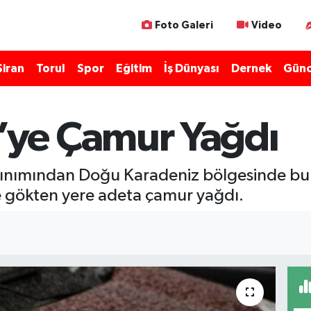
Foto Galeri
Video
Şiran
Torul
Spor
Eğitim
İş Dünyası
Dernek
Günc
ye Çamur Yağdı
 taşınımından Doğu Karadeniz bölgesinde
kte gökten yere adeta çamur yağdı.