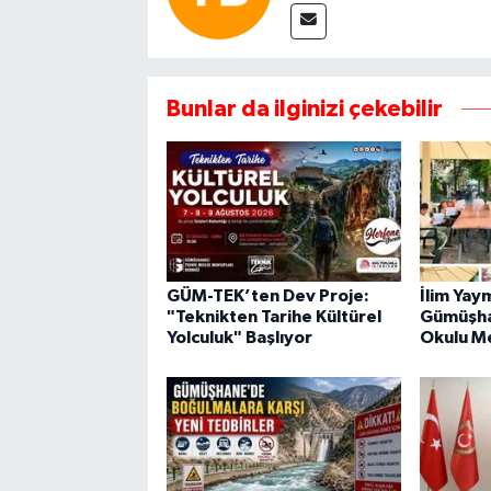
Bunlar da ilginizi çekebilir
GÜM-TEK’ten Dev Proje:
İlim Yay
"Teknikten Tarihe Kültürel
Gümüşha
Yolculuk" Başlıyor
Okulu M