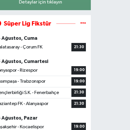
Detaylar için tıklayın
Süper Lig Fikstür
4 Ağustos, Cuma
latasaray - Çorum FK
21:30
5 Ağustos, Cumartesi
nyaspor - Rizespor
19:00
sımpaşa - Trabzonspor
19:00
nçlerbirliği S.K. - Fenerbahçe
21:30
ziantep FK - Alanyaspor
21:30
6 Ağustos, Pazar
şakşehir - Kocaelispor
19:00