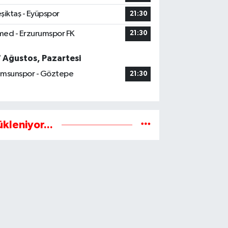
şiktaş - Eyüpspor
21:30
ed - Erzurumspor FK
21:30
7 Ağustos, Pazartesi
msunspor - Göztepe
21:30
ükleniyor...