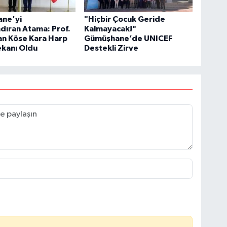
ne'yi
"Hiçbir Çocuk Geride
dıran Atama: Prof.
Kalmayacak!"
an Köse Kara Harp
Gümüşhane’de UNICEF
ekanı Oldu
Destekli Zirve