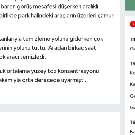
baren görüş mesafesi düşerken aralıklı
irlikte park halindeki araçların üzerleri çamur
mkanlarıyla temizleme yoluna giderken çok
1
rinin yolunu tuttu. Aradan birkaç saat
Ga
k aracı temizledi.
1
ük ortalama yüzey toz konsantrasyonu
Ko
akamıyla orta derecede uyarmıştı.
Ka
Ge
Ga
1
Ba