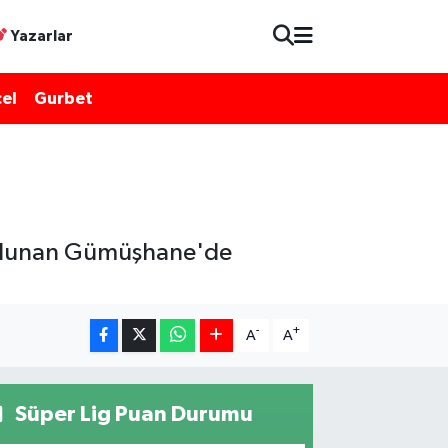
Yazarlar
el
Gurbet
 bulunan Gümüşhane'de
-
+
A
A
Süper Lig Puan Durumu