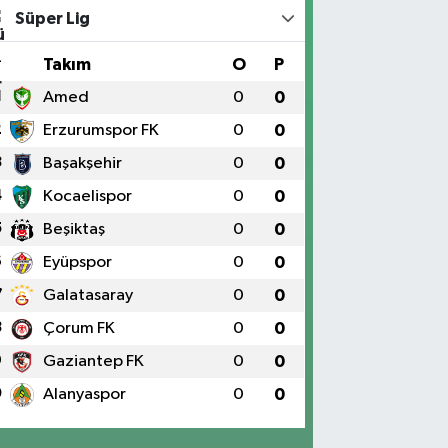
Süper Lig
#
Takım
O
P
1
Amed
0
0
2
Erzurumspor FK
0
0
3
Başakşehir
0
0
4
Kocaelispor
0
0
5
Beşiktaş
0
0
6
Eyüpspor
0
0
7
Galatasaray
0
0
8
Çorum FK
0
0
9
Gaziantep FK
0
0
0
Alanyaspor
0
0