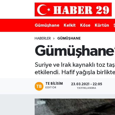
Merkez Hava Durumu
Gümüşhane
Kelkit
Köse
Kürtün
Merkez Trafik Yoğunluk Haritası
HABERLER
GÜMÜŞHANE
Süper Lig Puan Durumu ve Fikstür
Gümüşhane’
Tüm Manşetler
Suriye ve Irak kaynaklı toz
etkilendi. Hafif yağışla birli
Son Dakika Haberleri
TE BILISIM
Haber Arşivi
23.03.2021 - 22:05
EDITÖR
YAYINLANMA