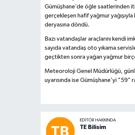
Gümüşhane’de öğle saatlerinden iti
gerçekleşen hafif yağmur yağışıyla b
deryasına döndü.
Bazı vatandaşlar araçlarını kendi i
sayıda vatandaş oto yıkama servisle
geçtikten sonra yağan yağmur birço
Meteoroloji Genel Müdürlüğü, günl
uyarısında ise Gümüşhane'yi "59" r
EDITÖR HAKKINDA
TE Bilisim