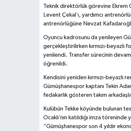
Teknik direktörlük görevine Ekrem 
Levent Çekal’ı, yardımcı antrenörl
antrenörlüğüne Nevzat Kafadaroğlu
Oyuncu kadrosunu da yenileyen Gü
gerçekleştirilirken kırmızı-beyazlı
yenilendi. Transfer sürecinin devam
öğrenildi.
Kendisini yeniden kırmızı-beyazlı re
Gümüşhanespor kaptanı Tekin Adar i
fedakarlık gösteren takım arkadaşla
Kulübün Tekke köyünde bulunan tesis
Ocaklı’nın katıldığı imza töreninde
“Gümüşhanespor son 4 yıldır ekonom