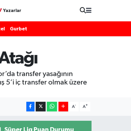
Yazarlar
el
Gurbet
Atağı
’da transfer yasağının
ş 5’i iç transfer olmak üzere
-
+
A
A
Süper Lig Puan Durumu