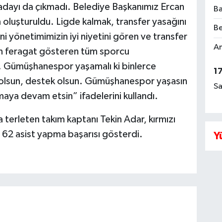
 adayı da çıkmadı. Belediye Başkanımız Ercan
Ba
oluşturuldu. Ligde kalmak, transfer yasağını
Be
ni yönetimimizin iyi niyetini gören ve transfer
Am
dan feragat gösteren tüm sporcu
. Gümüşhanespor yaşamalı ki binlerce
1
 olsun, destek olsun. Gümüşhanespor yaşasın
Sa
maya devam etsin” ifadelerini kullandı.
erleten takım kaptanı Tekin Adar, kırmızı
e 62 asist yapma başarısı gösterdi.
Y