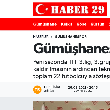
Merkez Hava Durumu
Gümüşhane
Kelkit
Köse
Kürtün
Merkez Trafik Yoğunluk Haritası
HABERLER
GÜMÜŞHANESPOR
Süper Lig Puan Durumu ve Fikstür
Gümüşhanesp
Tüm Manşetler
Yeni sezonda TFF 3.lig, 3.g
kaldırılmasının ardından tekn
Son Dakika Haberleri
toplam 22 futbolcuyla sözle
Haber Arşivi
TE BILISIM
26.08.2021 - 20:15
EDITÖR
YAYINLANMA