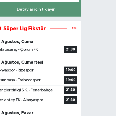
Detaylar için tıklayın
Süper Lig Fikstür
4 Ağustos, Cuma
latasaray - Çorum FK
21:30
5 Ağustos, Cumartesi
nyaspor - Rizespor
19:00
sımpaşa - Trabzonspor
19:00
nçlerbirliği S.K. - Fenerbahçe
21:30
ziantep FK - Alanyaspor
21:30
6 Ağustos, Pazar