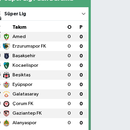
Süper Lig
#
Takım
O
P
1
Amed
0
0
2
Erzurumspor FK
0
0
3
Başakşehir
0
0
4
Kocaelispor
0
0
5
Beşiktaş
0
0
6
Eyüpspor
0
0
7
Galatasaray
0
0
8
Çorum FK
0
0
9
Gaziantep FK
0
0
0
Alanyaspor
0
0