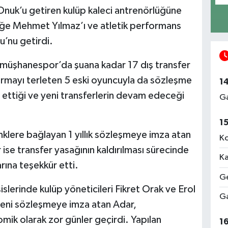
Onuk’u getiren kulüp kaleci antrenörlüğüne
üğe Mehmet Yılmaz’ı ve atletik performans
’nu getirdi.
müşhanespor’da şuana kadar 17 dış transfer
 formayı terleten 5 eski oyuncuyla da sözleşme
1
 ettiği ve yeni transferlerin devam edeceği
Ga
1
nklere bağlayan 1 yıllık sözleşmeye imza atan
Ko
se transfer yasağının kaldırılması sürecinde
Ka
rına teşekkür etti.
Ge
lerinde kulüp yöneticileri Fikret Orak ve Erol
Ga
 yeni sözleşmeye imza atan Adar,
ik olarak zor günler geçirdi. Yapılan
1