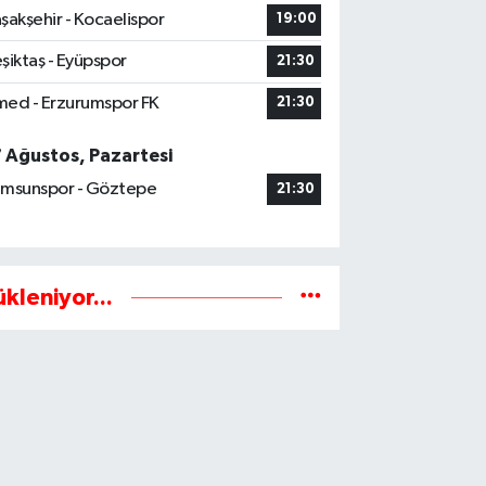
şakşehir - Kocaelispor
19:00
şiktaş - Eyüpspor
21:30
ed - Erzurumspor FK
21:30
7 Ağustos, Pazartesi
msunspor - Göztepe
21:30
ükleniyor...