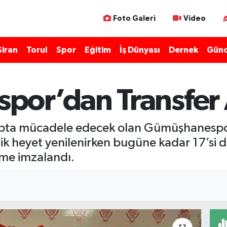
Foto Galeri
Video
Şiran
Torul
Spor
Eğitim
İş Dünyası
Dernek
Günc
or’dan Transfer 
rupta mücadele edecek olan Gümüşhanespor
ik heyet yenilenirken bugüne kadar 17’si dı
şme imzalandı.