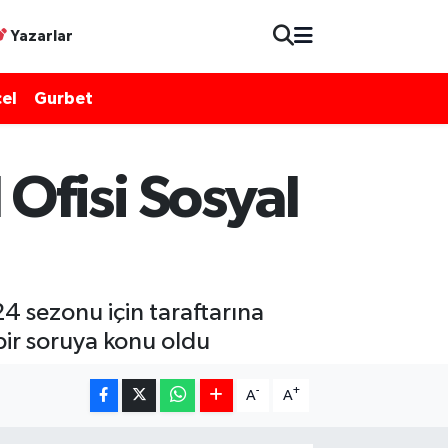
Yazarlar
el
Gurbet
Ofisi Sosyal
sezonu için taraftarına
 bir soruya konu oldu
-
+
A
A