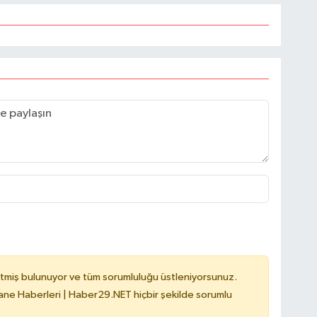
tmiş bulunuyor ve tüm sorumluluğu üstleniyorsunuz.
e Haberleri | Haber29.NET hiçbir şekilde sorumlu