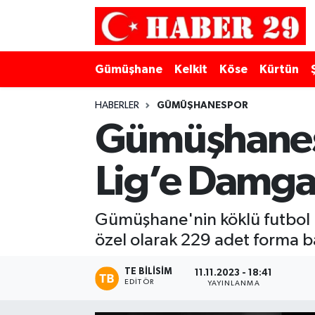
Merkez Hava Durumu
Gümüşhane
Kelkit
Köse
Kürtün
Merkez Trafik Yoğunluk Haritası
HABERLER
GÜMÜŞHANESPOR
Süper Lig Puan Durumu ve Fikstür
Gümüşhanesp
Tüm Manşetler
Lig’e Damga
Son Dakika Haberleri
Gümüşhane'nin köklü futbol 
Haber Arşivi
özel olarak 229 adet forma bas
TE BILISIM
11.11.2023 - 18:41
EDITÖR
YAYINLANMA