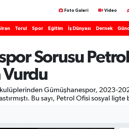
Foto Galeri
Video
Şiran
Torul
Spor
Eğitim
İş Dünyası
Dernek
Günc
or Sorusu Petrol 
 Vurdu
kulüplerinden Gümüşhanespor, 2023-2024 
tırmıştı. Bu sayı, Petrol Ofisi sosyal ligte