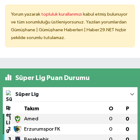
Yorum yazarak
topluluk kurallarımızı
kabul etmiş bulunuyor
ve tüm sorumluluğu üstleniyorsunuz. Yazılan yorumlardan
Gümüşhane | Gümüşhane Haberleri | Haber29.NET hiçbir
şekilde sorumlu tutulamaz.
Süper Lig Puan Durumu
Süper Lig
#
Takım
O
P
1
Amed
0
0
2
Erzurumspor FK
0
0
3
Başakşehir
0
0