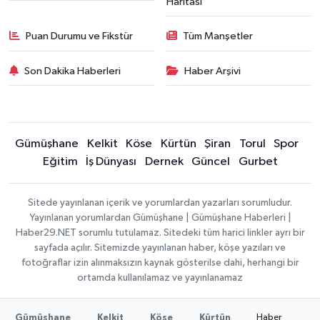
Haritası
Puan Durumu ve Fikstür
Tüm Manşetler
Son Dakika Haberleri
Haber Arşivi
Gümüşhane
Kelkit
Köse
Kürtün
Şiran
Torul
Spor
Eğitim
İş Dünyası
Dernek
Güncel
Gurbet
Sitede yayınlanan içerik ve yorumlardan yazarları sorumludur.
Yayınlanan yorumlardan Gümüşhane | Gümüşhane Haberleri |
Haber29.NET sorumlu tutulamaz. Sitedeki tüm harici linkler ayrı bir
sayfada açılır. Sitemizde yayınlanan haber, köşe yazıları ve
fotoğraflar izin alınmaksızın kaynak gösterilse dahi, herhangi bir
ortamda kullanılamaz ve yayınlanamaz
Haber
Gümüşhane
Kelkit
Köse
Kürtün