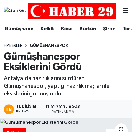
Merkez Hava Durumu
Gümüşhane
Kelkit
Köse
Kürtün
Şiran
Tor
Merkez Trafik Yoğunluk Haritası
HABERLER
GÜMÜŞHANESPOR
Süper Lig Puan Durumu ve Fikstür
Gümüşhanespor
Eksiklerini Gördü
Tüm Manşetler
Antalya'da hazırlıklarını sürdüren
Son Dakika Haberleri
Gümüşhanespor, yaptığı hazırlık maçları ile
eksiklerini görmüş oldu.
Haber Arşivi
TE BILISIM
11.01.2013 - 09:40
EDITÖR
YAYINLANMA