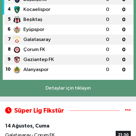
4
Kocaelispor
0
0
5
Beşiktaş
0
0
6
Eyüpspor
0
0
7
Galatasaray
0
0
8
Çorum FK
0
0
9
Gaziantep FK
0
0
10
Alanyaspor
0
0
Detaylar için tıklayın
Süper Lig Fikstür
14 Ağustos, Cuma
Galatasaray - Çorum FK
21:30