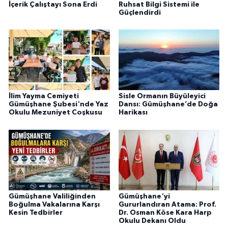
İçerik Çalıştayı Sona Erdi
Ruhsat Bilgi Sistemi ile
Güçlendirdi
İlim Yayma Cemiyeti
Sisle Ormanın Büyüleyici
Gümüşhane Şubesi'nde Yaz
Dansı: Gümüşhane’de Doğa
Okulu Mezuniyet Coşkusu
Harikası
Gümüşhane Valiliğinden
Gümüşhane'yi
Boğulma Vakalarına Karşı
Gururlandıran Atama: Prof.
Kesin Tedbirler
Dr. Osman Köse Kara Harp
Okulu Dekanı Oldu