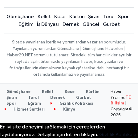
Gümüşhane
Kelkit
Köse
Kürtün
Şiran
Torul
Spor
Eğitim
İş Dünyası
Dernek
Güncel
Gurbet
Sitede yayınlanan içerik ve yorumlardan yazarları sorumludur.
Yayınlanan yorumlardan Gümüşhane | Gümüşhane Haberleri |
Haber29.NET sorumlu tutulamaz. Sitedeki tüm harici linkler ayrı bir
sayfada açılır. Sitemizde yayınlanan haber, köşe yazıları ve
fotoğraflar izin alınmaksızın kaynak gösterilse dahi, herhangi bir
ortamda kullanılamaz ve yayınlanamaz
Haber
Gümüşhane
Kelkit
Köse
Kürtün
Yazılımı:
TE
Şiran
Torul
Dernek
Gurbet
Bilişim
|
Spor
Eğitim
Gizlilik Politikası
Copyright ©
Hizmet Şartları
Künye
2026
En iyi site deneyimi sağlamak için çerezlerden
faydalanıyoruz. Detaylar için lütfen tıklayın.
Gizlilik Politikası