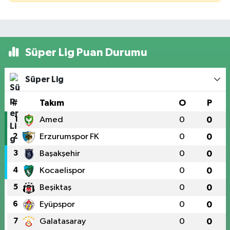
Süper Lig Puan Durumu
Süper Lig
#
Takım
O
P
1
Amed
0
0
2
Erzurumspor FK
0
0
3
Başakşehir
0
0
4
Kocaelispor
0
0
5
Beşiktaş
0
0
6
Eyüpspor
0
0
7
Galatasaray
0
0