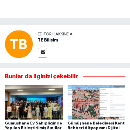
EDITÖR HAKKINDA
TE Bilisim
Bunlar da ilginizi çekebilir
Gümüşhane Ev Sahipliğinde
Gümüşhane Belediyesi Kent
Yapılan Birleştirilmiş Sınıflar
Rehberi Altyapısını Dijital