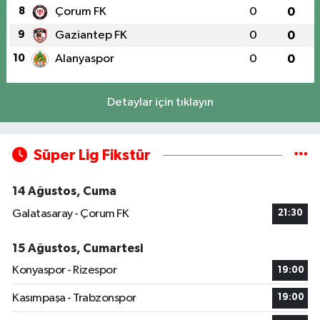
8
Çorum FK
0
0
9
Gaziantep FK
0
0
10
Alanyaspor
0
0
Detaylar için tıklayın
Süper Lig Fikstür
14 Ağustos, Cuma
Galatasaray - Çorum FK
21:30
15 Ağustos, Cumartesi
Konyaspor - Rizespor
19:00
Kasımpaşa - Trabzonspor
19:00