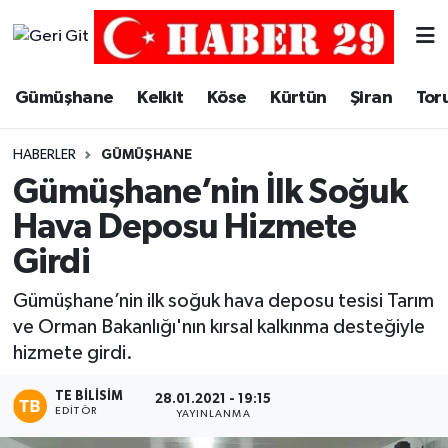
Merkez Hava Durumu
Gümüşhane
Kelkit
Köse
Kürtün
Şiran
Tor
Merkez Trafik Yoğunluk Haritası
HABERLER
GÜMÜŞHANE
Süper Lig Puan Durumu ve Fikstür
Gümüşhane’nin İlk Soğuk
Hava Deposu Hizmete
Tüm Manşetler
Girdi
Son Dakika Haberleri
Gümüşhane’nin ilk soğuk hava deposu tesisi Tarım
ve Orman Bakanlığı'nın kırsal kalkınma desteğiyle
Haber Arşivi
hizmete girdi.
TE BILISIM
28.01.2021 - 19:15
EDITÖR
YAYINLANMA