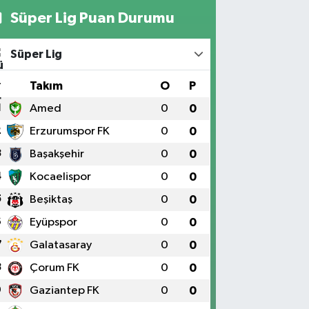
Süper Lig Puan Durumu
Süper Lig
#
Takım
O
P
1
Amed
0
0
2
Erzurumspor FK
0
0
3
Başakşehir
0
0
4
Kocaelispor
0
0
5
Beşiktaş
0
0
6
Eyüpspor
0
0
7
Galatasaray
0
0
8
Çorum FK
0
0
9
Gaziantep FK
0
0