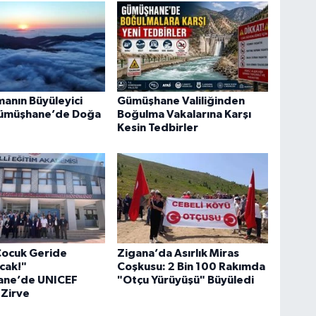
manın Büyüleyici
Gümüşhane Valiliğinden
Gümüşhane’de Doğa
Boğulma Vakalarına Karşı
Kesin Tedbirler
Çocuk Geride
Zigana’da Asırlık Miras
cak!"
Coşkusu: 2 Bin 100 Rakımda
ne’de UNICEF
"Otçu Yürüyüşü" Büyüledi
 Zirve