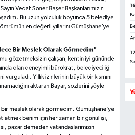
1
 Sayın Vedat Soner Başer Başkanlarımızın
Ba
şadım. Bu uzun yolculuk boyunca 5 belediye
 ömrümün en değerli yıllarını Gümüşhane’ye
Be
Am
adece Bir Meslek Olarak Görmedim"
1
u gözetmeksizin çalışan, kentin iyi gününde
Sa
nda olan deneyimli bürokrat, belediyeciliği
vurguladı. Yıllık izinlerinin büyük bir kısmını
anamadığını aktaran Bayar, sözlerini şöyle
Y
ce bir meslek olarak görmedim. Gümüşhane’ye
t etmek benim için her zaman bir gönül işi,
esi, pazar demeden vatandaşlarımızın