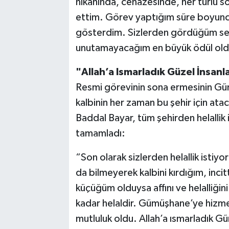
nikahında, cenazesinde, her türlü s
ettim. Görev yaptığım süre boyunc
gösterdim. Sizlerden gördüğüm sev
unutamayacağım en büyük ödül old
"Allah’a Ismarladık Güzel İnsanla
Resmi görevinin sona ermesinin Gü
kalbinin her zaman bu şehir için ata
Baddal Bayar, tüm şehirden helallik
tamamladı:
“Son olarak sizlerden helallik istiy
da bilmeyerek kalbini kırdığım, inci
küçüğüm olduysa affını ve helalliği
kadar helaldir. Gümüşhane’ye hizme
mutluluk oldu. Allah’a ısmarladık G