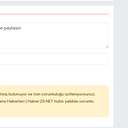
tmiş bulunuyor ve tüm sorumluluğu üstleniyorsunuz.
e Haberleri | Haber29.NET hiçbir şekilde sorumlu