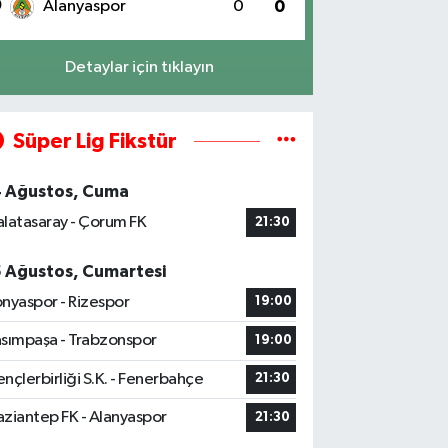
0
Alanyaspor
0
0
Detaylar için tıklayın
Süper Lig Fikstür
4 Ağustos, Cuma
latasaray - Çorum FK
21:30
5 Ağustos, Cumartesi
nyaspor - Rizespor
19:00
sımpaşa - Trabzonspor
19:00
nçlerbirliği S.K. - Fenerbahçe
21:30
ziantep FK - Alanyaspor
21:30