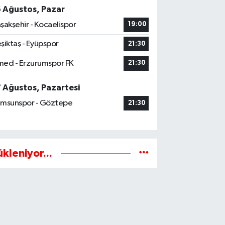
6 Ağustos, Pazar
şakşehir - Kocaelispor
19:00
şiktaş - Eyüpspor
21:30
ed - Erzurumspor FK
21:30
7 Ağustos, Pazartesi
msunspor - Göztepe
21:30
ükleniyor...