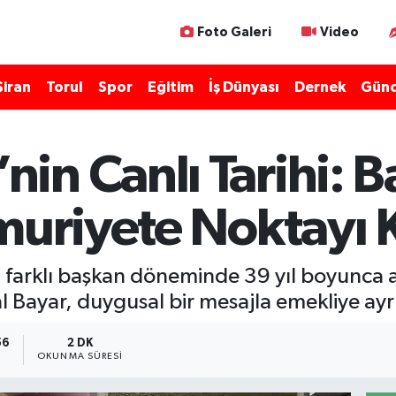
Foto Galeri
Video
Şiran
Torul
Spor
Eğitim
İş Dünyası
Dernek
Günc
in Canlı Tarihi: B
emuriyete Noktayı
arklı başkan döneminde 39 yıl boyunca ar
 Bayar, duygusal bir mesajla emekliye ayrı
56
2 DK
OKUNMA SÜRESI