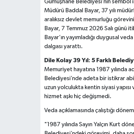
Gümüşhane Belediyesi’nin sembol isi
Müdürü Baddal Bayar, 37 yılı müdür
aralıksız devlet memurluğu görevini
Bayar, 7 Temmuz 2026 Salı günü itib
Bayar’ın yayımladığı duygusal veda
dalgası yarattı.
Dile Kolay 39 Yıl: 5 Farklı Beledi
Memuriyet hayatına 1987 yılında a
Belediyesi’nde adeta bir istikrar ab
uzun yolculukta kentin siyasi yapıs
hizmet aşkı hiç değişmedi.
Veda açıklamasında çalıştığı dönemle
"1987 yılında Sayın Yalçın Kurt d
Belediyesi’ndeki görevimi, daha so