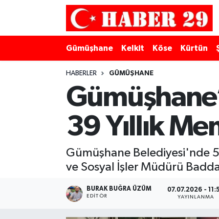
Merkez Hava Durumu
Gümüşhane
Kelkit
Köse
Kürtün
Merkez Trafik Yoğunluk Haritası
HABERLER
GÜMÜŞHANE
Süper Lig Puan Durumu ve Fikstür
Gümüşhane’n
Tüm Manşetler
39 Yıllık M
Son Dakika Haberleri
Gümüşhane Belediyesi'nde 5 f
Haber Arşivi
ve Sosyal İşler Müdürü Baddal
BURAK BUĞRA ÜZÜM
07.07.2026 - 11:
EDITÖR
YAYINLANMA