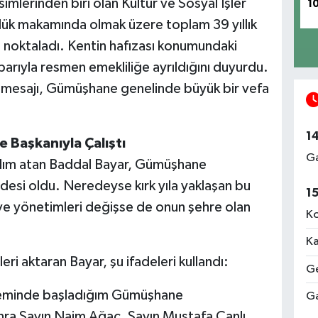
mlerinden biri olan Kültür ve Sosyal İşler
1
lük makamında olmak üzere toplam 39 yıllık
 noktaladı. Kentin hafızası konumundaki
arıyla resmen emekliliğe ayrıldığını duyurdu.
 mesajı, Gümüşhane genelinde büyük bir vefa
1
ye Başkanıyla Çalıştı
Ga
dım atan Baddal Bayar, Gümüşhane
idesi oldu. Neredeyse kırk yıla yaklaşan bu
1
ı ve yönetimleri değişse de onun şehre olan
Ko
Ka
ri aktaran Bayar, şu ifadeleri kullandı:
Ge
öneminde başladığım Gümüşhane
Ga
nra Sayın Naim Ağaç, Sayın Mustafa Canlı,