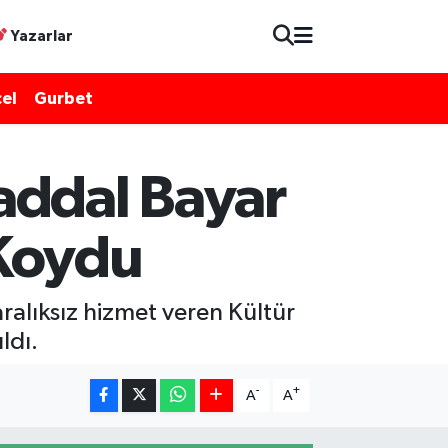
Yazarlar
el
Gurbet
addal Bayar
 Koydu
alıksız hizmet veren Kültür
ldı.
-
+
A
A