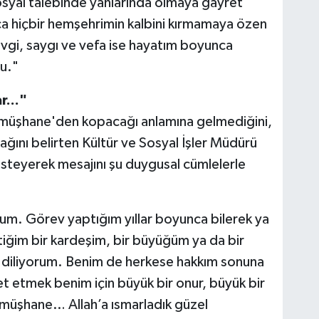
osyal talebinde yanlarında olmaya gayret
a hiçbir hemşehrimin kalbini kırmamaya özen
gi, saygı ve vefa ise hayatım boyunca
u."
r..."
müşhane'den kopacağı anlamına gelmediğini,
cağını belirten Kültür ve Sosyal İşler Müdürü
 isteyerek mesajını şu duygusal cümlelerle
orum. Görev yaptığım yıllar boyunca bilerek ya
ttiğim bir kardeşim, bir büyüğüm ya da bir
ni diliyorum. Benim de herkese hakkım sonuna
t etmek benim için büyük bir onur, büyük bir
ümüşhane… Allah’a ısmarladık güzel