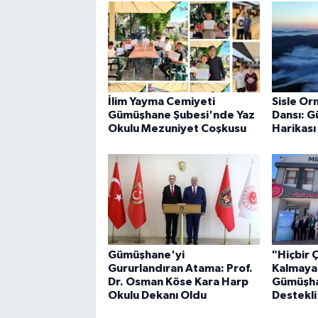
İlim Yayma Cemiyeti
Sisle Or
Gümüşhane Şubesi'nde Yaz
Dansı: 
Okulu Mezuniyet Coşkusu
Harikası
Gümüşhane'yi
"Hiçbir 
Gururlandıran Atama: Prof.
Kalmaya
Dr. Osman Köse Kara Harp
Gümüşha
Okulu Dekanı Oldu
Destekli