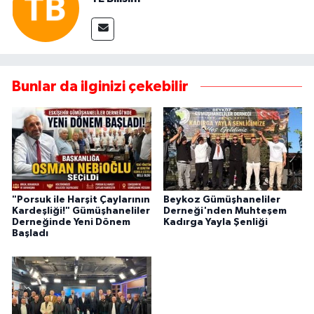
Bunlar da ilginizi çekebilir
"Porsuk ile Harşit Çaylarının
Beykoz Gümüşhaneliler
Kardeşliği!" Gümüşhaneliler
Derneği'nden Muhteşem
Derneğinde Yeni Dönem
Kadırga Yayla Şenliği
Başladı