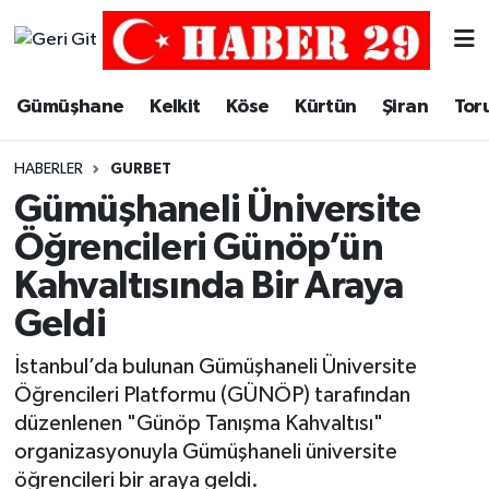
Merkez Hava Durumu
Gümüşhane
Kelkit
Köse
Kürtün
Şiran
Tor
Merkez Trafik Yoğunluk Haritası
HABERLER
GURBET
Süper Lig Puan Durumu ve Fikstür
Gümüşhaneli Üniversite
Öğrencileri Günöp’ün
Tüm Manşetler
Kahvaltısında Bir Araya
Son Dakika Haberleri
Geldi
Haber Arşivi
İstanbul’da bulunan Gümüşhaneli Üniversite
Öğrencileri Platformu (GÜNÖP) tarafından
düzenlenen "Günöp Tanışma Kahvaltısı"
organizasyonuyla Gümüşhaneli üniversite
öğrencileri bir araya geldi.