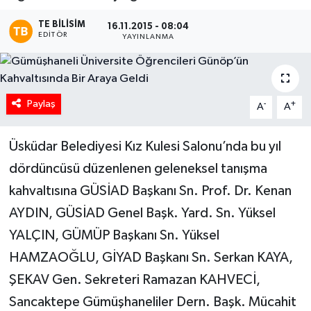
TE BILISIM
16.11.2015 - 08:04
EDITÖR
YAYINLANMA
Paylaş
-
+
A
A
Üsküdar Belediyesi Kız Kulesi Salonu’nda bu yıl
dördüncüsü düzenlenen geleneksel tanışma
kahvaltısına GÜSİAD Başkanı Sn. Prof. Dr. Kenan
AYDIN, GÜSİAD Genel Başk. Yard. Sn. Yüksel
YALÇIN, GÜMÜP Başkanı Sn. Yüksel
HAMZAOĞLU, GİYAD Başkanı Sn. Serkan KAYA,
ŞEKAV Gen. Sekreteri Ramazan KAHVECİ,
Sancaktepe Gümüşhaneliler Dern. Başk. Mücahit