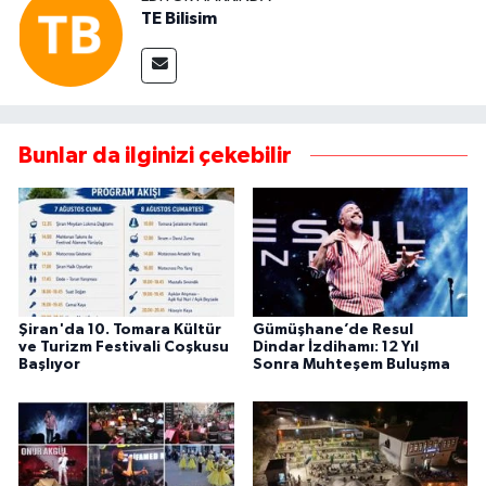
TE Bilisim
Bunlar da ilginizi çekebilir
Şiran'da 10. Tomara Kültür
Gümüşhane’de Resul
ve Turizm Festivali Coşkusu
Dindar İzdihamı: 12 Yıl
Başlıyor
Sonra Muhteşem Buluşma