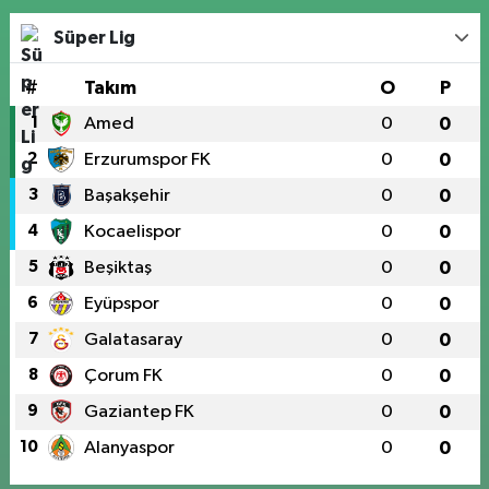
Süper Lig
#
Takım
O
P
1
Amed
0
0
2
Erzurumspor FK
0
0
3
Başakşehir
0
0
4
Kocaelispor
0
0
5
Beşiktaş
0
0
6
Eyüpspor
0
0
7
Galatasaray
0
0
8
Çorum FK
0
0
9
Gaziantep FK
0
0
10
Alanyaspor
0
0