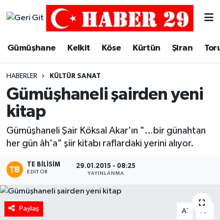
Merkez Hava Durumu
Gümüşhane
Kelkit
Köse
Kürtün
Şiran
Tor
Merkez Trafik Yoğunluk Haritası
HABERLER
KÜLTÜR SANAT
Süper Lig Puan Durumu ve Fikstür
Gümüşhaneli şairden yeni
kitap
Tüm Manşetler
Gümüşhaneli Şair Köksal Akar'ın "…bir günahtan
Son Dakika Haberleri
her gün âh'a" şiir kitabı raflardaki yerini alıyor.
Haber Arşivi
TE BILISIM
29.01.2015 - 08:25
EDITÖR
YAYINLANMA
Paylaş
-
+
A
A