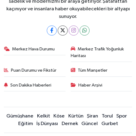
sadelik ve modernizmi bir araya getiriyor. Şatafattan
kaçınıyor ve insanlara haber okuyabilecekleri bir altyapı
sunuyor.
Merkez Hava Durumu
Merkez Trafik Yoğunluk
Haritası
Puan Durumu ve Fikstür
Tüm Manşetler
Son Dakika Haberleri
Haber Arşivi
Gümüşhane
Kelkit
Köse
Kürtün
Şiran
Torul
Spor
Eğitim
İş Dünyası
Dernek
Güncel
Gurbet