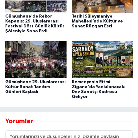
Gümüşhane’de Rekor
Tarihi Süleymaniye
Kapanış: 29. Uluslararası
Mahallesi’nde Kültür ve
Festival Dört Günlük Kültür
Sanat Rüzgarı Esti
Şöleniyle Sona Erdi
Gümüşhane 29. Uluslararası
Kemençenin Ritmi
Kültür Sanat Tanıtım
Zigana'da Yankılanacak:
Günleri Başladı
Dev Sanatçı Kadrosu
Geliyor
Yorumlar