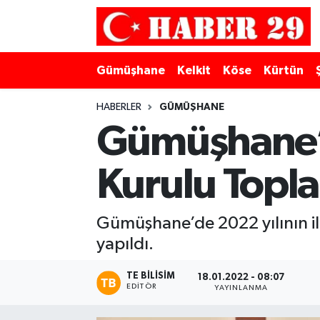
Merkez Hava Durumu
Gümüşhane
Kelkit
Köse
Kürtün
Merkez Trafik Yoğunluk Haritası
HABERLER
GÜMÜŞHANE
Süper Lig Puan Durumu ve Fikstür
Gümüşhane’de
Tüm Manşetler
Kurulu Toplan
Son Dakika Haberleri
Gümüşhane’de 2022 yılının il
Haber Arşivi
yapıldı.
TE BILISIM
18.01.2022 - 08:07
EDITÖR
YAYINLANMA