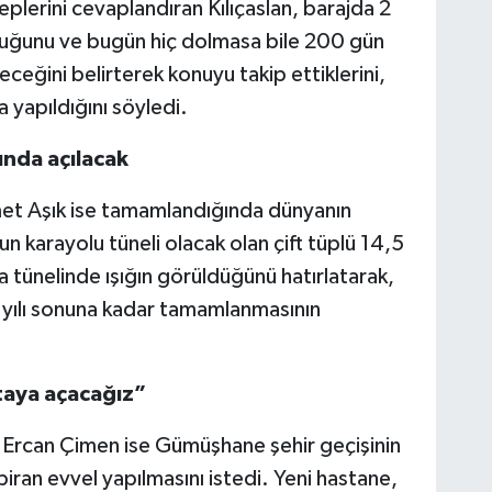
leplerini cevaplandıran Kılıçaslan, barajda 2
uğunu ve bugün hiç dolmasa bile 200 gün
eğini belirterek konuyu takip ettiklerini,
da yapıldığını söyledi.
unda açılacak
et Aşık ise tamamlandığında dünyanın
n karayolu tüneli olacak olan çift tüplü 14,5
 tünelinde ışığın görüldüğünü hatırlatarak,
2 yılı sonuna kadar tamamlanmasının
taya açacağız”
ı Ercan Çimen ise Gümüşhane şehir geçişinin
ran evvel yapılmasını istedi. Yeni hastane,