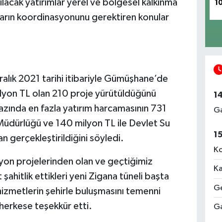
ılacak yatırımlar yerel ve bölgesel kalkınma
1
ların koordinasyonunu gerektiren konular
alık 2021 tarihi itibariyle Gümüşhane’de
ilyon TL olan 210 proje yürütüldüğünü
1
bazında en fazla yatırım harcamasının 731
Ga
 Müdürlüğü ve 140 milyon TL ile Devlet Su
1
n gerçekleştirildiğini söyledi.
Ko
izyon projelerinden olan ve geçtiğimiz
Ka
ahitlik ettikleri yeni Zigana tüneli başta
Ge
izmetlerin şehirle buluşmasını temenni
 herkese teşekkür etti.
Ga