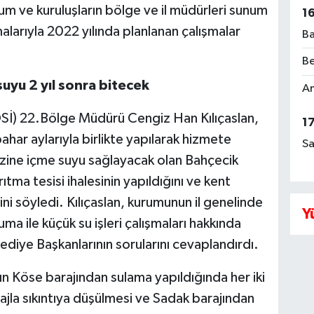
um ve kuruluşların bölge ve il müdürleri sunum
1
malarıyla 2022 yılında planlanan çalışmalar
Ba
Be
suyu 2 yıl sonra bitecek
Am
 (DSİ) 22.Bölge Müdürü Cengiz Han Kılıçaslan,
1
ahar aylarıyla birlikte yapılarak hizmete
Sa
zine içme suyu sağlayacak olan Bahçecik
arıtma tesisi ihalesinin yapıldığını ve kent
ni söyledi. Kılıçaslan, kurumunun il genelinde
Y
ma ile küçük su işleri çalışmaları hakkında
lediye Başkanlarının sorularını cevaplandırdı.
ın Köse barajından sulama yapıldığında her iki
ajla sıkıntıya düşülmesi ve Sadak barajından