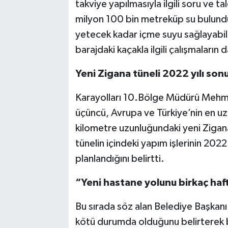
takviye yapılmasıyla ilgili soru ve ta
milyon 100 bin metreküp su bulund
yetecek kadar içme suyu sağlayabilec
barajdaki kaçakla ilgili çalışmaların 
Yeni Zigana tüneli 2022 yılı son
Karayolları 10.Bölge Müdürü Mehm
üçüncü, Avrupa ve Türkiye’nin en uzu
kilometre uzunluğundaki yeni Zigana
tünelin içindeki yapım işlerinin 202
planlandığını belirtti.
“Yeni hastane yolunu birkaç haf
Bu sırada söz alan Belediye Başkan
kötü durumda olduğunu belirterek bi