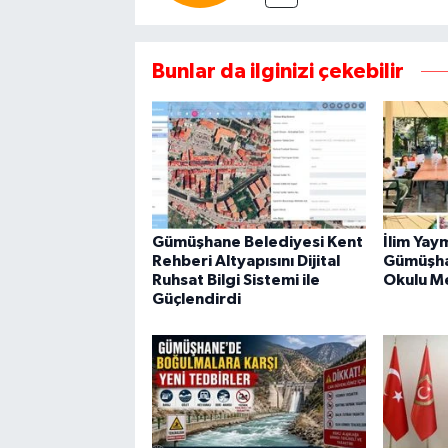
Bunlar da ilginizi çekebilir
Gümüşhane Belediyesi Kent
İlim Yay
Rehberi Altyapısını Dijital
Gümüşha
Ruhsat Bilgi Sistemi ile
Okulu M
Güçlendirdi