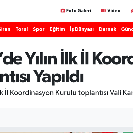
Foto Galeri
Video
Şiran
Torul
Spor
Eğitim
İş Dünyası
Dernek
Günc
 Yılın İlk İl Koo
tısı Yapıldı
k İl Koordinasyon Kurulu toplantısı Vali K