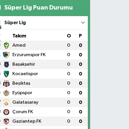
Süper Lig Puan Durumu
Süper Lig
#
Takım
O
P
1
Amed
0
0
2
Erzurumspor FK
0
0
3
Başakşehir
0
0
4
Kocaelispor
0
0
5
Beşiktaş
0
0
6
Eyüpspor
0
0
7
Galatasaray
0
0
8
Çorum FK
0
0
9
Gaziantep FK
0
0