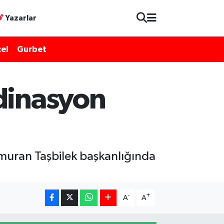
Yazarlar
el
Gurbet
rdinasyon
amuran Taşbilek başkanlığında
-
+
A
A