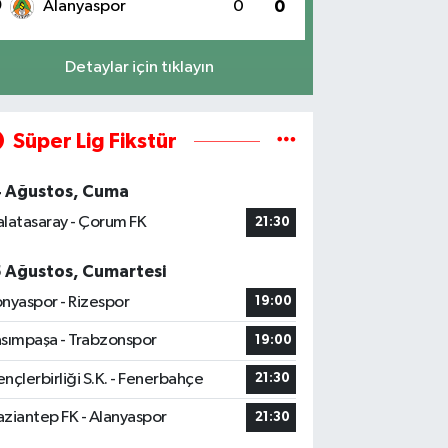
0
Alanyaspor
0
0
Detaylar için tıklayın
Süper Lig Fikstür
4 Ağustos, Cuma
latasaray - Çorum FK
21:30
5 Ağustos, Cumartesi
nyaspor - Rizespor
19:00
sımpaşa - Trabzonspor
19:00
nçlerbirliği S.K. - Fenerbahçe
21:30
ziantep FK - Alanyaspor
21:30