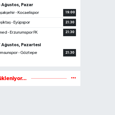
6 Ağustos, Pazar
şakşehir - Kocaelispor
19:00
şiktaş - Eyüpspor
21:30
ed - Erzurumspor FK
21:30
7 Ağustos, Pazartesi
msunspor - Göztepe
21:30
ükleniyor...