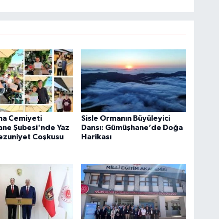
ma Cemiyeti
Sisle Ormanın Büyüleyici
ne Şubesi'nde Yaz
Dansı: Gümüşhane’de Doğa
ezuniyet Coşkusu
Harikası