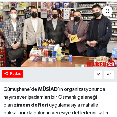
Paylaş
-
+
A
A
Gümüşhane’de
MÜSİAD
’ın organizasyonunda
hayırsever işadamları bir Osmanlı geleneği
olan
zimem defteri
uygulamasıyla mahalle
bakkallarında bulunan veresiye defterlerini satın