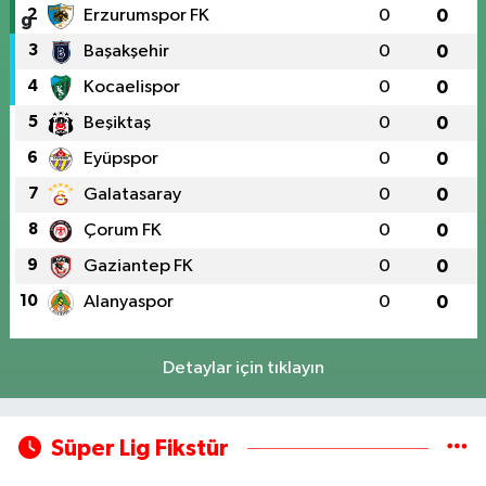
2
Erzurumspor FK
0
0
3
Başakşehir
0
0
4
Kocaelispor
0
0
5
Beşiktaş
0
0
6
Eyüpspor
0
0
7
Galatasaray
0
0
8
Çorum FK
0
0
9
Gaziantep FK
0
0
10
Alanyaspor
0
0
Detaylar için tıklayın
Süper Lig Fikstür