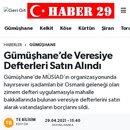
Merkez Hava Durumu
Gümüşhane
Kelkit
Köse
Kürtün
Şiran
Tor
Merkez Trafik Yoğunluk Haritası
HABERLER
GÜMÜŞHANE
Süper Lig Puan Durumu ve Fikstür
Gümüşhane’de Veresiye
Defterleri Satın Alındı
Tüm Manşetler
Gümüşhane’de MÜSİAD’ın organizasyonunda
Son Dakika Haberleri
hayırsever işadamları bir Osmanlı geleneği olan
zimem defteri uygulamasıyla mahalle
Haber Arşivi
bakkallarında bulunan veresiye defterlerini satın
alarak vatandaşların borçlarını sildi.
TE BILISIM
29.04.2021 - 15:40
EDITÖR
YAYINLANMA