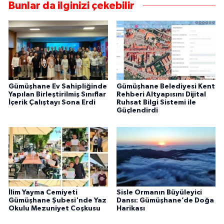
Bunlar da ilginizi çekebilir
Gümüşhane Ev Sahipliğinde
Gümüşhane Belediyesi Kent
Yapılan Birleştirilmiş Sınıflar
Rehberi Altyapısını Dijital
İçerik Çalıştayı Sona Erdi
Ruhsat Bilgi Sistemi ile
Güçlendirdi
İlim Yayma Cemiyeti
Sisle Ormanın Büyüleyici
Gümüşhane Şubesi'nde Yaz
Dansı: Gümüşhane’de Doğa
Okulu Mezuniyet Coşkusu
Harikası