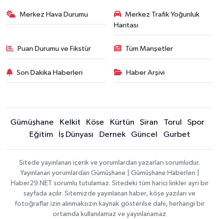
Merkez Hava Durumu
Merkez Trafik Yoğunluk
Haritası
Puan Durumu ve Fikstür
Tüm Manşetler
Son Dakika Haberleri
Haber Arşivi
Gümüşhane
Kelkit
Köse
Kürtün
Şiran
Torul
Spor
Eğitim
İş Dünyası
Dernek
Güncel
Gurbet
Sitede yayınlanan içerik ve yorumlardan yazarları sorumludur.
Yayınlanan yorumlardan Gümüşhane | Gümüşhane Haberleri |
Haber29.NET sorumlu tutulamaz. Sitedeki tüm harici linkler ayrı bir
sayfada açılır. Sitemizde yayınlanan haber, köşe yazıları ve
fotoğraflar izin alınmaksızın kaynak gösterilse dahi, herhangi bir
ortamda kullanılamaz ve yayınlanamaz