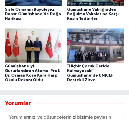
Sisle Ormanın Büyüleyici
Gümüşhane Valiliğinden
Dansı: Gümüşhane’de Doğa
Boğulma Vakalarına Karşı
Harikası
Kesin Tedbirler
Gümüşhane'yi
"Hiçbir Çocuk Geride
Gururlandıran Atama: Prof.
Kalmayacak!"
Dr. Osman Köse Kara Harp
Gümüşhane’de UNICEF
Okulu Dekanı Oldu
Destekli Zirve
Yorumlar