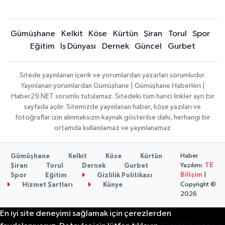
Gümüşhane
Kelkit
Köse
Kürtün
Şiran
Torul
Spor
Eğitim
İş Dünyası
Dernek
Güncel
Gurbet
Sitede yayınlanan içerik ve yorumlardan yazarları sorumludur.
Yayınlanan yorumlardan Gümüşhane | Gümüşhane Haberleri |
Haber29.NET sorumlu tutulamaz. Sitedeki tüm harici linkler ayrı bir
sayfada açılır. Sitemizde yayınlanan haber, köşe yazıları ve
fotoğraflar izin alınmaksızın kaynak gösterilse dahi, herhangi bir
ortamda kullanılamaz ve yayınlanamaz
Haber
Gümüşhane
Kelkit
Köse
Kürtün
Yazılımı:
TE
Şiran
Torul
Dernek
Gurbet
Bilişim
|
Spor
Eğitim
Gizlilik Politikası
Copyright ©
Hizmet Şartları
Künye
2026
En iyi site deneyimi sağlamak için çerezlerden