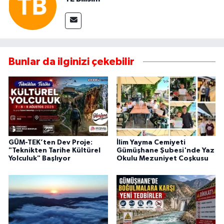
Bunlar da ilginizi çekebilir
GÜM-TEK’ten Dev Proje:
İlim Yayma Cemiyeti
"Teknikten Tarihe Kültürel
Gümüşhane Şubesi'nde Yaz
Yolculuk" Başlıyor
Okulu Mezuniyet Coşkusu