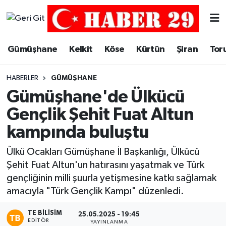
Merkez Hava Durumu
Gümüşhane
Kelkit
Köse
Kürtün
Şiran
Tor
Merkez Trafik Yoğunluk Haritası
HABERLER
GÜMÜŞHANE
Süper Lig Puan Durumu ve Fikstür
Gümüşhane'de Ülkücü
Gençlik Şehit Fuat Altun
Tüm Manşetler
kampında buluştu
Son Dakika Haberleri
Ülkü Ocakları Gümüşhane İl Başkanlığı, Ülkücü
Şehit Fuat Altun'un hatırasını yaşatmak ve Türk
Haber Arşivi
gençliğinin milli şuurla yetişmesine katkı sağlamak
amacıyla "Türk Gençlik Kampı" düzenledi.
TE BILISIM
25.05.2025 - 19:45
EDITÖR
YAYINLANMA