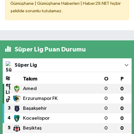
Gümüşhane | Gümüşhane Haberleri | Haber29.NET hiçbir
şekilde sorumlu tutulamaz.
Süper Lig Puan Durumu
Süper Lig
#
Takım
O
P
1
Amed
0
0
2
Erzurumspor FK
0
0
3
Başakşehir
0
0
4
Kocaelispor
0
0
5
Beşiktaş
0
0