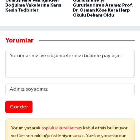
Gümüşhane Valiliğinden
Gümüşhane'yi
Boğulma Vakalarına Karşı
Gururlandıran Atama: Prof.
Kesin Tedbirler
Dr. Osman Köse Kara Harp
Okulu Dekanı Oldu
Yorumlar
Gönder
Yorum yazarak
topluluk kurallarımızı
kabul etmiş bulunuyor
ve tüm sorumluluğu üstleniyorsunuz. Yazılan yorumlardan