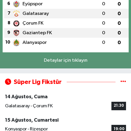
6
Eyüpspor
0
0
7
Galatasaray
0
0
8
Çorum FK
0
0
9
Gaziantep FK
0
0
10
Alanyaspor
0
0
Detaylar için tıklayın
Süper Lig Fikstür
14 Ağustos, Cuma
Galatasaray - Çorum FK
21:30
15 Ağustos, Cumartesi
Konyaspor - Rizespor
19:00