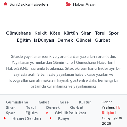
Son Dakika Haberleri
Haber Arşivi
Gümüşhane
Kelkit
Köse
Kürtün
Şiran
Torul
Spor
Eğitim
İş Dünyası
Dernek
Güncel
Gurbet
Sitede yayınlanan içerik ve yorumlardan yazarları sorumludur.
Yayınlanan yorumlardan Gümüşhane | Gümüşhane Haberleri |
Haber29.NET sorumlu tutulamaz. Sitedeki tüm harici linkler ayrı bir
sayfada açılır. Sitemizde yayınlanan haber, köşe yazıları ve
fotoğraflar izin alınmaksızın kaynak gösterilse dahi, herhangi bir
ortamda kullanılamaz ve yayınlanamaz
Haber
Gümüşhane
Kelkit
Köse
Kürtün
Yazılımı:
TE
Şiran
Torul
Dernek
Gurbet
Bilişim
|
Spor
Eğitim
Gizlilik Politikası
Copyright ©
Hizmet Şartları
Künye
2026