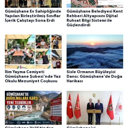
Gümüşhane Ev Sahipliğinde
Gümüşhane Belediyesi Kent
Yapılan Birleştirilmiş Sınıflar
Rehberi Altyapısını Dijital
İçerik Çalıştayı Sona Erdi
Ruhsat Bilgi Sistemi ile
Güçlendirdi
İlim Yayma Cemiyeti
Sisle Ormanın Büyüleyici
Gümüşhane Şubesi'nde Yaz
Dansı: Gümüşhane’de Doğa
Okulu Mezuniyet Coşkusu
Harikası