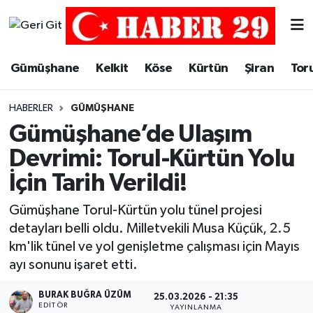
Merkez Hava Durumu
Gümüşhane
Kelkit
Köse
Kürtün
Şiran
Tor
Merkez Trafik Yoğunluk Haritası
HABERLER
GÜMÜŞHANE
Süper Lig Puan Durumu ve Fikstür
Gümüşhane’de Ulaşım
Devrimi: Torul-Kürtün Yolu
Tüm Manşetler
İçin Tarih Verildi!
Son Dakika Haberleri
Gümüşhane Torul-Kürtün yolu tünel projesi
detayları belli oldu. Milletvekili Musa Küçük, 2.5
Haber Arşivi
km'lik tünel ve yol genişletme çalışması için Mayıs
ayı sonunu işaret etti.
BURAK BUĞRA ÜZÜM
25.03.2026 - 21:35
EDITÖR
YAYINLANMA