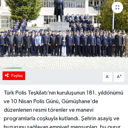
Paylaş
-
+
A
A
Türk Polis Teşkilatı’nın kuruluşunun 181. yıldönümü
ve 10 Nisan Polis Günü, Gümüşhane’de
düzenlenen resmi törenler ve manevi
programlarla coşkuyla kutlandı. Şehrin asayiş ve
huzurunu sağlayan emniyet mensupları, bu gurur