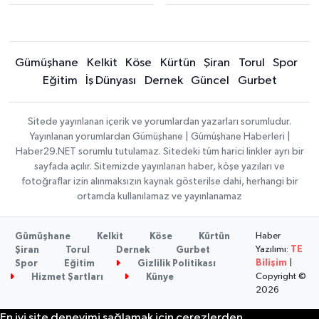
Gümüşhane
Kelkit
Köse
Kürtün
Şiran
Torul
Spor
Eğitim
İş Dünyası
Dernek
Güncel
Gurbet
Sitede yayınlanan içerik ve yorumlardan yazarları sorumludur.
Yayınlanan yorumlardan Gümüşhane | Gümüşhane Haberleri |
Haber29.NET sorumlu tutulamaz. Sitedeki tüm harici linkler ayrı bir
sayfada açılır. Sitemizde yayınlanan haber, köşe yazıları ve
fotoğraflar izin alınmaksızın kaynak gösterilse dahi, herhangi bir
ortamda kullanılamaz ve yayınlanamaz
Haber
Gümüşhane
Kelkit
Köse
Kürtün
Yazılımı:
TE
Şiran
Torul
Dernek
Gurbet
Bilişim
|
Spor
Eğitim
Gizlilik Politikası
Copyright ©
Hizmet Şartları
Künye
2026
En iyi site deneyimi sağlamak için çerezlerden