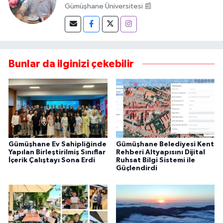
Gümüşhane Üniversitesi 📰
Bunlar da ilginizi çekebilir
Gümüşhane Ev Sahipliğinde
Gümüşhane Belediyesi Kent
Yapılan Birleştirilmiş Sınıflar
Rehberi Altyapısını Dijital
İçerik Çalıştayı Sona Erdi
Ruhsat Bilgi Sistemi ile
Güçlendirdi