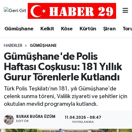
Merkez Hava Durumu
Gümüşhane
Kelkit
Köse
Kürtün
Şiran
Tor
Merkez Trafik Yoğunluk Haritası
HABERLER
GÜMÜŞHANE
Süper Lig Puan Durumu ve Fikstür
Gümüşhane'de Polis
Haftası Coşkusu: 181 Yıllık
Tüm Manşetler
Gurur Törenlerle Kutlandı
Son Dakika Haberleri
Türk Polis Teşkilatı’nın 181. yılı Gümüşhane’de
çelenk sunma töreni, Valilik ziyareti ve şehitler için
Haber Arşivi
okutulan mevlid programıyla kutlandı.
BURAK BUĞRA ÜZÜM
11.04.2026 - 08:47
EDITÖR
YAYINLANMA